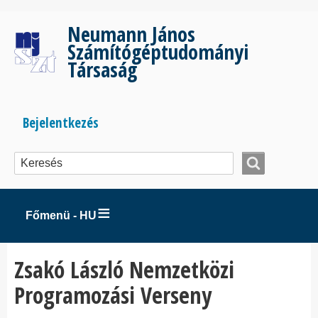
Ugrás
a
Neumann János
tartalomra
Számítógéptudományi
Társaság
Bejelentkezés
Bejelentkezés
menüje
Főmenü - HU
Zsakó László Nemzetközi
Programozási Verseny