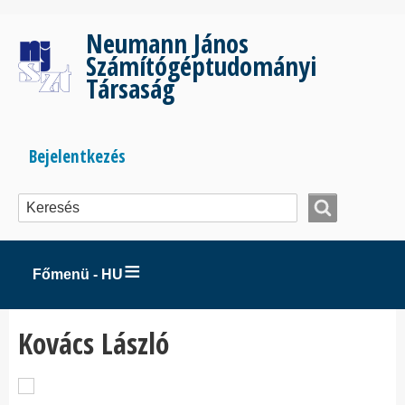
Ugrás
a
Neumann János
tartalomra
Számítógéptudományi
Társaság
Bejelentkezés
Bejelentkezés
menüje
Főmenü - HU
Kovács László