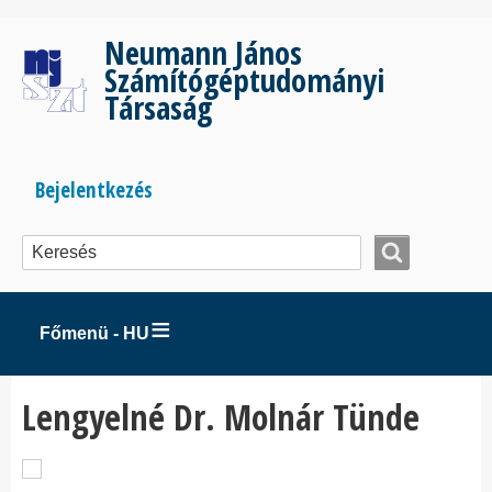
Ugrás
a
Neumann János
tartalomra
Számítógéptudományi
Társaság
Bejelentkezés
Bejelentkezés
menüje
Főmenü - HU
Lengyelné Dr. Molnár Tünde