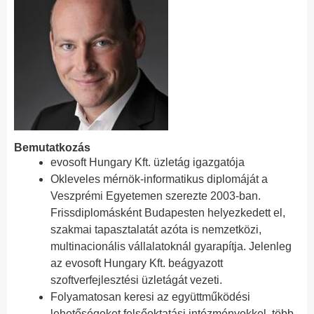
Bemutatkozás
evosoft Hungary Kft. üzletág igazgatója
Okleveles mérnök-informatikus diplomáját a
Veszprémi Egyetemen szerezte 2003-ban.
Frissdiplomásként Budapesten helyezkedett el,
szakmai tapasztalatát azóta is nemzetközi,
multinacionális vállalatoknál gyarapítja. Jelenleg
az evosoft Hungary Kft. beágyazott
szoftverfejlesztési üzletágát vezeti.
Folyamatosan keresi az együttműködési
lehetőségeket felsőoktatási intézményekkel, több