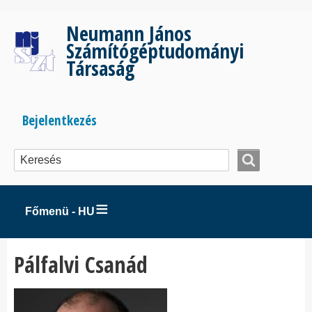
Ugrás
a
Neumann János
tartalomra
Számítógéptudományi
Társaság
Bejelentkezés
Bejelentkezés
menüje
Főmenü - HU
Pálfalvi Csanád