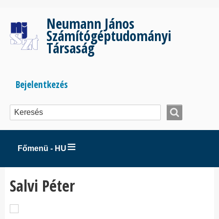
Ugrás
a
Neumann János
tartalomra
Számítógéptudományi
Társaság
Bejelentkezés
Bejelentkezés
menüje
Főmenü - HU
Salvi Péter