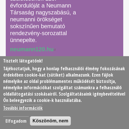
évfordulóját a Neumann
Társaság nagyszabású, a
neumanni örökséget
sokszínűen bemutató
rendezvény-sorozattal
ünnepelte.
neumann120.hu
Tisztelt látogatónk!
Tájékoztatjuk, hogy a honlap felhasználói élmény fokozásának
© 2026 Neumann János Számítógéptudományi Társaság
érdekében
cookie
-kat (sütiket) alkalmazunk. Ezen fájlok
(NJSZT)
némelyike az oldal problémamentes működését biztosítja,
némelyike információkat szolgáltat számunkra a felhasználó
Footer
oldallátogatási szokásairól. Szolgáltatásaink igénybevételével
Adatkezelési tájékoztató
Impresszum
Kapcsolat
Ön beleegyezik a cookie-k használatába.
menu
További információk
Elfogadom
Köszönöm, nem