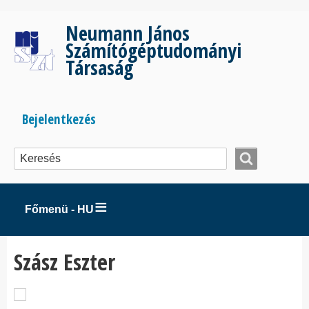
Ugrás
a
Neumann János
tartalomra
Számítógéptudományi
Társaság
Bejelentkezés
Bejelentkezés
menüje
Főmenü - HU
Szász Eszter