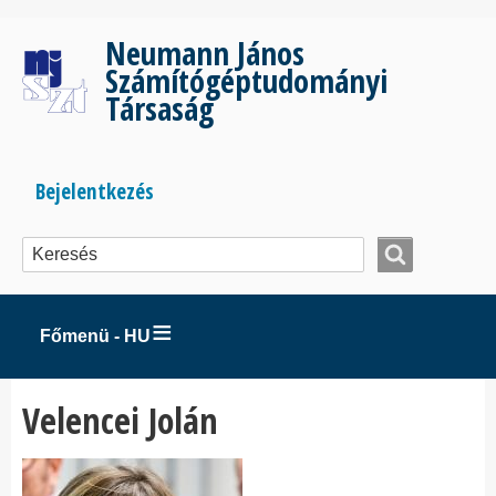
Ugrás
a
Neumann János
tartalomra
Számítógéptudományi
Társaság
Bejelentkezés
Bejelentkezés
menüje
Főmenü - HU
Velencei Jolán