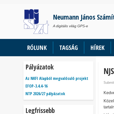
Ugrás
a
Neumann János Számí
tartalomra
A digitális világ GPS-e
RÓLUNK
TAGSÁG
HÍREK
Pályázatok
NJ
Az NKFI Alapból megvalósuló projekt
Submit
EFOP-3.4.4-16
Kedve
NTP 2026/27 pályázatok
Közel
tarta
Legfrissebb