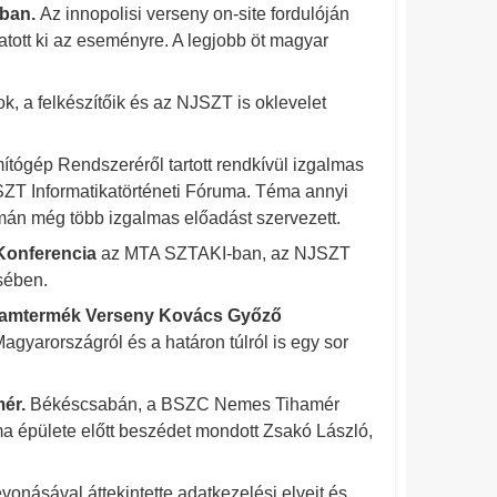
ában.
Az innopolisi verseny on-site fordulóján
tott ki az eseményre. A legjobb öt magyar
k, a felkészítőik és az NJSZT is oklevelet
tógép Rendszeréről tartott rendkívül izgalmas
SZT Informatikatörténeti Fóruma. Téma annyi
yamán még több izgalmas előadást szervezett.
 Konferencia
az MTA SZTAKI-ban, az NJSZT
sében.
gramtermék Verseny Kovács Győző
gyarországról és a határon túlról is egy sor
ér.
Békéscsabán, a BSZC Nemes Tihamér
a épülete előtt beszédet mondott Zsakó László,
onásával áttekintette adatkezelési elveit és