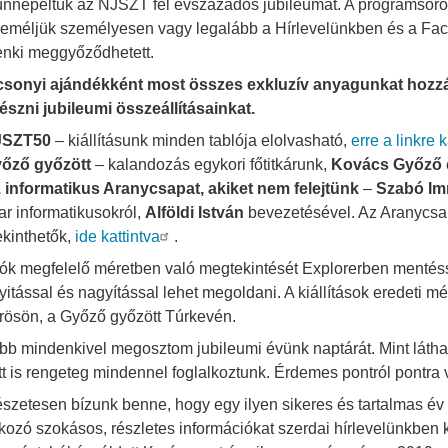
ünnepeltük az NJSZT fél évszázados jubileumát. A programsoroz
 reméljük személyesen vagy legalább a Hírlevelünkben és a Fa
nki meggyőződhetett.
sonyi ajándékként most összes exkluzív anyagunkat hozzá
szni jubileumi összeállításainkat.
JSZT50
– kiállításunk minden tablója elolvasható,
erre a linkre k
őző győzött
– kalandozás egykori főtitkárunk,
Kovács Győz
ő
 informatikus Aranycsapat, akiket nem felejtünk
–
Szabó Im
r informatikusokról,
Alföldi István
bevezetésével. Az Aranycsa
kinthetők,
ide kattintva
.
lók megfelelő méretben való megtekintését Explorerben mentés
itással és nagyítással lehet megoldani. A kiállítások eredeti 
rösön, a Győző győzött Túrkevén.
bb mindenkivel megosztom jubileumi évünk naptárát. Mint látható
tt is rengeteg mindennel foglalkoztunk. Érdemes pontról pontra 
szetesen bízunk benne, hogy egy ilyen sikeres és tartalmas év 
kozó szokásos, részletes információkat szerdai hírlevelünkben 