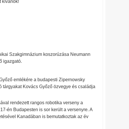
t kívánok!
ikai Szakgimnázium koszorúzása Neumann
ő igazgató.
cs Győző emlékére a budapesti Zipernowsky
ó tárgyakat Kovács Győző özvegye és családja
val rendezett rangos robotika verseny a
7-én Budapesten is sor került a versenyre. A
etésével Kanadában is bemutatkoztak az év