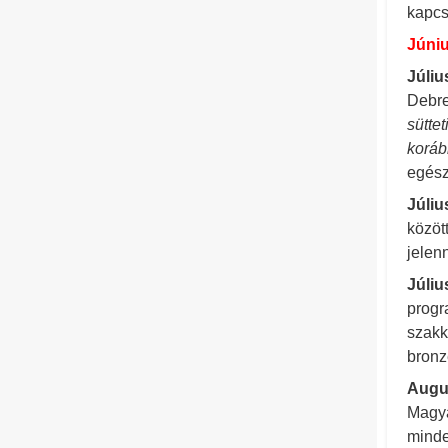
kapcs
Júni
Júliu
Debre
süttet
korá
egész
Júliu
közöt
jelen
Júliu
progr
szakk
bronz
Augus
Magya
minde