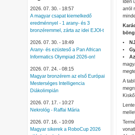
Idén 
2026. 07. 30. - 18:57
arról
A magyar csapat kiemelkedő
minde
eredménnyel - 1 arany- és 3
Karác
bronzéremmel, zárta az idei EJOI-t
böngé
2026. 07. 30. - 18:49
•
N
Arany- és ezüsteső a Pan African
•
Gy
Informatics Olympiad 2026-on!
•
Az
magya
2026. 07. 24. - 08:15
megte
Magyar bronzérem az első Európai
A tab
Mesterséges Intelligencia
megny
Diákolimpián
Kiskő
2026. 07. 17. - 10:27
Lente
Nekrológ - Raffai Mária
melle
2026. 07. 16. - 10:09
Termé
Magyar sikerek a RoboCup 2026
vonat