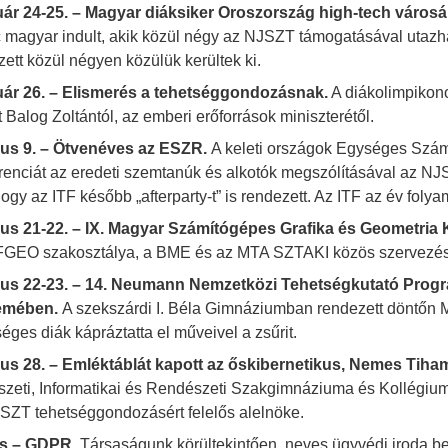
ár 24-25. – Magyar diáksiker Oroszország high-tech város
c magyar indult, akik közül négy az NJSZT támogatásával utazha
zett közül négyen közülük kerültek ki.
ár 26. – Elismerés a tehetséggondozásnak.
A diákolimpikono
t Balog Zoltántól, az emberi erőforrások miniszterétől.
us 9. – Ötvenéves az ESZR.
A keleti országok Egységes Számí
renciát az eredeti szemtanúk és alkotók megszólításával az NJ
 hogy az ITF később „afterparty-t” is rendezett. Az ITF az év fol
us 21-22. – IX. Magyar Számítógépes Grafika és Geometria
y
EO szakosztálya, a BME és az MTA SZTAKI közös szervezé
ius 22-23. – 14. Neumann Nemzetközi Tehetségkutató Pro
lemében.
A szekszárdi I. Béla Gimnáziumban rendezett döntőn Ma
séges diák kápráztatta el műveivel a zsűrit.
us 28. – Emléktáblát kapott az őskibernetikus, Nemes Tiham
zeti, Informatikai és Rendészeti Szakgimnáziuma és Kollégium
SZT tehetséggondozásért felelős alelnöke.
is – GDPR.
Társaságunk körültekintően, neves ügyvédi iroda bev