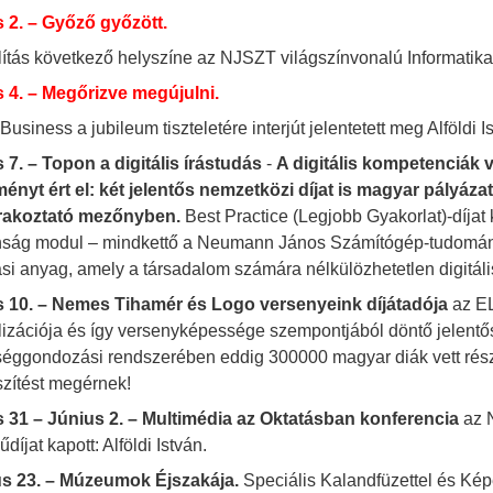
 2. – Győző győzött.
llítás következő helyszíne az NJSZT világszínvonalú Informatika
 4. – Megőrizve megújulni.
 Business a jubileum tiszteletére interjút jelentetett meg Alföld
 7. – Topon a digitális írástudás
-
A digitális kompetenciák 
ényt ért el: két jelentős nemzetközi díjat is magyar pályázat
orakoztató mezőnyben.
Best Practice (Legjobb Gyakorlat)-díja
nság modul – mindkettő a Neumann János Számítógép-tudományi
ási anyag, amely a társadalom számára nélkülözhetetlen digitáli
 10. – Nemes Tihamér és Logo versenyeink díjátadója
az EL
alizációja és így versenyképessége szempontjából döntő jelen
séggondozási rendszerében eddig 300000 magyar diák vett részt.
szítést megérnek!
 31 – Június 2. – Multimédia az Oktatásban konferencia
az 
díjat kapott: Alföldi István.
s 23. – Múzeumok Éjszakája.
Speciális Kalandfüzettel és Kép