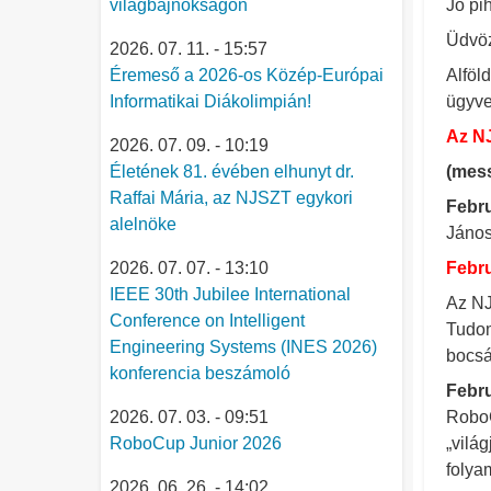
világbajnokságon
Jó pi
Üdvöz
2026. 07. 11. - 15:57
Éremeső a 2026-os Közép-Európai
Alföld
Informatikai Diákolimpián!
ügyve
Az N
2026. 07. 09. - 10:19
Életének 81. évében elhunyt dr.
(mess
Raffai Mária, az NJSZT egykori
Febru
alelnöke
János
2026. 07. 07. - 13:10
Febru
IEEE 30th Jubilee International
Az NJ
Conference on Intelligent
Tudom
Engineering Systems (INES 2026)
bocsá
konferencia beszámoló
Febru
2026. 07. 03. - 09:51
RoboC
RoboCup Junior 2026
„vilá
folya
2026. 06. 26. - 14:02