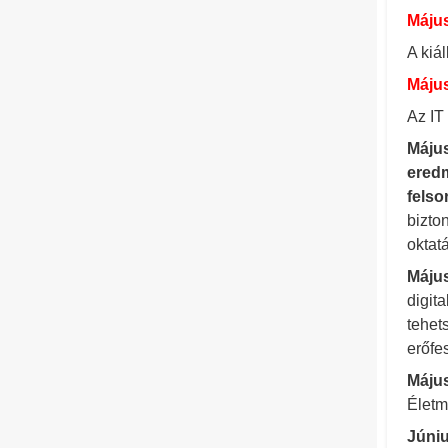
Május
A kiá
Május
Az IT
Május
eredm
fels
bizto
oktat
Május
digit
tehet
erőfe
Május
Életmű
Júniu