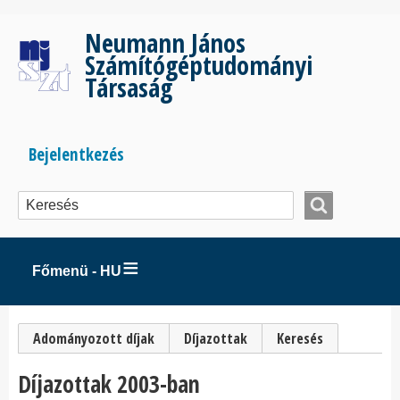
Ugrás
a
Neumann János
tartalomra
Számítógéptudományi
Társaság
Bejelentkezés
Bejelentkezés
menüje
Főmenü - HU
Elsődleges
Adományozott díjak
Díjazottak
(aktív fül)
Keresés
fülek
Díjazottak 2003-ban