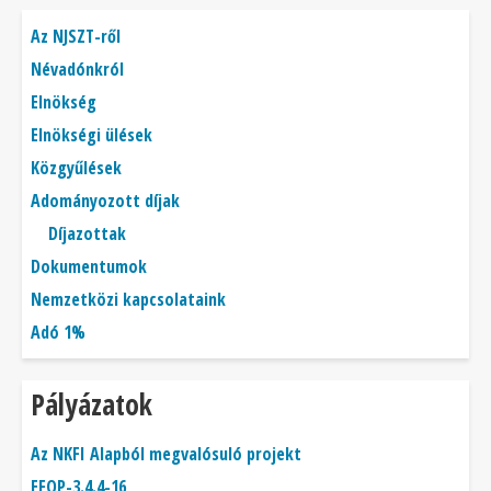
Főmenü
Az NJSZT-ről
Névadónkról
Elnökség
Elnökségi ülések
Közgyűlések
Adományozott díjak
Díjazottak
Dokumentumok
Nemzetközi kapcsolataink
Adó 1%
Pályázatok
Az NKFI Alapból megvalósuló projekt
EFOP-3.4.4-16