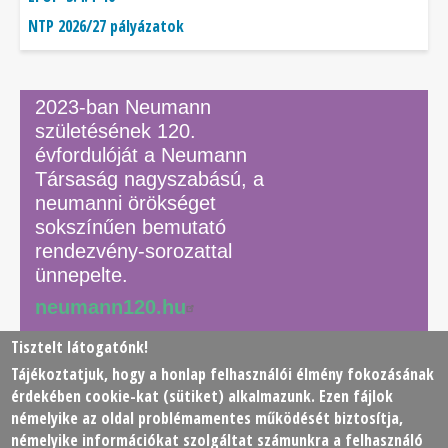
NTP 2026/27 pályázatok
2023-ban Neumann
születésének 120.
évfordulóját a Neumann
Társaság nagyszabású, a
neumanni örökséget
sokszínűen bemutató
rendezvény-sorozattal
ünnepelte.
neumann120.hu
Tisztelt látogatónk!
Tájékoztatjuk, hogy a honlap felhasználói élmény fokozásának
© 2026 Neumann János Számítógéptudományi Társaság
érdekében
cookie
-kat (sütiket) alkalmazunk. Ezen fájlok
(NJSZT)
némelyike az oldal problémamentes működését biztosítja,
némelyike információkat szolgáltat számunkra a felhasználó