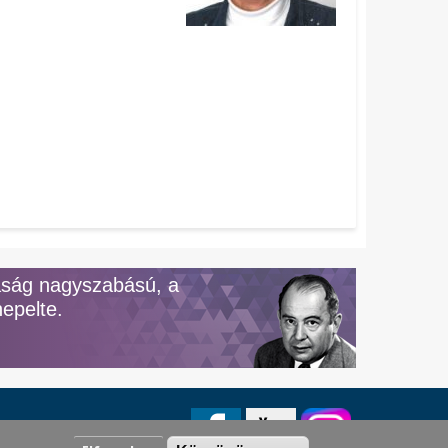
aság nagyszabású, a
epelte.