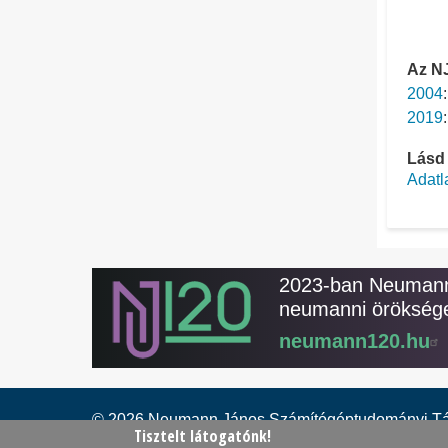
Az NJ
2004
2019
Lásd
Adatl
2023-ban Neumann 
neumanni öröksége
neumann120.hu
© 2026 Neumann János Számítógéptudományi T
Tisztelt látogatónk!