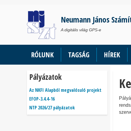
Ugrás
a
Neumann János Számí
tartalomra
A digitális világ GPS-e
RÓLUNK
TAGSÁG
HÍREK
Pályázatok
Ke
Az NKFI Alapból megvalósuló projekt
EFOP-3.4.4-16
Pályá
rends
NTP 2026/27 pályázatok
szerv