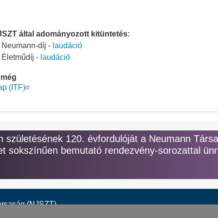
SZT által adományozott kitüntetés:
: Neumann-díj -
laudáció
: Életműdíj -
laudáció
 még
ap (ITF)
születésének 120. évfordulóját a Neumann Társ
t sokszínűen bemutató rendezvény-sorozattal ünn
ársaság (NJSZT)