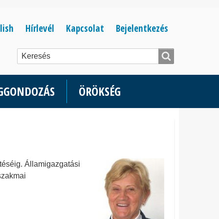
Bejelentkezés
lish
Hírlevél
Kapcsolat
Bejelentkezés
menüje
ÉGGONDOZÁS
ÖRÖKSÉG
etéséig. Államigazgatási
 szakmai