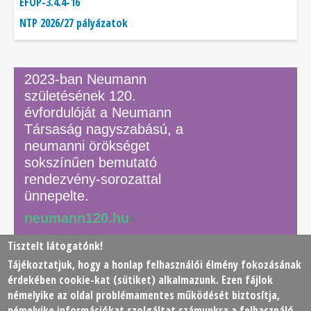
EFOP-3.4.4-16
NTP 2026/27 pályázatok
2023-ban Neumann
születésének 120.
évfordulóját a Neumann
Társaság nagyszabású, a
neumanni örökséget
sokszínűen bemutató
rendezvény-sorozattal
ünnepelte.
neumann120.hu
Tisztelt látogatónk!
Tájékoztatjuk, hogy a honlap felhasználói élmény fokozásának
© 2026 Neumann János Számítógéptudományi Társaság
érdekében
cookie
-kat (sütiket) alkalmazunk. Ezen fájlok
(NJSZT)
némelyike az oldal problémamentes működését biztosítja,
némelyike információkat szolgáltat számunkra a felhasználó