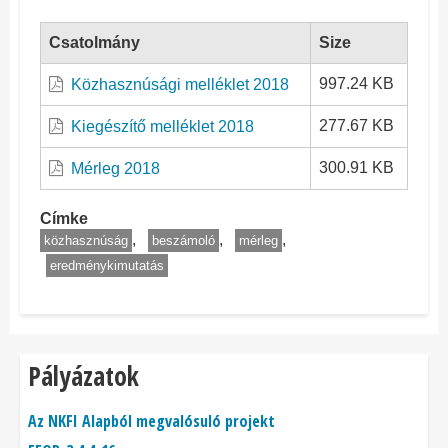
Csatolmány
Size
997.24 KB
Közhasznúsági melléklet 2018
277.67 KB
Kiegészítő melléklet 2018
300.91 KB
Mérleg 2018
Címke
közhasznúság
beszámoló
mérleg
eredménykimutatás
Pályázatok
Az NKFI Alapból megvalósuló projekt