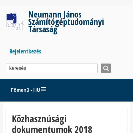
Ugrás
a
Neumann János
tartalomra
Számítógéptudományi
Társaság
Bejelentkezés
Bejelentkezés
menüje
Főmenü - HU
Közhasznúsági
dokumentumok 2018