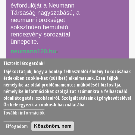
évfordulóját a Neumann
Társaság nagyszabású, a
neumanni örökséget
sokszínűen bemutató
rendezvény-sorozattal
ünnepelte.
neumann120.hu
Tisztelt látogatónk!
Tájékoztatjuk, hogy a honlap felhasználói élmény fokozásának
© 2026 Neumann János Számítógéptudományi Társaság
érdekében
cookie
-kat (sütiket) alkalmazunk. Ezen fájlok
(NJSZT)
némelyike az oldal problémamentes működését biztosítja,
némelyike információkat szolgáltat számunkra a felhasználó
Footer
oldallátogatási szokásairól. Szolgáltatásaink igénybevételével
Adatkezelési tájékoztató
Impresszum
Kapcsolat
Ön beleegyezik a cookie-k használatába.
menu
További információk
Elfogadom
Köszönöm, nem