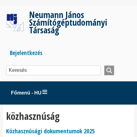
Ugrás
a
Neumann János
tartalomra
Számítógéptudományi
Társaság
Bejelentkezés
Bejelentkezés
menüje
Főmenü - HU
közhasznúság
Közhasznúsági dokumentumok 2025