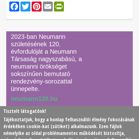
Facebook
Twitter
Pinterest
Email
PrintFriendly
2023-ban Neumann
születésének 120.
évfordulóját a Neumann
Társaság nagyszabású, a
neumanni örökséget
sokszínűen bemutató
rendezvény-sorozattal
ünnepelte.
neumann120.hu
Tisztelt látogatónk!
Tájékoztatjuk, hogy a honlap felhasználói élmény fokozásának
© 2026 Neumann János Számítógéptudományi Társaság
érdekében
cookie
-kat (sütiket) alkalmazunk. Ezen fájlok
(NJSZT)
némelyike az oldal problémamentes működését biztosítja,