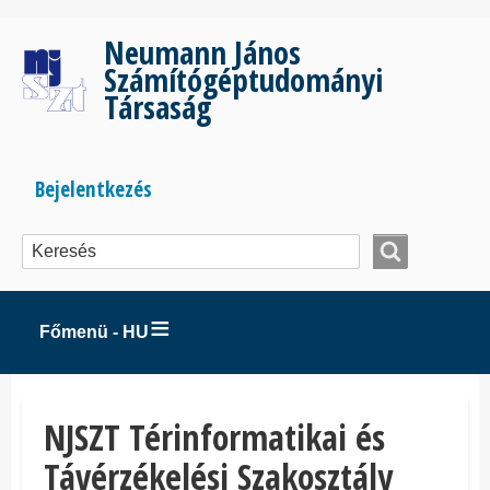
Ugrás
a
Neumann János
tartalomra
Számítógéptudományi
Társaság
Bejelentkezés
Bejelentkezés
menüje
Főmenü - HU
NJSZT Térinformatikai és
Távérzékelési Szakosztály