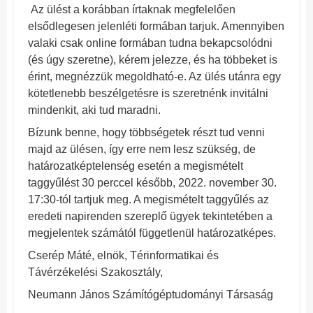
Az ülést a korábban írtaknak megfelelően
elsődlegesen jelenléti formában tarjuk. Amennyiben
valaki csak online formában tudna bekapcsolódni
(és úgy szeretne), kérem jelezze, és ha többeket is
érint, megnézzük megoldható-e. Az ülés utánra egy
kötetlenebb beszélgetésre is szeretnénk invitálni
mindenkit, aki tud maradni.
Bízunk benne, hogy többségetek részt tud venni
majd az ülésen, így erre nem lesz szükség, de
határozatképtelenség esetén a megismételt
taggyűlést 30 perccel később, 2022. november 30.
17:30-tól tartjuk meg. A megismételt taggyűlés az
eredeti napirenden szereplő ügyek tekintetében a
megjelentek számától függetlenül határozatképes.
Cserép Máté, elnök, Térinformatikai és
Távérzékelési Szakosztály,
Neumann János Számítógéptudományi Társaság