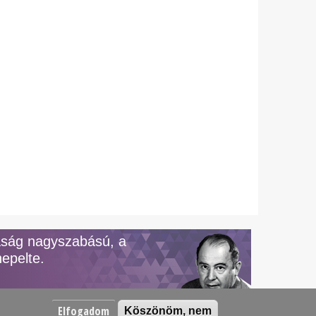
aság nagyszabású, a
epelte.
Elfogadom
Köszönöm, nem