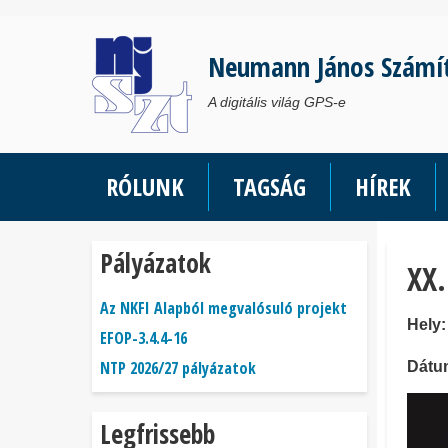
Ugrás
a
Neumann János Számí
tartalomra
A digitális világ GPS-e
RÓLUNK
TAGSÁG
HÍREK
Pályázatok
XX.
Az NKFI Alapból megvalósuló projekt
Hely
EFOP-3.4.4-16
NTP 2026/27 pályázatok
Dátu
Legfrissebb