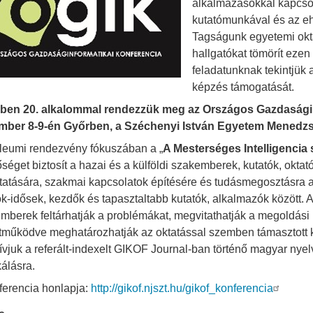
alkalmazásokkal kapcsola
kutatómunkával és az eh
Tagságunk egyetemi oktat
hallgatókat tömörít ezen
feladatunknak tekintjük
képzés támogatását.
ben 20. alkalommal rendezzük meg az Országos Gazdaságin
mber 8-9-én Győrben, a Széchenyi István Egyetem Mened
ileumi rendezvény fókuszában a „
A Mesterséges Intelligencia 
őséget biztosít a hazai és a külföldi szakemberek, kutatók, okta
atására, szakmai kapcsolatok építésére és tudásmegosztásra a
lok-idősek, kezdők és tapasztaltabb kutatók, alkalmazók között
mberek feltárhatják a problémákat, megvitathatják a megoldási l
tműködve meghatározhatják az oktatással szemben támasztott 
vjuk a referált-indexelt GIKOF Journal-ban történő magyar nyel
kálásra.
ferencia honlapja:
http://gikof.njszt.hu/gikof_konferencia