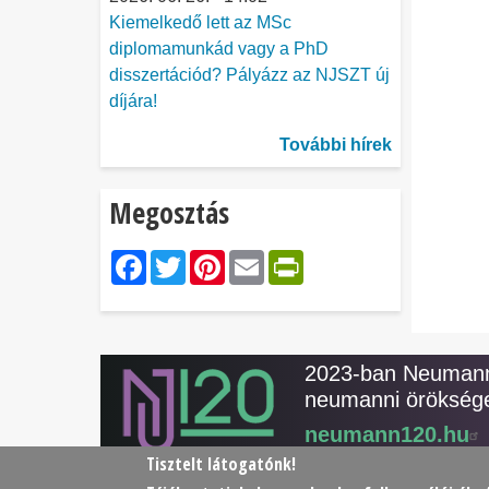
Kiemelkedő lett az MSc
diplomamunkád vagy a PhD
disszertációd? Pályázz az NJSZT új
díjára!
További hírek
Megosztás
Facebook
Twitter
Pinterest
Email
PrintFriendl
2023-ban Neumann 
neumanni öröksége
neumann120.hu
Tisztelt látogatónk!