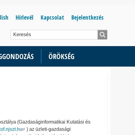
Bejelentkezés
lish
Hírlevél
Kapcsolat
Bejelentkezés
menüje
ÉGGONDOZÁS
ÖRÖKSÉG
tálya (Gazdaságinformatikai Kutatási és
kof.njszt.hu
) az üzleti-gazdasági