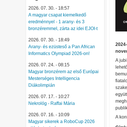
2026. 07. 30. - 18:57
A magyar csapat kiemelkedő
eredménnyel - 1 arany- és 3
bronzéremmel, zárta az idei EJOI-t
2026. 07. 30. - 18:49
2024-
Arany- és ezüsteső a Pan African
nove
Informatics Olympiad 2026-on!
A jub
2026. 07. 24. - 08:15
lehet
Magyar bronzérem az első Európai
bemut
Mesterséges Intelligencia
fiata
Diákolimpián
szake
együt
2026. 07. 17. - 10:27
meghí
Nekrológ - Raffai Mária
publi
2026. 07. 16. - 10:09
A kon
Magyar sikerek a RoboCup 2026