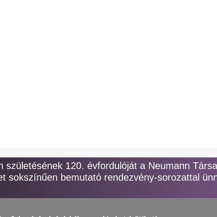
y
születésének 120. évfordulóját a Neumann Társ
t sokszínűen bemutató rendezvény-sorozattal ünn