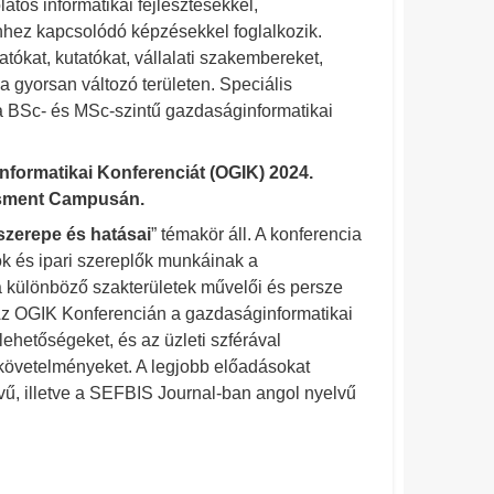
tos informatikai fejlesztésekkel,
hez kapcsolódó képzésekkel foglalkozik.
ókat, kutatókat, vállalati szakembereket,
 a gyorsan változó területen. Speciális
 a BSc- és MSc-szintű gazdaságinformatikai
formatikai Konferenciát (OGIK) 2024.
zsment Campusán.
szerepe és hatásai
” témakör áll. A konferencia
tók és ipari szereplők munkáinak a
 különböző szakterületek művelői és persze
. Az OGIK Konferencián a gazdaságinformatikai
ehetőségeket, és az üzleti szférával
követelményeket. A legjobb előadásokat
vű, illetve a SEFBIS Journal-ban angol nyelvű