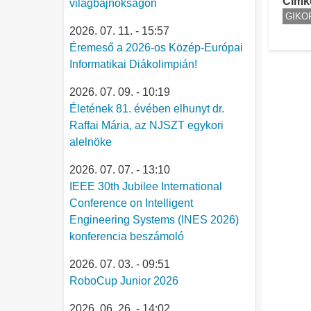
Címk
világbajnokságon
GIKOF
2026. 07. 11. - 15:57
Éremeső a 2026-os Közép-Európai
Informatikai Diákolimpián!
2026. 07. 09. - 10:19
Életének 81. évében elhunyt dr.
Raffai Mária, az NJSZT egykori
alelnöke
2026. 07. 07. - 13:10
IEEE 30th Jubilee International
Conference on Intelligent
Engineering Systems (INES 2026)
konferencia beszámoló
2026. 07. 03. - 09:51
RoboCup Junior 2026
2026. 06. 26. - 14:02