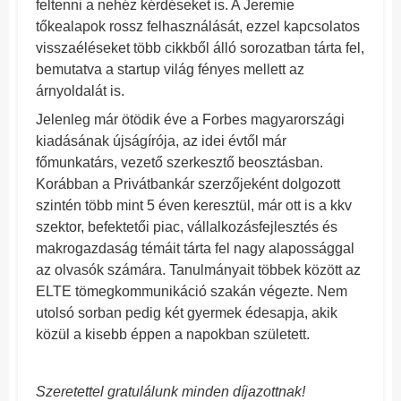
feltenni a nehéz kérdéseket is. A Jeremie
tőkealapok rossz felhasználását, ezzel kapcsolatos
visszaéléseket több cikkből álló sorozatban tárta fel,
bemutatva a startup világ fényes mellett az
árnyoldalát is.
Jelenleg már ötödik éve a Forbes magyarországi
kiadásának újságírója, az idei évtől már
főmunkatárs, vezető szerkesztő beosztásban.
Korábban a Privátbankár szerzőjeként dolgozott
szintén több mint 5 éven keresztül, már ott is a kkv
szektor, befektetői piac, vállalkozásfejlesztés és
makrogazdaság témáit tárta fel nagy alapossággal
az olvasók számára. Tanulmányait többek között az
ELTE tömegkommunikáció szakán végezte. Nem
utolsó sorban pedig két gyermek édesapja, akik
közül a kisebb éppen a napokban született.
Szeretettel gratulálunk minden díjazottnak!