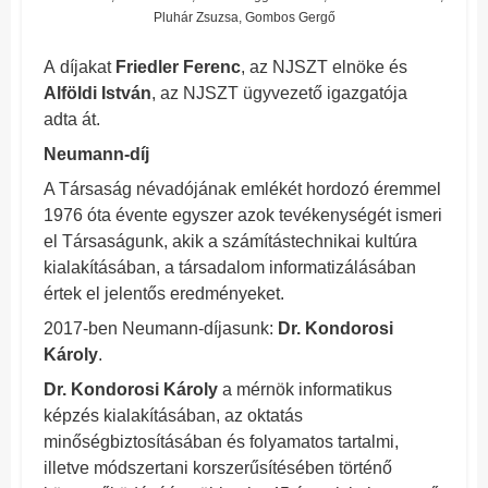
Pluhár Zsuzsa, Gombos Gergő
A díjakat
Friedler Ferenc
, az NJSZT elnöke és
Alföldi István
, az NJSZT ügyvezető igazgatója
adta át.
Neumann-díj
A Társaság névadójának emlékét hordozó éremmel
1976 óta évente egyszer azok tevékenységét ismeri
el Társaságunk, akik a számítástechnikai kultúra
kialakításában, a társadalom informatizálásában
értek el jelentős eredményeket.
2017-ben Neumann-díjasunk:
Dr. Kondorosi
Károly
.
Dr. Kondorosi Károly
a mérnök informatikus
képzés kialakításában, az oktatás
minőségbiztosításában és folyamatos tartalmi,
illetve módszertani korszerűsítésében történő