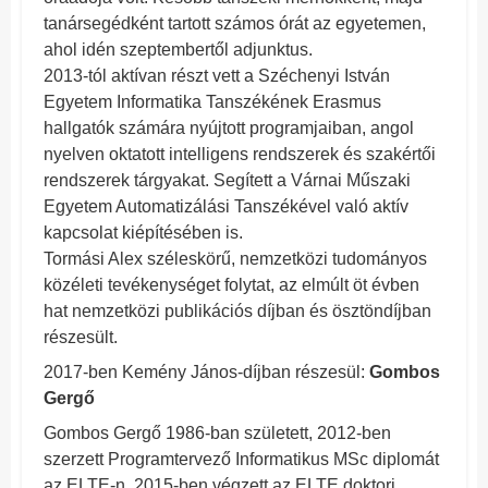
tanársegédként tartott számos órát az egyetemen,
ahol idén szeptembertől adjunktus.
2013-tól aktívan részt vett a Széchenyi István
Egyetem Informatika Tanszékének Erasmus
hallgatók számára nyújtott programjaiban, angol
nyelven oktatott intelligens rendszerek és szakértői
rendszerek tárgyakat. Segített a Várnai Műszaki
Egyetem Automatizálási Tanszékével való aktív
kapcsolat kiépítésében is.
Tormási Alex széleskörű, nemzetközi tudományos
közéleti tevékenységet folytat, az elmúlt öt évben
hat nemzetközi publikációs díjban és ösztöndíjban
részesült.
2017-ben Kemény János-díjban részesül:
Gombos
Gergő
Gombos Gergő 1986-ban született, 2012-ben
szerzett Programtervező Informatikus MSc diplomát
az ELTE-n. 2015-ben végzett az ELTE doktori