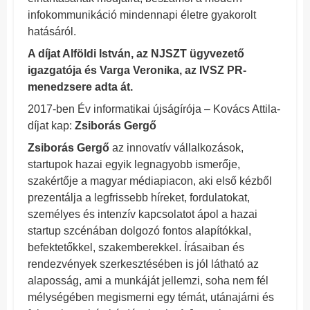
infokommunikáció mindennapi életre gyakorolt
hatásáról.
A díjat Alföldi István, az NJSZT ügyvezető
igazgatója és Varga Veronika, az IVSZ PR-
menedzsere adta át.
2017-ben Év informatikai újságírója – Kovács Attila-
díjat kap:
Zsiborás Gergő
Zsiborás Gergő
az innovatív vállalkozások,
startupok hazai egyik legnagyobb ismerője,
szakértője a magyar médiapiacon, aki első kézből
prezentálja a legfrissebb híreket, fordulatokat,
személyes és intenzív kapcsolatot ápol a hazai
startup szcénában dolgozó fontos alapítókkal,
befektetőkkel, szakemberekkel. Írásaiban és
rendezvények szerkesztésében is jól látható az
alaposság, ami a munkáját jellemzi, soha nem fél
mélységében megismerni egy témát, utánajárni és