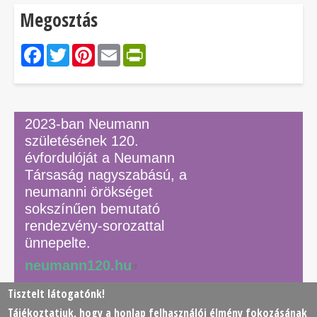
Megosztás
Facebook
Twitter
Pinterest
Email
PrintFriendly
2023-ban Neumann
születésének 120.
évfordulóját a Neumann
Társaság nagyszabású, a
neumanni örökséget
sokszínűen bemutató
rendezvény-sorozattal
ünnepelte.
neumann120.hu
Tisztelt látogatónk!
Tájékoztatjuk, hogy a honlap felhasználói élmény fokozásának