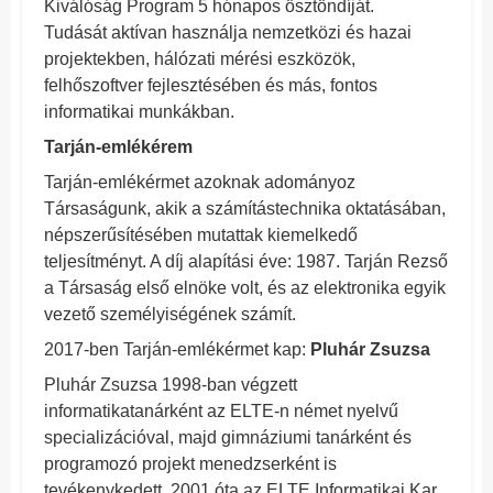
Kiválóság Program 5 hónapos ösztöndíját.
Tudását aktívan használja nemzetközi és hazai
projektekben, hálózati mérési eszközök,
felhőszoftver fejlesztésében és más, fontos
informatikai munkákban.
Tarján-emlékérem
Tarján-emlékérmet azoknak adományoz
Társaságunk, akik a számítástechnika oktatásában,
népszerűsítésében mutattak kiemelkedő
teljesítményt. A díj alapítási éve: 1987. Tarján Rezső
a Társaság első elnöke volt, és az elektronika egyik
vezető személyiségének számít.
2017-ben Tarján-emlékérmet kap:
Pluhár Zsuzsa
Pluhár Zsuzsa 1998-ban végzett
informatikatanárként az ELTE-n német nyelvű
specializációval, majd gimnáziumi tanárként és
programozó projekt menedzserként is
tevékenykedett. 2001 óta az ELTE Informatikai Kar