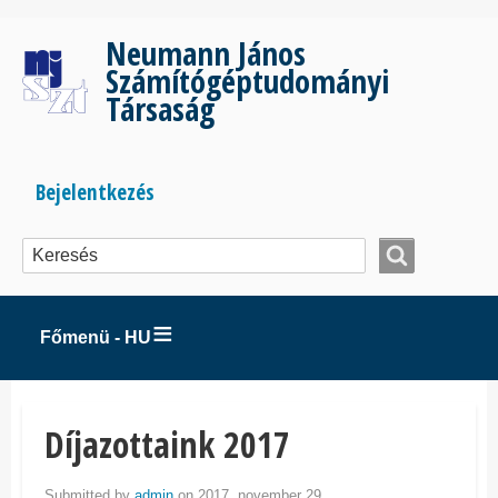
Ugrás
a
Neumann János
tartalomra
Számítógéptudományi
Társaság
Bejelentkezés
Bejelentkezés
menüje
Főmenü - HU
Díjazottaink 2017
Submitted by
admin
on 2017. november 29..