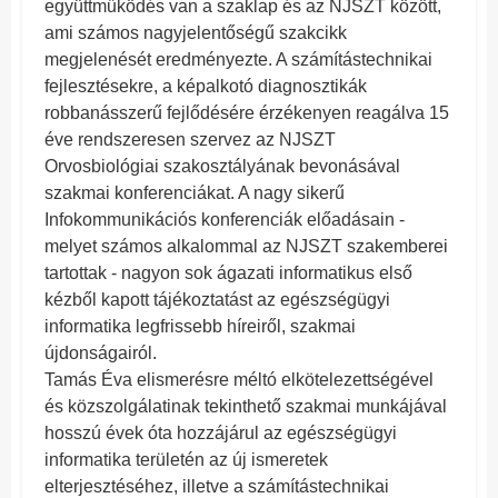
együttműködés van a szaklap és az NJSZT között,
ami számos nagyjelentőségű szakcikk
megjelenését eredményezte. A számítástechnikai
fejlesztésekre, a képalkotó diagnosztikák
robbanásszerű fejlődésére érzékenyen reagálva 15
éve rendszeresen szervez az NJSZT
Orvosbiológiai szakosztályának bevonásával
szakmai konferenciákat. A nagy sikerű
Infokommunikációs konferenciák előadásain -
melyet számos alkalommal az NJSZT szakemberei
tartottak - nagyon sok ágazati informatikus első
kézből kapott tájékoztatást az egészségügyi
informatika legfrissebb híreiről, szakmai
újdonságairól.
Tamás Éva elismerésre méltó elkötelezettségével
és közszolgálatinak tekinthető szakmai munkájával
hosszú évek óta hozzájárul az egészségügyi
informatika területén az új ismeretek
elterjesztéséhez, illetve a számítástechnikai