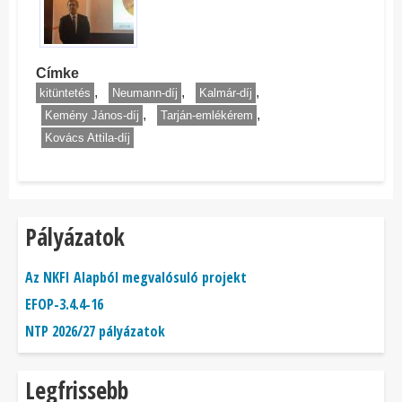
Címke
kitüntetés
Neumann-díj
Kalmár-díj
Kemény János-díj
Tarján-emlékérem
Kovács Attila-díj
Pályázatok
Az NKFI Alapból megvalósuló projekt
EFOP-3.4.4-16
NTP 2026/27 pályázatok
Legfrissebb