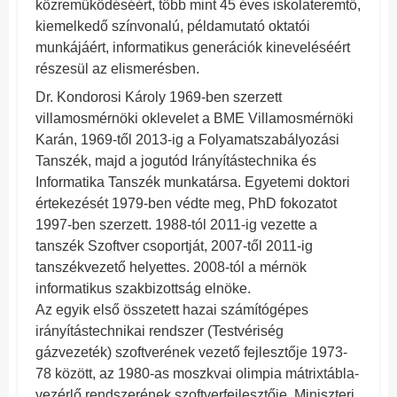
közreműködéséért, több mint 45 éves iskolateremtő,
kiemelkedő színvonalú, példamutató oktatói
munkájáért, informatikus generációk kineveléséért
részesül az elismerésben.
Dr. Kondorosi Károly 1969-ben szerzett
villamosmérnöki oklevelet a BME Villamosmérnöki
Karán, 1969-től 2013-ig a Folyamatszabályozási
Tanszék, majd a jogutód Irányítástechnika és
Informatika Tanszék munkatársa. Egyetemi doktori
értekezését 1979-ben védte meg, PhD fokozatot
1997-ben szerzett. 1988-tól 2011-ig vezette a
tanszék Szoftver csoportját, 2007-től 2011-ig
tanszékvezető helyettes. 2008-tól a mérnök
informatikus szakbizottság elnöke.
Az egyik első összetett hazai számítógépes
irányítástechnikai rendszer (Testvériség
gázvezeték) szoftverének vezető fejlesztője 1973-
78 között, az 1980-as moszkvai olimpia mátrixtábla-
vezérlő rendszerének szoftverfejlesztője. Miniszteri