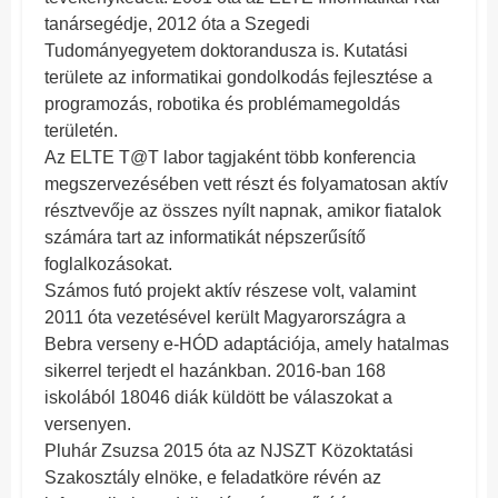
tanársegédje, 2012 óta a Szegedi
Tudományegyetem doktorandusza is. Kutatási
területe az informatikai gondolkodás fejlesztése a
programozás, robotika és problémamegoldás
területén.
Az ELTE T@T labor tagjaként több konferencia
megszervezésében vett részt és folyamatosan aktív
résztvevője az összes nyílt napnak, amikor fiatalok
számára tart az informatikát népszerűsítő
foglalkozásokat.
Számos futó projekt aktív részese volt, valamint
2011 óta vezetésével került Magyarországra a
Bebra verseny e-HÓD adaptációja, amely hatalmas
sikerrel terjedt el hazánkban. 2016-ban 168
iskolából 18046 diák küldött be válaszokat a
versenyen.
Pluhár Zsuzsa 2015 óta az NJSZT Közoktatási
Szakosztály elnöke, e feladatköre révén az