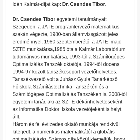
Idén Kalmár-díjat kap:
Dr. Csendes Tibor
.
Dr. Csendes Tibor
egyetemi tanulmányait
Szegeden, a JATE programtervező matematikus
szakán végezte, 1980-ban államvizsgázott jeles
eredménnyel. 1980 szeptemberétől a JATE, majd
SZTE munkatársa,1985 óta a Kalmár Laboratórium
tudományos munkatársa, 1993-tól a Számítógépes
Optimalizálás Tanszék oktatója. 1994-től docens,
1994-97 között tanszékcsoport vezetőhelyettes.
Tanszékvezető volt a Juhász Gyula Tanárképző
Főiskola Számítástechnika Tanszékén és a
Számítógépes Optimalizálás Tanszéken is. 2008-tól
egyetemi tanár, aki az SZTE dékánhelyetteseként,
az Informatika Doktori Iskola vezetőjeként is helyt
állt.
Három és fél évtizedes oktató munkája rendkívül
kiterjedt, a numerikus matematikától a globális
optimalizálásig. Számos díja közül kiemeljük, hogy