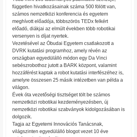
független hivatkozásainak száma 500 fölött van,
számos nemzetközi konferencia és egyetem
meghívott előadója, többszörös TEDx felkért
előadó, diákjai az elmúlt években több robotikai
versenyen is díjat nyertek.
Vezetésével az Óbudai Egyetem csatlakozott a
DVRK kutatási programhoz, amely révén az
országban egyedülálló módon egy Da Vinci
sebészrobothoz jutott a BARK központ, valamint
hozzáférést kaptak a robot kutatási interfészéhez is,
amelyre összesen 25 másik intézetben van példa a
világon.
Évek óta vezetőségi tisztséget tölt be számos
nemzetközi robotikai kezdeményezésben, új
nemzetközi robotikai szabványok kidolgozásában is
dolgozik.
Tagja az Egyetemi Innovációs Tanácsnak,
világszinten egyedülálló blogot vezet 10 éve