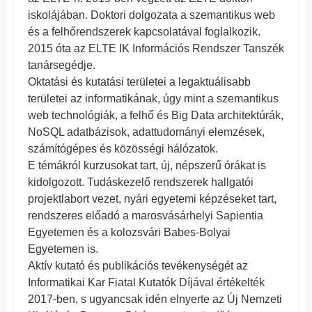
iskolájában. Doktori dolgozata a szemantikus web
és a felhőrendszerek kapcsolatával foglalkozik.
2015 óta az ELTE IK Információs Rendszer Tanszék
tanársegédje.
Oktatási és kutatási területei a legaktuálisabb
területei az informatikának, úgy mint a szemantikus
web technológiák, a felhő és Big Data architektúrák,
NoSQL adatbázisok, adattudományi elemzések,
számítógépes és közösségi hálózatok.
E témákról kurzusokat tart, új, népszerű órákat is
kidolgozott. Tudáskezelő rendszerek hallgatói
projektlabort vezet, nyári egyetemi képzéseket tart,
rendszeres előadó a marosvásárhelyi Sapientia
Egyetemen és a kolozsvári Babes-Bolyai
Egyetemen is.
Aktív kutató és publikációs tevékenységét az
Informatikai Kar Fiatal Kutatók Díjával értékelték
2017-ben, s ugyancsak idén elnyerte az Új Nemzeti