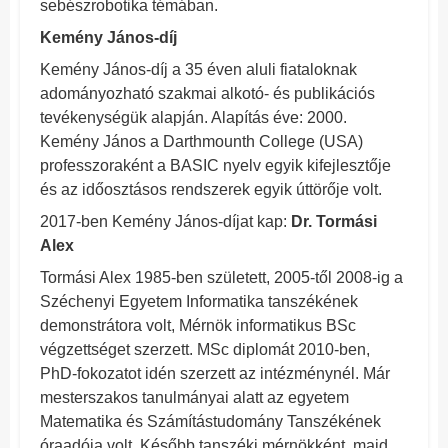
sebészrobotika témában.
Kemény János-díj
Kemény János-díj a 35 éven aluli fiataloknak
adományozható szakmai alkotó- és publikációs
tevékenységük alapján. Alapítás éve: 2000.
Kemény János a Darthmounth College (USA)
professzoraként a BASIC nyelv egyik kifejlesztője
és az időosztásos rendszerek egyik úttörője volt.
2017-ben Kemény János-díjat kap:
Dr. Tormási
Alex
Tormási Alex 1985-ben született, 2005-től 2008-ig a
Széchenyi Egyetem Informatika tanszékének
demonstrátora volt, Mérnök informatikus BSc
végzettséget szerzett. MSc diplomát 2010-ben,
PhD-fokozatot idén szerzett az intézménynél. Már
mesterszakos tanulmányai alatt az egyetem
Matematika és Számítástudomány Tanszékének
óraadója volt. Később tanszéki mérnökként, majd