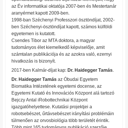
az Év informatikai oktatója 2007-ben és Mestertanár
aranyérmet kapott 2009-ben.
1998-ban Széchenyi Professzori ösztöndíjat, 2002-
ben Széchenyi-ösztöndíjat kapott, számos külföldi
egyetemen is kutatott.
Csendes Tibor az MTA doktora, a magyar
tudományos élet kiemelkedő képviselője, amit
számtalan publikációja és az azokra való, ezernyi
hivatkozás is bizonyít.
2017-ben Kalmár-díjat kap:
Dr.
Haidegger Tamás
.
Dr. Haidegger Tamás
az Óbudai Egyetem
Biomatika Intézetének egyetemi docense, az
Egyetemi Kutató és Innovációs Központ alá tartozó
Bejczy Antal iRobottechnikai Központ
igazgatóhelyettese. Kutatási projektjei a
robotsebészet, űrtávsebészet irányítási problémáin
túlmenően az orvosbiológia több területét érintik.
Több mint 165 tudományos publikáció szerzője,