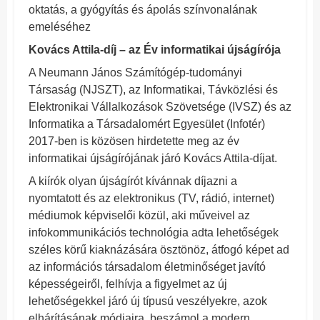
oktatás, a gyógyítás és ápolás színvonalának
emeléséhez
Kovács Attila-díj – az Év informatikai újságírója
A Neumann János Számítógép-tudományi
Társaság (NJSZT), az Informatikai, Távközlési és
Elektronikai Vállalkozások Szövetsége (IVSZ) és az
Informatika a Társadalomért Egyesület (Infotér)
2017-ben is közösen hirdetette meg az év
informatikai újságírójának járó Kovács Attila-díjat.
A kiírók olyan újságírót kívánnak díjazni a
nyomtatott és az elektronikus (TV, rádió, internet)
médiumok képviselői közül, aki műveivel az
infokommunikációs technológia adta lehetőségek
széles körű kiaknázására ösztönöz, átfogó képet ad
az információs társadalom életminőséget javító
képességeiről, felhívja a figyelmet az új
lehetőségekkel járó új típusú veszélyekre, azok
elhárításának módjaira, beszámol a modern