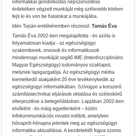
informatikai gondolkodás népszerűsítése
érdekében végzett munkáját még szélesebb körben
fejti ki és von be fiatalokat a munkájába.
Idén Tarján-emlékéremben részesül:
Tamás Éva
Tamás Éva 2002-ben megalapította - és azóta is
folyamatosan kiadja - az egészségügyi
szakemberek, orvosok és informatikusok
mindennapi munkáját segítő IME (Interdiszciplináris
Magyar Egészségügy) tudományos szaklapot,
melynek lapigazgatója. Az egészségügyi média
kiemelkedő alakjaként 20 éve tevékenykedik az
egészségügyi informatikában. Szívügye a korszerű
számítástechnikai eljárások oktatása és széleskörű
elterjesztése a betegellátásban. Lapjában 2002-ben
elsőként - és máig egyetlenként – külön
Infokommunikációs rovatot indított, amelyben
hónapról-hónapra jelentek meg az egészségügyi
informatika aktualitásai. A kezdetektől fogva szoros