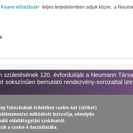
 Keane előadását
teljes terjedelemben adjuk közre, a Neuma
e
születésének 120. évfordulóját a Neumann Társ
t sokszínűen bemutató rendezvény-sorozattal ünn
lmény fokozásának érdekében
cookie
-kat (sütiket)
problémamentes működését biztosítja, némelyike
ársaság (NJSZT)
áló oldallátogatási szokásairól.
zik a cookie-k használatába.
at