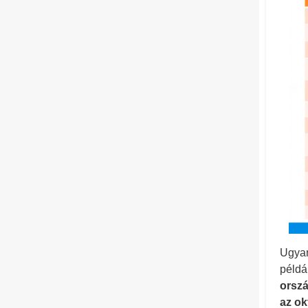
Ugyan
példá
orszá
az ok