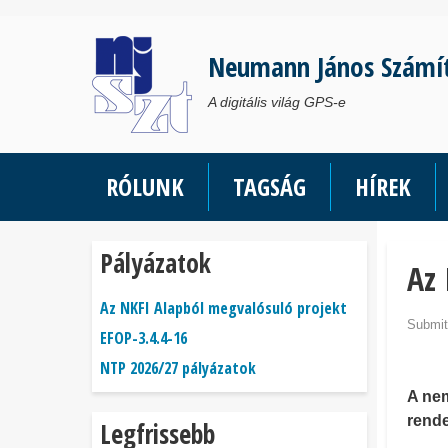
Ugrás
a
Neumann János Számí
tartalomra
A digitális világ GPS-e
RÓLUNK
TAGSÁG
HÍREK
Pályázatok
Az 
Az NKFI Alapból megvalósuló projekt
Submit
EFOP-3.4.4-16
NTP 2026/27 pályázatok
A nem
rende
Legfrissebb