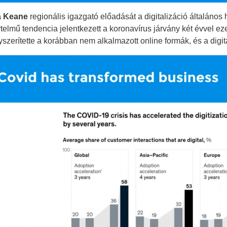
a Keane
regionális igazgató előadását a digitalizáció általáno
telmű tendencia jelentkezett a koronavírus járvány két évvel ez
yszerítette a korábban nem alkalmazott online formák, és a digi