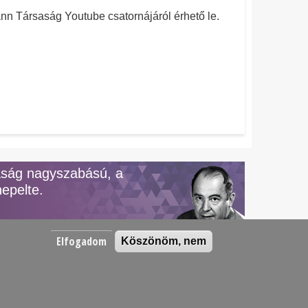
nn Társaság Youtube csatornájáról érhető le.
aság nagyszabású, a
epelte.
Elfogadom
Köszönöm, nem