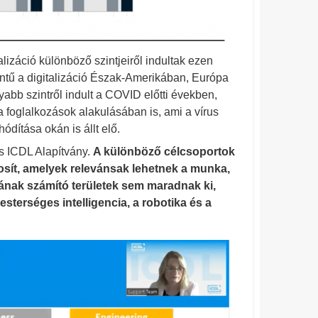
lizáció különböző szintjeiről indultak ezen
intű a digitalizáció Észak-Amerikában, Európa
bb szintről indult a COVID előtti években,
 a foglalkozások alakulásában is, ami a vírus
ódítása okán is állt elő.
ős ICDL Alapítvány.
A különböző célcsoportok
sít, amelyek relevánsak lehetnek a munka,
kának számító területek sem maradnak ki,
sterséges intelligencia, a robotika és a