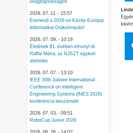
világbajnokságon
Lind
2026. 07. 11. - 15:57
Egyér
Éremeső a 2026-os Közép-Európai
kikén
Informatikai Diákolimpián!
2026. 07. 09. - 10:19
Életének 81. évében elhunyt dr.
Raffai Mária, az NJSZT egykori
alelnöke
2026. 07. 07. - 13:10
IEEE 30th Jubilee International
Conference on Intelligent
Engineering Systems (INES 2026)
konferencia beszámoló
2026. 07. 03. - 09:51
RoboCup Junior 2026
2026. 06. 26. - 14:02