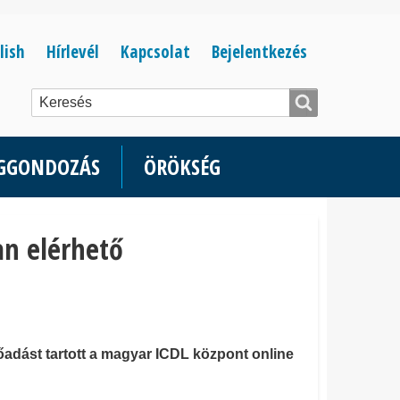
Bejelentkezés
lish
Hírlevél
Kapcsolat
Bejelentkezés
menüje
ÉGGONDOZÁS
ÖRÖKSÉG
an elérhető
lőadást tartott a magyar ICDL központ online