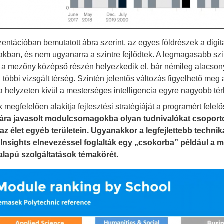
zentációban bemutatott ábra szerint, az egyes földrészek a digita
akban, és nem ugyanarra a szintre fejlődtek. A legmagasabb sz
 a mezőny középső részén helyezkedik el, bár némileg alacsonya
a többi vizsgált térség. Szintén jelentős változás figyelhető meg
a helyzeten kívül a mesterséges intelligencia egyre nagyobb térh
 megfelelően alakítja fejlesztési stratégiáját a programért felel
y
ra javasolt modulcsomagokba olyan tudnivalókat csoporto
az élet egyéb területein. Ugyanakkor a legfejlettebb techni
Insights elnevezéssel foglalták egy „csokorba” például a me
alapú szolgáltatások témakörét.