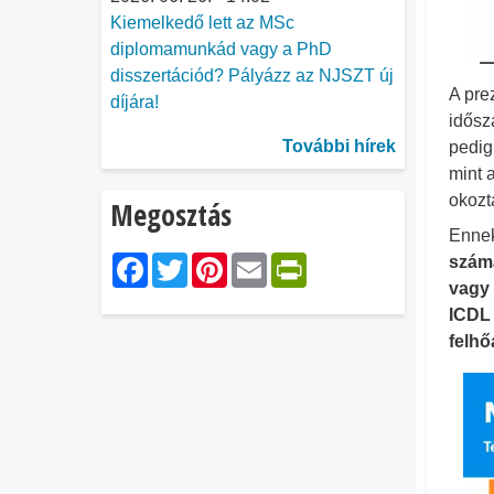
Kiemelkedő lett az MSc
diplomamunkád vagy a PhD
disszertációd? Pályázz az NJSZT új
A pre
díjára!
idősz
További hírek
pedig
mint 
okozt
Megosztás
Ennek
Facebook
Twitter
Pinterest
Email
PrintFriendl
számá
vagy 
ICDL 
felhő