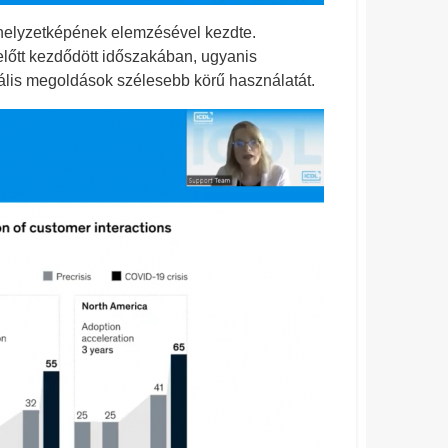
s helyzetképének elemzésével kezdte.
előtt kezdődött időszakában, ugyanis
tális megoldások szélesebb körű használatát.