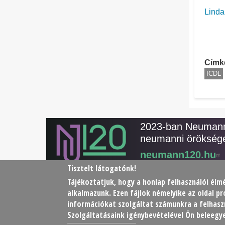
Linda
Címk
ICDL
2023-ban Neumann 
neumanni öröksége
neumann120.hu
Tisztelt látogatónk!
Tájékoztatjuk, hogy a honlap felhasználói é
alkalmazunk. Ezen fájlok némelyike az oldal 
© 2026 Neumann János Számítógéptudományi T
információkat szolgáltat számunkra a felhaszn
Szolgáltatásaink igénybevételével Ön beleegye
Footer
Adatkezelési tájékoztató
Impresszum
Kapcsol