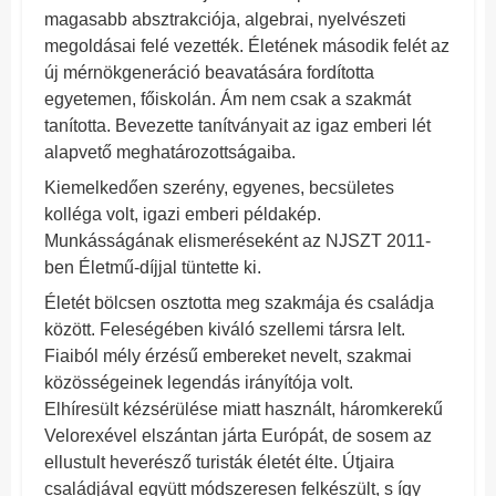
magasabb absztrakciója, algebrai, nyelvészeti
megoldásai felé vezették. Életének második felét az
új mérnökgeneráció beavatására fordította
egyetemen, főiskolán. Ám nem csak a szakmát
tanította. Bevezette tanítványait az igaz emberi lét
alapvető meghatározottságaiba.
Kiemelkedően szerény, egyenes, becsületes
kolléga volt, igazi emberi példakép.
Munkásságának elismeréseként az NJSZT 2011-
ben Életmű-díjjal tüntette ki.
Életét bölcsen osztotta meg szakmája és családja
között. Feleségében kiváló szellemi társra lelt.
Fiaiból mély érzésű embereket nevelt, szakmai
közösségeinek legendás irányítója volt.
Elhíresült kézsérülése miatt használt, háromkerekű
Velorexével elszántan járta Európát, de sosem az
ellustult heverésző turisták életét élte. Útjaira
családjával együtt módszeresen felkészült, s így