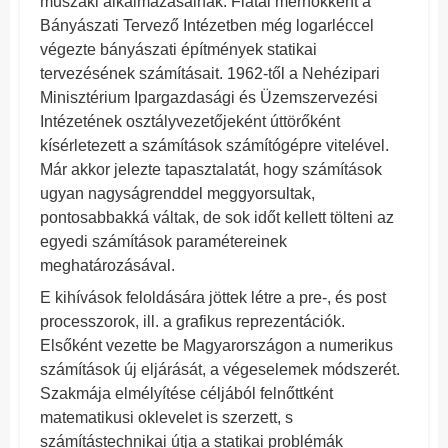
műszaki alkalmazásainak. Fiatal mérnökként a
Bányászati Tervező Intézetben még logarléccel
végezte bányászati építmények statikai
tervezésének számításait. 1962-től a Nehézipari
Minisztérium Ipargazdasági és Üzemszervezési
Intézetének osztályvezetőjeként úttörőként
kísérletezett a számítások számítógépre vitelével.
Már akkor jelezte tapasztalatát, hogy számítások
ugyan nagyságrenddel meggyorsultak,
pontosabbakká váltak, de sok időt kellett tölteni az
egyedi számítások paramétereinek
meghatározásával.
E kihívások feloldására jöttek létre a pre-, és post
processzorok, ill. a grafikus reprezentációk.
Elsőként vezette be Magyarországon a numerikus
számítások új eljárását, a végeselemek módszerét.
Szakmája elmélyítése céljából felnőttként
matematikusi oklevelet is szerzett, s
számítástechnikai útja a statikai problémák