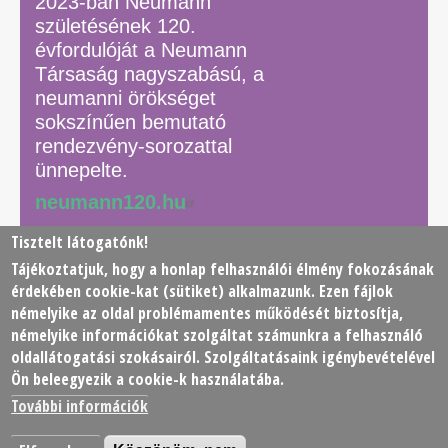
2023-ban Neumann
születésének 120.
évfordulóját a Neumann
Társaság nagyszabású, a
neumanni örökséget
sokszínűen bemutató
rendezvény-sorozattal
ünnepelte.
neumann120.hu
Tisztelt látogatónk!
Tájékoztatjuk, hogy a honlap felhasználói élmény fokozásának
© 2026 Neumann János Számítógéptudományi Társaság
érdekében
cookie
-kat (sütiket) alkalmazunk. Ezen fájlok
(NJSZT)
némelyike az oldal problémamentes működését biztosítja,
némelyike információkat szolgáltat számunkra a felhasználó
Footer
oldallátogatási szokásairól. Szolgáltatásaink igénybevételével
Adatkezelési tájékoztató
Impresszum
Kapcsolat
Ön beleegyezik a cookie-k használatába.
menu
További információk