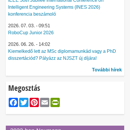
IEEE 30th Jubilee International Conference on
Intelligent Engineering Systems (INES 2026)
konferencia beszámoló
2026. 07. 03. - 09:51
RoboCup Junior 2026
2026. 06. 26. - 14:02
Kiemelkedő lett az MSc diplomamunkád vagy a PhD
disszertációd? Pályázz az NJSZT új díjára!
További hírek
Megosztás
Facebook
Twitter
Pinterest
Email
PrintFriendly