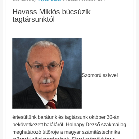
Havass Miklós búcsúzik
tagtársunktól
Szomorú szívvel
értesültünk barátunk és tagtársunk október 30-án
bekövetkezett haláláról. Holnapy Dezső szakmailag
meghatározó úttörője a magyar számítástechnika