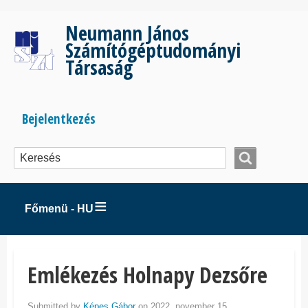
Ugrás
a
Neumann János
tartalomra
Számítógéptudományi
Társaság
Bejelentkezés
Bejelentkezés
menüje
Főmenü - HU
Emlékezés Holnapy Dezsőre
Submitted by
Képes Gábor
on 2022. november 15..