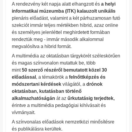
A rendezvény két napja alatt elhangzott és
a helyi
informatikai múzeumba (ITK) kalauzolt unikális
plenáris előadást, valamint a két párhuzamosan futó
szekciót immár teljes mértékben hibrid, azaz online
és személyes jelenléttel meghirdetett formában
rendeztük meg - immár második alkalommal
megvalósítva a hibrid formát.
A multimédia az oktatásban tárgykörét széleskörűen
és magas színvonalon mutattuk be, több
mint
50 szerző részéről bemutatott közel 30
előadással
, a témakörök a
felnőttképzés és
módszertani kérdések
világától, a
drónok
oktatásban, kutatásban történő
alkalmazhatóságán
át az
űrkutatásig terjedtek,
érintve a multimédia pedagógiai kihívásait és
vívmányait.
A színvonalas előadások nemzetközi minősítésre
és publikálásra kerültek.