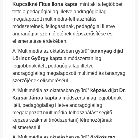
Kupcsikné Fitus Ilona kapta
, mint aki a legtöbbet
tette a pedagógiailag illetve andragógiailag
megalapozott multimédia-felhasználás
módszereinek, felfogásának, pedagógiai illetve
andragógiai szemléletének népszerűsítése és
elismertetése érdekében.
A “Multimédia az oktatásban gyűrű”
tananyag díjat
Lőrincz György kapta
a módszertanilag
legjobbnak ítélt, pedagógiailag illetve
andragógiailag megalapozott multimédiás tananyag
szerzőjének elismeréséül.
A “Multimédia az oktatásban gyűrű”
képzés díjat Dr.
Karsai János kapta
a módszertanilag legjobbnak
ítélt, pedagógiailag illetve andragógiailag
megalapozott multimédia-felhasználást segítő
képzés szakmai (módszertani) létrehozójának
elismeréséül.
A “Multimédia az oktatásban gyűrű”
örökös tag