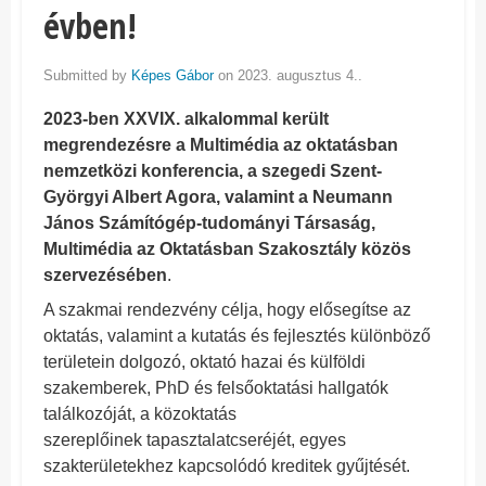
évben!
Submitted by
Képes Gábor
on 2023. augusztus 4..
2023-ben XXVIX. alkalommal került
megrendezésre a Multimédia az oktatásban
nemzetközi konferencia, a szegedi Szent-
Györgyi Albert Agora, valamint a Neumann
János Számítógép-tudományi Társaság,
Multimédia az Oktatásban Szakosztály
közös
szervezésében
.
A szakmai rendezvény célja, hogy elősegítse az
oktatás, valamint a kutatás és fejlesztés különböző
területein dolgozó, oktató hazai és külföldi
szakemberek, PhD és felsőoktatási hallgatók
találkozóját, a közoktatás
szereplőinek tapasztalatcseréjét, egyes
szakterületekhez kapcsolódó kreditek gyűjtését.