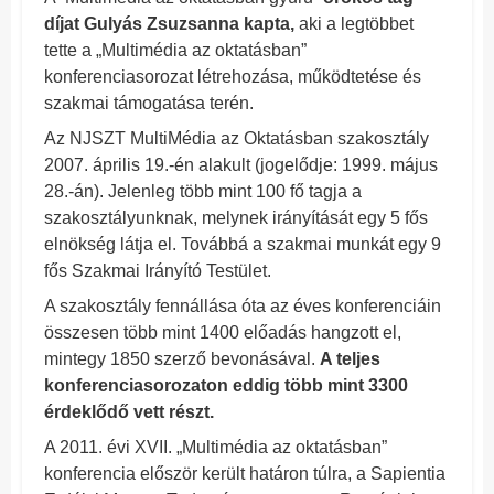
díjat Gulyás Zsuzsanna kapta,
aki a legtöbbet
tette a „Multimédia az oktatásban”
konferenciasorozat létrehozása, működtetése és
szakmai támogatása terén.
Az NJSZT MultiMédia az Oktatásban szakosztály
2007. április 19.-én alakult (jogelődje: 1999. május
28.-án). Jelenleg több mint 100 fő tagja a
szakosztályunknak, melynek irányítását egy 5 fős
elnökség látja el. Továbbá a szakmai munkát egy 9
fős Szakmai Irányító Testület.
A szakosztály fennállása óta az éves konferenciáin
összesen több mint 1400 előadás hangzott el,
mintegy 1850 szerző bevonásával.
A teljes
konferenciasorozaton eddig több mint 3300
érdeklődő vett részt.
A 2011. évi XVII. „Multimédia az oktatásban”
konferencia először került határon túlra, a Sapientia