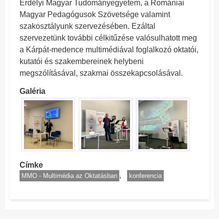
Erdélyi Magyar Tudományegyetem, a Romániai
Magyar Pedagógusok Szövetsége valamint
szakosztályunk szervezésében. Ezáltal
szervezetünk további célkitűzése valósulhatott meg
a Kárpát-medence multimédiával foglalkozó oktatói,
kutatói és szakembereinek helybeni
megszólításával, szakmai összekapcsolásával.
Galéria
Címke
MMO - Multimédia az Oktatásban
konferencia