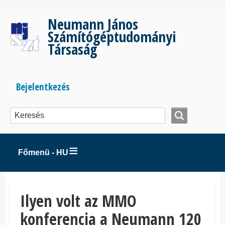
Ugrás
a
Neumann János
tartalomra
Számítógéptudományi
Társaság
Bejelentkezés
Bejelentkezés
menüje
Főmenü - HU
Ilyen volt az MMO
konferencia a Neumann 120