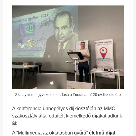
Szalay Imre ügyvezető előadása a #neumann120 év tiszteletére
A konferencia ünnepélyes díjkiosztóján az MMO
szakosztály által odaítélt kiemelkedő díjakat adtunk
át:
A “Multimédia az oktatásban gyűrű”
életmű díjat