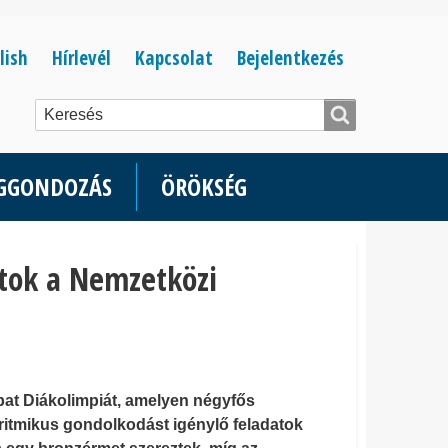
Bejelentkezés
lish
Hírlevél
Kapcsolat
Bejelentkezés
menüje
ÉGGONDOZÁS
ÖRÖKSÉG
atok a Nemzetközi
at Diákolimpiát, amelyen négyfős
itmikus gondolkodást igénylő feladatok