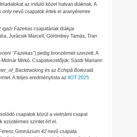
eladatokat az induló közel hatvan diáknak. A
s only
nevű csapatok értek el aranyéremre
 igazi Fazekas
csapatának diákjai
úlia, Jurácsik Marcell, Görömbey Tamás, Tran
ceni "Fazekas"
) pedig bronzérmet szerzett. A
z-Molnár Mirkó. Csapatvezetőjük: Sásdi Mariann
her_of_Backtracking
és az
Echipă Botezată
érmet. A teljes eredménylista az
IIOT 2025
olódó csapatok közül a vietnámi csapat
k ezüstérmes szintet ért el.
s Ferenc Gimnázium
42
nevű csapata