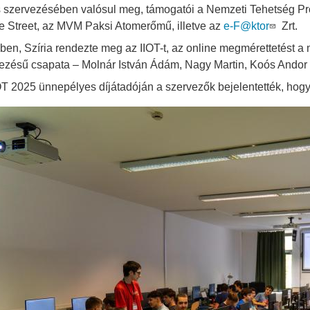
 szervezésében valósul meg, támogatói a Nemzeti Tehetség Prog
e Street, az MVM Paksi Atomerőmű, illetve az
e-F@ktor
Zrt.
ben, Szíria rendezte meg az IIOT-t, az online megmérettetést 
ezésű csapata – Molnár István Ádám, Nagy Martin, Koós Andor 
OT 2025 ünnepélyes díjátadóján a szervezők bejelentették, hog