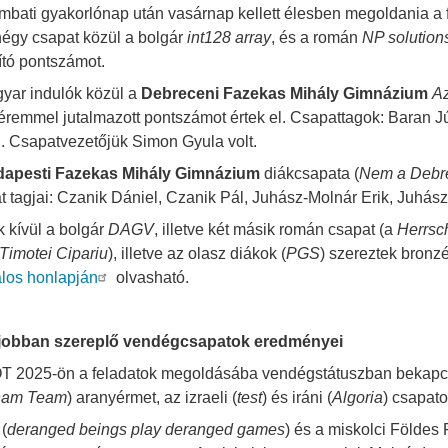
mbati gyakorlónap után vasárnap kellett élesben megoldania a f
négy csapat közül a bolgár
int128 array
, és a román
NP solution
ító pontszámot.
yar indulók közül a
Debreceni Fazekas Mihály Gimnázium
Az
éremmel jutalmazott pontszámot értek el. Csapattagok: Baran J
. Csapatvezetőjük Simon Gyula volt.
apesti Fazekas Mihály Gimnázium
diákcsapata (
Nem a Debre
t tagjai: Czanik Dániel, Czanik Pál, Juhász-Molnár Erik, Juhás
k kívül a bolgár
DAGV
, illetve két másik román csapat (a
Herrsc
y
Timotei Cipariu
), illetve az olasz diákok (
PGS
) szereztek bronz
alos honlapján
olvasható.
gjobban szereplő vendégcsapatok eredményei
OT 2025-ön a feladatok megoldásába vendégstátuszban bekapcs
nam Team
) aranyérmet, az izraeli (
test
) és iráni (
Algoria
) csapato
 (
deranged beings play deranged games
) és a miskolci Földe