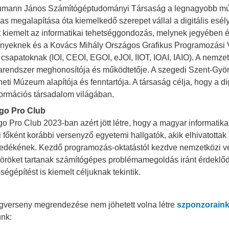
mann János Számítógéptudományi Társaság a legnagyobb múltra
as megalapítása óta kiemelkedő szerepet vállal a digitális e
t kiemelt az informatikai tehetséggondozás, melynek jegyében 
nyeknek és a Kovács Mihály Országos Grafikus Programozási Ver
 csapatoknak (IOI, CEOI, EGOI, eJOI, IIOT, IOAI, IAIO). A nemz
arendszer meghonosítója és működtetője. A szegedi Szent-Györg
neti Múzeum alapítója és fenntartója. A társaság célja, hogy a di
formációs társadalom világában.
go Pro Club
go Pro Club 2023-ban azért jött létre, hogy a magyar informatik
i főként korábbi versenyző egyetemi hallgatók, akik elhivatottak
dékének. Kezdő programozás-oktatástól kezdve nemzetközi ver
öröket tartanak számítógépes problémamegoldás iránt érdeklőd
ségépítést is kiemelt céljuknak tekintik.
ágverseny megrendezése nem jöhetett volna létre
szponzorain
nk: