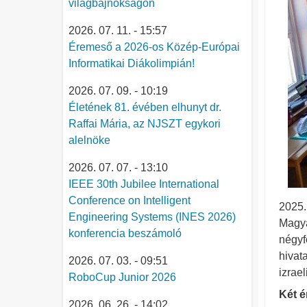
világbajnokságon
2026. 07. 11. - 15:57
Éremeső a 2026-os Közép-Európai
Informatikai Diákolimpián!
2026. 07. 09. - 10:19
Életének 81. évében elhunyt dr.
Raffai Mária, az NJSZT egykori
alelnöke
2026. 07. 07. - 13:10
IEEE 30th Jubilee International
Conference on Intelligent
2025.
Engineering Systems (INES 2026)
Magya
konferencia beszámoló
négyf
hivat
2026. 07. 03. - 09:51
izrae
RoboCup Junior 2026
Két é
2026. 06. 26. - 14:02