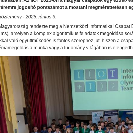
dásában. Az IIOT 2025-ön a magyar csapatok egy ezüst- és
éremre jogosító pontszámot a mostani megmérettetésen egy
közlemény - 2025. június 3.
Magyarország rendezte meg a Nemzetközi Informatikai Csapat Di
ams), amelyen a komplex algoritmikus feladatok megoldása sorá
kal való együttműködés is fontos szerephez jut, hiszen a csa
émamegoldás a munka vagy a tudomány világában is elengedhe