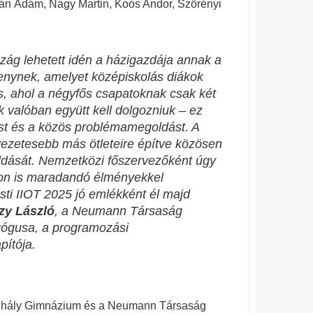
tván Ádám, Nagy Martin, Koós Andor, Szörényi
zág lehetett idén a házigazdája annak a
nynek, amelyet középiskolás diákok
, ahol a négyfős csapatoknak csak két
 valóban együtt kell dolgozniuk – ez
ást és a közös problémamegoldást. A
vezetesebb más ötleteire építve közösen
oldását. Nemzetközi főszervezőként úgy
on is maradandó élményekkel
ti IIOT 2025 jó emlékként él majd
zy László
, a Neumann Társaság
gógusa, a programozási
pítója.
 Mihály Gimnázium és a Neumann Társaság