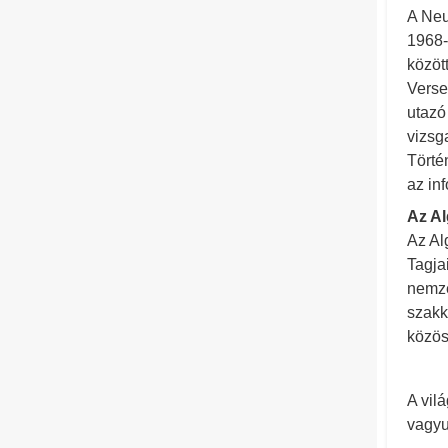
A Neu
1968-
közöt
Verse
utazó
vizsg
Törté
az in
Az Al
Az Al
Tagja
nemze
szakk
közös
A vil
vagyu