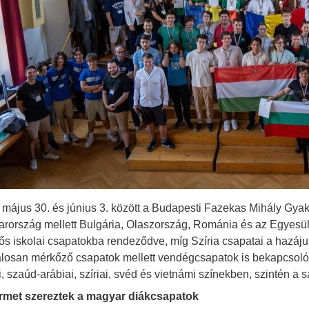
 május 30. és június 3. között a Budapesti Fazekas Mihály Gya
rország mellett Bulgária, Olaszország, Románia és az Egyesül
ős iskolai csapatokba rendeződve, míg Szíria csapatai a hazájukb
alosan mérkőző csapatok mellett vendégcsapatok is bekapcsoló
li, szaúd-arábiai, szíriai, svéd és vietnámi színekben, szintén a
rmet szereztek a magyar diákcsapatok