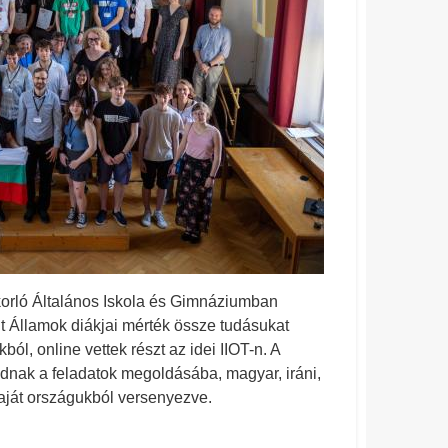
korló Általános Iskola és Gimnáziumban
t Államok diákjai mérték össze tudásukat
ól, online vettek részt az idei IIOT-n. A
dnak a feladatok megoldásába, magyar, iráni,
 saját országukból versenyezve.