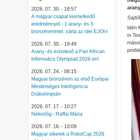
megol
arany
2026. 07. 30. - 18:57
A magyar csapat kiemelkedő
Sajtó
eredménnyel - 1 arany- és 3
Idén 
bronzéremmel, zárta az idei EJOI-t
in Te
mások
2026. 07. 30. - 18:49
probl
Arany- és ezüsteső a Pan African
Informatics Olympiad 2026-on!
2026. 07. 24. - 08:15
Magyar bronzérem az első Európai
Mesterséges Intelligencia
Diákolimpián
2026. 07. 17. - 10:27
Nekrológ - Raffai Mária
2026. 07. 16. - 10:09
Magyar sikerek a RoboCup 2026