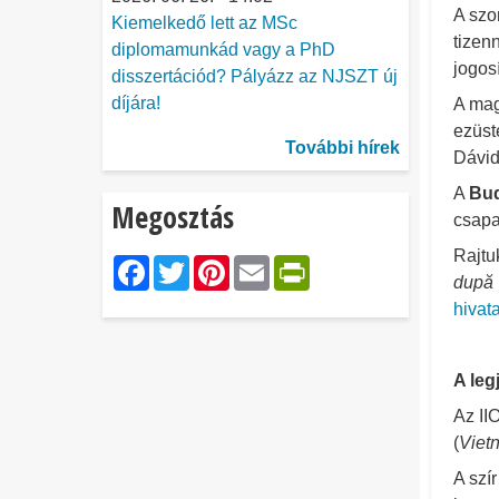
A szo
Kiemelkedő lett az MSc
tizen
diplomamunkád vagy a PhD
jogos
disszertációd? Pályázz az NJSZT új
díjára!
A mag
ezüst
További hírek
Dávid
A
Bud
Megosztás
csapa
Rajtu
Facebook
Twitter
Pinterest
Email
PrintFriendl
după 
hivat
A le
Az II
(
Viet
A szír