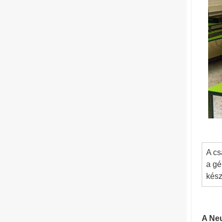
A cs
a gé
kész
A Ne