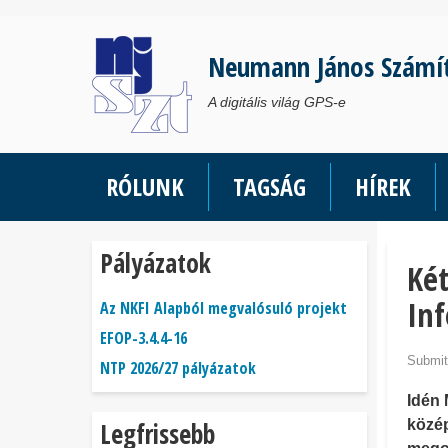
Ugrás
a
Neumann János Számí
tartalomra
A digitális világ GPS-e
RÓLUNK
TAGSÁG
HÍREK
Pályázatok
Két
Inf
Az NKFI Alapból megvalósuló projekt
EFOP-3.4.4-16
Submit
NTP 2026/27 pályázatok
Idén 
Legfrissebb
közép