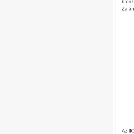
bronz
Zalán
Az II