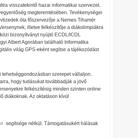
 visszatekintő hazai informatikai szervezet.
sélyegyenlőség megteremtésében. Tevékenységei
évtizedek óta főszervezője a Nemes Tihamér
senynek, illetve felkészítője a diákolimpiákra
etközi bizonyítványt nyújtó ECDL/ICDL
yi Albert Agorában található Informatika
gitális világ GPS-eként segítse a tájékozódást
ai tehetséggondozásban szerepet vállaljon.
 arra, hogy tudásukat továbbadják a jövő
senyekre felkészítésig minden szinten online
ő diákoknak. Az oktatáson kívül
k
segítsége nélkül. Támogatásukért hálásak