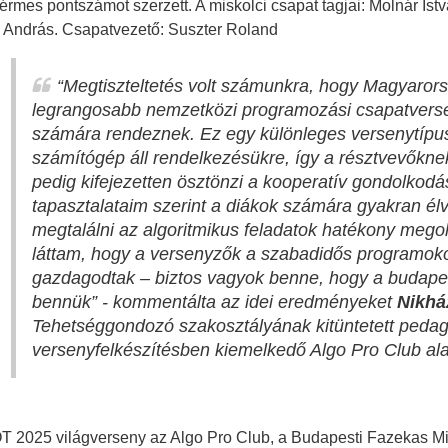
érmes pontszámot szerzett. A miskolci csapat tagjai: Molnár Is
 András. Csapatvezető: Suszter Roland
“Megtiszteltetés volt számunkra, hogy Magyarors
legrangosabb nemzetközi programozási csapatverse
számára rendeznek. Ez egy különleges versenytípus
számítógép áll rendelkezésükre, így a résztvevőknek
pedig kifejezetten ösztönzi a kooperatív gondolkod
tapasztalataim szerint a diákok számára gyakran él
megtalálni az algoritmikus feladatok hatékony meg
láttam, hogy a versenyzők a szabadidős programok
gazdagodtak – biztos vagyok benne, hogy a budapes
bennük”
- kommentálta az idei eredményeket
Nikhá
Tehetséggondozó szakosztályának kitüntetett peda
versenyfelkészítésben kiemelkedő Algo Pro Club ala
OT 2025 világverseny az Algo Pro Club, a Budapesti Fazekas