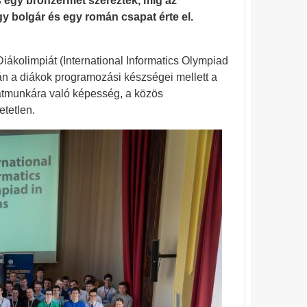
 egy bronzérmet szereztek, míg az
 bolgár és egy román csapat érte el.
ákolimpiát (International Informatics Olympiad
n a diákok programozási készségei mellett a
patmunkára való képesség, a közös
tetlen.