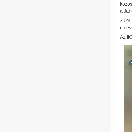
közös
a Jan
2024-
elnev
Az II