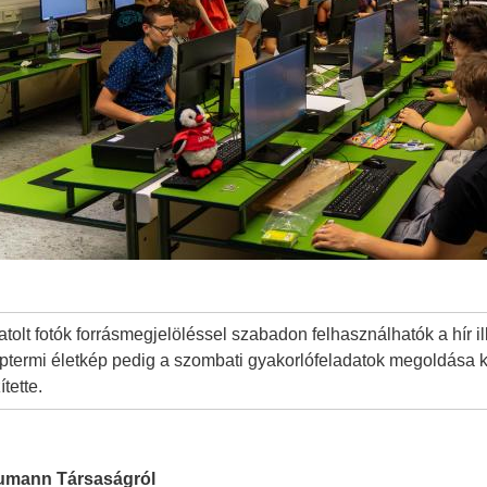
atolt fotók forrásmegjelöléssel szabadon felhasználhatók a hír il
ptermi életkép pedig a szombati gyakorlófeladatok megoldása k
ítette.
umann Társaságról