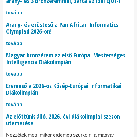
arany- és 3 bronzéremmel, zárta az idei EJOI-t
tovább
Arany- és ezüsteső a Pan African Informatics
Olympiad 2026-on!
tovább
Magyar bronzérem az első Európai Mesterséges
Intelligencia Diákolimpián
tovább
Éremeső a 2026-os Közép-Európai Informatikai
Diákolimpián!
tovább
Az előttünk álló, 2026. évi diákolimpiai szezon
ütemezése
Nézzétek meg, mikor érdemes szurkolni a magyar