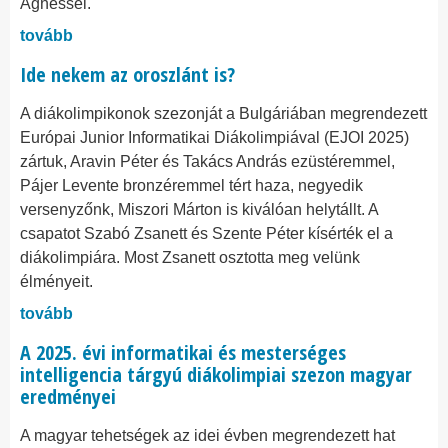
Ágnessel.
tovább
Ide nekem az oroszlánt is?
A diákolimpikonok szezonját a Bulgáriában megrendezett
Európai Junior Informatikai Diákolimpiával (EJOI 2025)
zártuk, Aravin Péter és Takács András ezüstéremmel,
Pájer Levente bronzéremmel tért haza, negyedik
versenyzőnk, Miszori Márton is kiválóan helytállt. A
csapatot Szabó Zsanett és Szente Péter kísérték el a
diákolimpiára. Most Zsanett osztotta meg velünk
élményeit.
tovább
A 2025. évi informatikai és mesterséges
intelligencia tárgyú diákolimpiai szezon magyar
eredményei
A magyar tehetségek az idei évben megrendezett hat