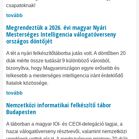
csapatoknak!
tovább
Megrendeztük a 2026. évi magyar Nyári
Mesterséges Intelligencia válogatóverseny
országos döntőjét
A tét a nyári felkészítőtáborba jutás volt. A döntőben 20
diák mérte össze tudását 9 különböző városból,
bizonyítva, hogy Magyarországon egyre erősebb és
lelkesebb a mesterséges intelligencia iránt érdeklődő
fiatalok közössége.
tovább
Nemzetközi informatikai felkészítő tábor
Budapesten
A táborban a magyar IOI- és CEOI-delegáció tagjai, a
hazai válogatóverseny résztvevői, valamint nemzetközi
vendégek vettek részt. A rendezvényen mintegy 70 diák