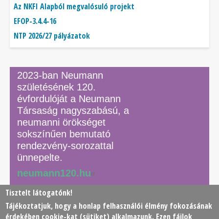
Az NKFI Alapból megvalósuló projekt
EFOP-3.4.4-16
NTP 2026/27 pályázatok
2023-ban Neumann
születésének 120.
évfordulóját a Neumann
Társaság nagyszabású, a
neumanni örökséget
sokszínűen bemutató
rendezvény-sorozattal
ünnepelte.
neumann120.hu
Tisztelt látogatónk!
Tájékoztatjuk, hogy a honlap felhasználói élmény fokozásának
© 2026 Neumann János Számítógéptudományi Társaság
érdekében
cookie
-kat (sütiket) alkalmazunk. Ezen fájlok