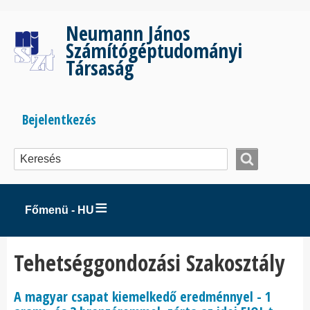
Ugrás
a
Neumann János
tartalomra
Számítógéptudományi
Társaság
Bejelentkezés
Bejelentkezés
menüje
Főmenü - HU
Tehetséggondozási Szakosztály
A magyar csapat kiemelkedő eredménnyel - 1