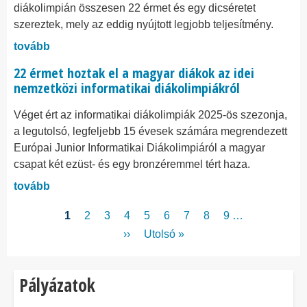
diákolimpián összesen 22 érmet és egy dicséretet
szereztek, mely az eddig nyújtott legjobb teljesítmény.
tovább
22 érmet hoztak el a magyar diákok az idei
nemzetközi informatikai diákolimpiákról
Véget ért az informatikai diákolimpiák 2025-ös szezonja,
a legutolsó, legfeljebb 15 évesek számára megrendezett
Európai Junior Informatikai Diákolimpiáról a magyar
csapat két ezüst- és egy bronzéremmel tért haza.
tovább
Oldalszámozás
Jelenlegi
1
Page
2
Page
3
Page
4
Page
5
Page
6
Page
7
Page
8
Page
9
…
oldal
Következő
››
Utolsó
Utolsó »
oldal
oldal
Pályázatok