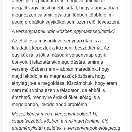
a hét tipikus pillanata volt, hogy valamelyikük
megállt vagy kicsit odébb sétált, hogy alaposabban
megnézzen valamit, gyakran többen, többfelé, mi
pedig próbáltuk egyiküket sem szem elől téveszteni.
A versenynapok után-közben egymást segítették?
Az első és a második versenynap után is a
feladatok képezték a központi beszédtémát. Az
egyikük rá is jött a második versenynap egyik
bonyolult feladatának megoldására, amire a
verseny közben nem – abban maradtunk, hogy
majd lekódolja és megnézzük közösen, hogy
tényleg jó-e a megoldása. Kiszámoltuk, hogy érem
nem múlt volna ezen a feladaton, de ebből is
érezhető, mennyire érdekli őket utólag is a
megoldandó, lekódolandó probléma.
Mesélj kérlek még a versenynapokról! Ti,
csapatvezetők, közben a rankinget (online, élő
eredménylista) néztétek, a versenynapok előtt pedig