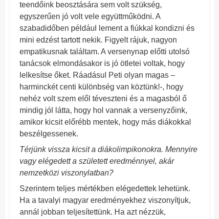
teendőink beosztására sem volt szükség,
egyszerűen jó volt vele együttműködni. A
szabadidőben például lement a fiúkkal kondizni és
mini edzést tartott nekik. Figyelt rájuk, nagyon
empatikusnak találtam. A versenynap előtti utolsó
tanácsok elmondásakor is jó ötletei voltak, hogy
lelkesítse őket. Ráadásul Peti olyan magas –
harminckét centi különbség van köztünk!-, hogy
nehéz volt szem elől téveszteni és a magasból ő
mindig jól látta, hogy hol vannak a versenyzőink,
amikor kicsit előrébb mentek, hogy más diákokkal
beszélgessenek.
Térjünk vissza kicsit a diákolimpikonokra. Mennyire
vagy elégedett a született eredménnyel, akár
nemzetközi viszonylatban?
Szerintem teljes mértékben elégedettek lehetünk.
Ha a tavalyi magyar eredményekhez viszonyítjuk,
annál jobban teljesítettünk. Ha azt nézzük,