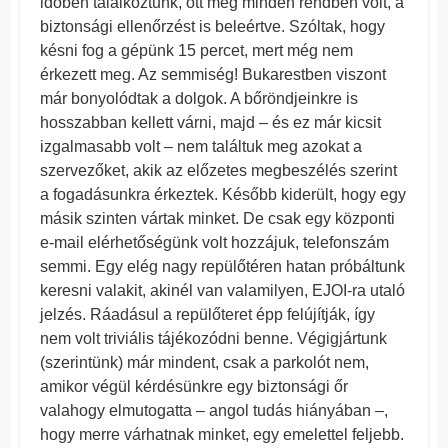
időben találkoztunk, ott még minden rendben volt, a
biztonsági ellenőrzést is beleértve. Szóltak, hogy
késni fog a gépünk 15 percet, mert még nem
érkezett meg. Az semmiség! Bukarestben viszont
már bonyolódtak a dolgok. A bőröndjeinkre is
hosszabban kellett várni, majd – és ez már kicsit
izgalmasabb volt – nem találtuk meg azokat a
szervezőket, akik az előzetes megbeszélés szerint
a fogadásunkra érkeztek. Később kiderült, hogy egy
másik szinten vártak minket. De csak egy központi
e-mail elérhetőségünk volt hozzájuk, telefonszám
semmi. Egy elég nagy repülőtéren hatan próbáltunk
keresni valakit, akinél van valamilyen, EJOI-ra utaló
jelzés. Ráadásul a repülőteret épp felújítják, így
nem volt triviális tájékozódni benne. Végigjártunk
(szerintünk) már mindent, csak a parkolót nem,
amikor végül kérdésünkre egy biztonsági őr
valahogy elmutogatta – angol tudás hiányában –,
hogy merre várhatnak minket, egy emelettel feljebb.