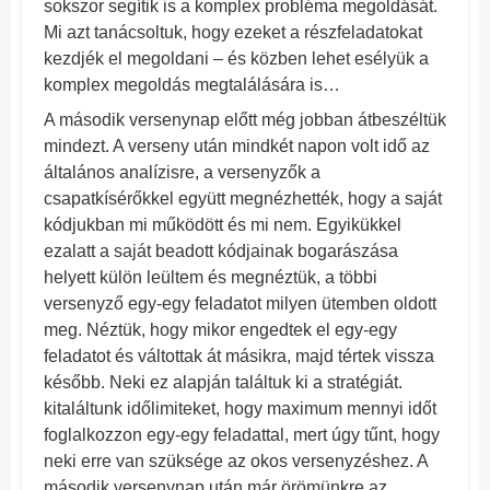
sokszor segítik is a komplex probléma megoldását.
Mi azt tanácsoltuk, hogy ezeket a részfeladatokat
kezdjék el megoldani – és közben lehet esélyük a
komplex megoldás megtalálására is…
A második versenynap előtt még jobban átbeszéltük
mindezt. A verseny után mindkét napon volt idő az
általános analízisre, a versenyzők a
csapatkísérőkkel együtt megnézhették, hogy a saját
kódjukban mi működött és mi nem. Egyikükkel
ezalatt a saját beadott kódjainak bogarászása
helyett külön leültem és megnéztük, a többi
versenyző egy-egy feladatot milyen ütemben oldott
meg. Néztük, hogy mikor engedtek el egy-egy
feladatot és váltottak át másikra, majd tértek vissza
később. Neki ez alapján találtuk ki a stratégiát.
kitaláltunk időlimiteket, hogy maximum mennyi időt
foglalkozzon egy-egy feladattal, mert úgy tűnt, hogy
neki erre van szüksége az okos versenyzéshez. A
második versenynap után már örömünkre az