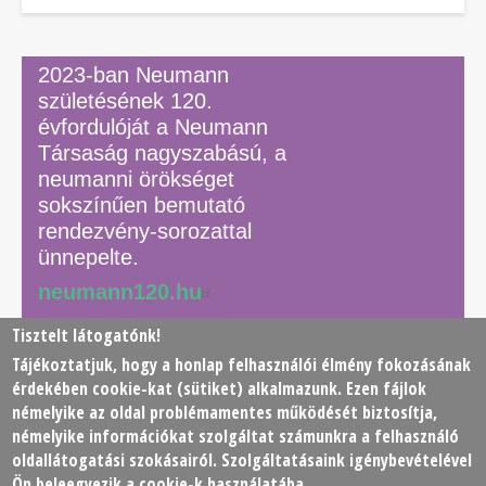
2023-ban Neumann
születésének 120.
évfordulóját a Neumann
Társaság nagyszabású, a
neumanni örökséget
sokszínűen bemutató
rendezvény-sorozattal
ünnepelte.
neumann120.hu
Tisztelt látogatónk!
Tájékoztatjuk, hogy a honlap felhasználói élmény fokozásának
© 2026 Neumann János Számítógéptudományi Társaság
érdekében
cookie
-kat (sütiket) alkalmazunk. Ezen fájlok
(NJSZT)
némelyike az oldal problémamentes működését biztosítja,
némelyike információkat szolgáltat számunkra a felhasználó
Footer
oldallátogatási szokásairól. Szolgáltatásaink igénybevételével
Adatkezelési tájékoztató
Impresszum
Kapcsolat
Ön beleegyezik a cookie-k használatába.