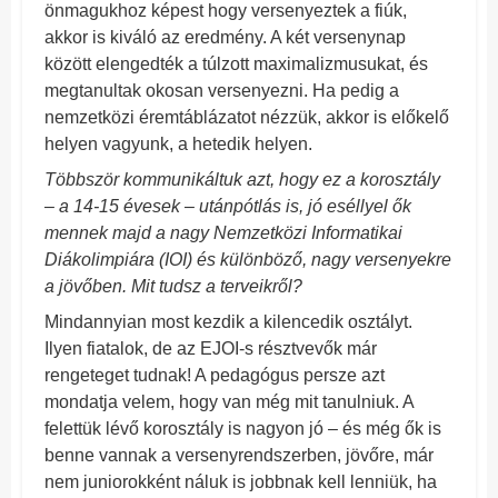
önmagukhoz képest hogy versenyeztek a fiúk,
akkor is kiváló az eredmény. A két versenynap
között elengedték a túlzott maximalizmusukat, és
megtanultak okosan versenyezni. Ha pedig a
nemzetközi éremtáblázatot nézzük, akkor is előkelő
helyen vagyunk, a hetedik helyen.
Többször kommunikáltuk azt, hogy ez a korosztály
– a 14-15 évesek – utánpótlás is, jó eséllyel ők
mennek majd a nagy Nemzetközi Informatikai
Diákolimpiára (IOI) és különböző, nagy versenyekre
a jövőben. Mit tudsz a terveikről?
Mindannyian most kezdik a kilencedik osztályt.
Ilyen fiatalok, de az EJOI-s résztvevők már
rengeteget tudnak! A pedagógus persze azt
mondatja velem, hogy van még mit tanulniuk. A
felettük lévő korosztály is nagyon jó – és még ők is
benne vannak a versenyrendszerben, jövőre, már
nem juniorokként náluk is jobbnak kell lenniük, ha