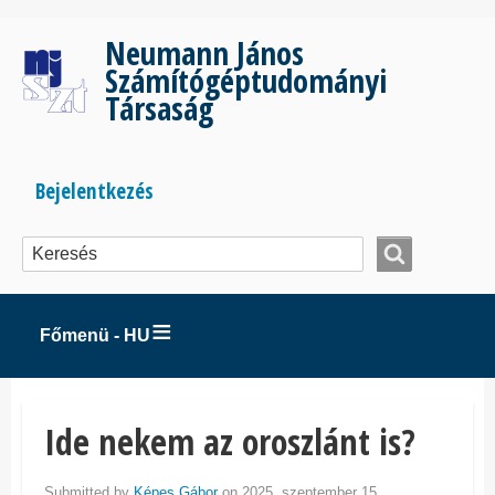
Ugrás
a
Neumann János
tartalomra
Számítógéptudományi
Társaság
Bejelentkezés
Bejelentkezés
menüje
Főmenü - HU
Ide nekem az oroszlánt is?
Submitted by
Képes Gábor
on 2025. szeptember 15..