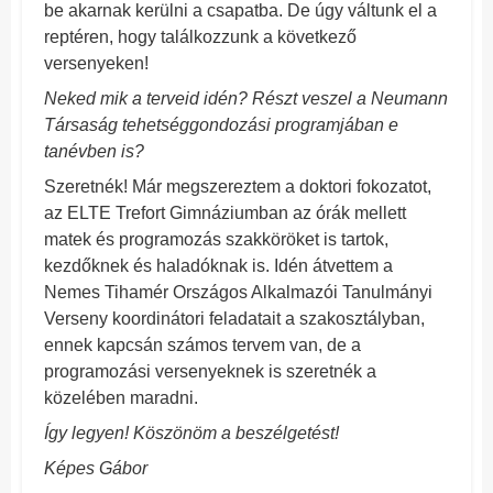
be akarnak kerülni a csapatba. De úgy váltunk el a
reptéren, hogy találkozzunk a következő
versenyeken!
Neked mik a terveid idén? Részt veszel a Neumann
Társaság tehetséggondozási programjában e
tanévben is?
Szeretnék! Már megszereztem a doktori fokozatot,
az ELTE Trefort Gimnáziumban az órák mellett
matek és programozás szakköröket is tartok,
kezdőknek és haladóknak is. Idén átvettem a
Nemes Tihamér Országos Alkalmazói Tanulmányi
Verseny koordinátori feladatait a szakosztályban,
ennek kapcsán számos tervem van, de a
programozási versenyeknek is szeretnék a
közelében maradni.
Így legyen! Köszönöm a beszélgetést!
Képes Gábor