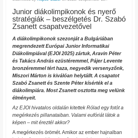
Junior diákolimpikonok és nyerő
stratégiák – beszélgetés Dr. Szabó
Zsanett csapatvezetővel
A diákolimpikonok szezonját a Bulgáriában
megrendezett Európai Junior Informatikai
Diákolimpiával (EJOI 2025) zártuk, Aravin Péter
és Takács András ezüstéremmel, Pájer Levente
bronzéremmel tért haza, negyedik versenyzőnk,
Miszori Márton is kiválóan helytállt. A csapatot
Szabó Zsanett és Szente Péter kísérték el a
diákolimpiára. Most Zsanett osztotta meg velünk
élményeit.
Az EJOI hivatalos oldalán kitettek Rólad egy fotót a
megérkezés pillanataiban. Valami eufóriát látok a
képen – mit éreztél akkor?
A megérkezés örömét. Amikor az ember hajnalban