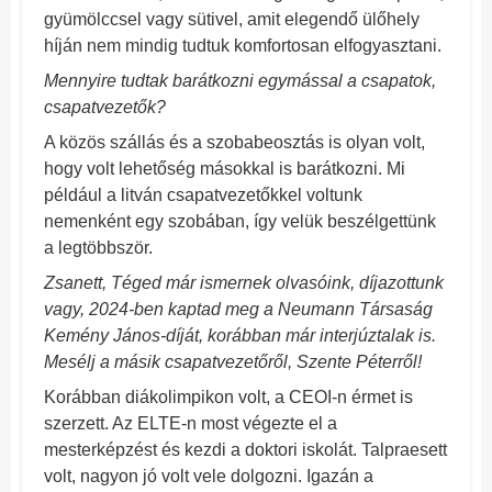
gyümölccsel vagy sütivel, amit elegendő ülőhely
híján nem mindig tudtuk komfortosan elfogyasztani.
Mennyire tudtak barátkozni egymással a csapatok,
csapatvezetők?
A közös szállás és a szobabeosztás is olyan volt,
hogy volt lehetőség másokkal is barátkozni. Mi
például a litván csapatvezetőkkel voltunk
nemenként egy szobában, így velük beszélgettünk
a legtöbbször.
Zsanett, Téged már ismernek olvasóink, díjazottunk
vagy, 2024-ben kaptad meg a Neumann Társaság
Kemény János-díját, korábban már interjúztalak is.
Mesélj a másik csapatvezetőről, Szente Péterről!
Korábban diákolimpikon volt, a CEOI-n érmet is
szerzett. Az ELTE-n most végezte el a
mesterképzést és kezdi a doktori iskolát. Talpraesett
volt, nagyon jó volt vele dolgozni. Igazán a