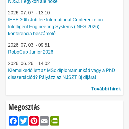
NJSZT egykori alelnöke
2026. 07. 07. - 13:10
IEEE 30th Jubilee International Conference on
Intelligent Engineering Systems (INES 2026)
konferencia beszámoló
2026. 07. 03. - 09:51
RoboCup Junior 2026
2026. 06. 26. - 14:02
Kiemelkedő lett az MSc diplomamunkád vagy a PhD
disszertációd? Pályázz az NJSZT új díjára!
További hírek
Megosztás
Facebook
Twitter
Pinterest
Email
PrintFriendly