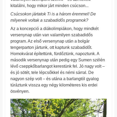
kitalálni, hogy mikor járt minden csúcson...
Csúcsokon jártatok Ti is a három éremmel! De
milyenek voltak a szabadidős programok?
Az a koncepció a diákolimpiákon, hogy mindkét
versenynap után van valamilyen szabadidős
program. Az első versenynap után a bolgár
tengerparton jártunk, ott kaptunk szabadidőt.
Homokvárat építettünk, fürdőztünk, napoztunk. A
második versenynap után pedig egy Sumen szélén
lévő cseppkőbarlangot kerestünk fel. Jó nagy volt –
és jó sötét, tele lépcsőkkel és némi sárral. De
nagyon szép volt – és utána a barlangtól gyalog
túráztunk vissza egy négy kilométeres kis erdei
ösvényen.