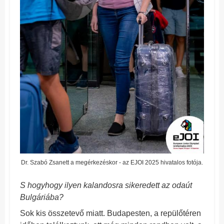
Dr. Szabó Zsanett a megérkezéskor - az EJOI 2025 hivatalos fotója.
S hogyhogy ilyen kalandosra sikeredett az odaút
Bulgáriába?
Sok kis összetevő miatt. Budapesten, a repülőtéren