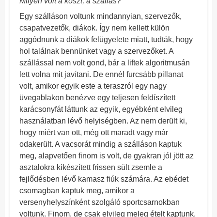
Milyen volt a koszt, a szállás?
Egy szálláson voltunk mindannyian, szervezők,
csapatvezetők, diákok. Így nem kellett külön
aggódnunk a diákok felügyelete miatt, tudták, hogy
hol találnak bennünket vagy a szervezőket. A
szállással nem volt gond, bár a liftek algoritmusán
lett volna mit javítani. De ennél furcsább pillanat
volt, amikor egyik este a teraszról egy nagy
üvegablakon benézve egy teljesen feldíszített
karácsonyfát láttunk az egyik, egyébként elvileg
használatban lévő helyiségben. Az nem derült ki,
hogy miért van ott, még ott maradt vagy már
odakerült. A vacsorát mindig a szálláson kaptuk
meg, alapvetően finom is volt, de gyakran jól jött az
asztalokra kikészített frissen sült zsemle a
fejlődésben lévő kamasz fiúk számára. Az ebédet
csomagban kaptuk meg, amikor a
versenyhelyszínként szolgáló sportcsarnokban
voltunk. Finom, de csak elvileg meleg ételt kaptunk,