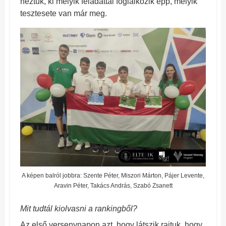
néztük, ki melyik feladattal foglalkozik épp, melyik
tesztesete van már meg.
A képen balról jobbra: Szente Péter, Miszori Márton, Pájer Levente,
Aravin Péter, Takács András, Szabó Zsanett
Mit tudtál kiolvasni a rankingből?
Az első versenynapon azt, hogy látszik rajtuk, hogy