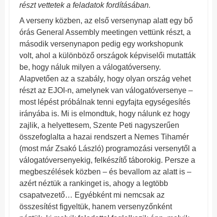
részt vettetek a feladatok fordításában.
A verseny közben, az első versenynap alatt egy bő
órás General Assembly meetingen vettünk részt, a
második versenynapon pedig egy workshopunk
volt, ahol a különböző országok képviselői mutatták
be, hogy náluk milyen a válogatóverseny.
Alapvetően az a szabály, hogy olyan ország vehet
részt az EJOI-n, amelynek van válogatóversenye –
most lépést próbálnak tenni egyfajta egységesítés
irányába is. Mi is elmondtuk, hogy nálunk ez hogy
zajlik, a helyettesem, Szente Peti nagyszerűen
összefoglalta a hazai rendszert a Nemes Tihamér
(most már Zsakó László) programozási versenytől a
válogatóversenyekig, felkészítő táborokig. Persze a
megbeszélések közben – és bevallom az alatt is –
azért néztük a rankinget is, ahogy a legtöbb
csapatvezető… Egyébként mi nemcsak az
összesítést figyeltük, hanem versenyzőnként