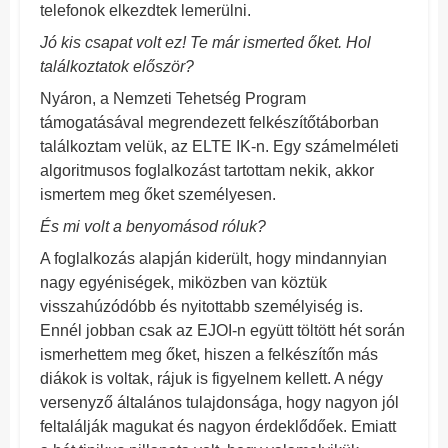
telefonok elkezdtek lemerülni.
Jó kis csapat volt ez! Te már ismerted őket. Hol
találkoztatok először?
Nyáron, a Nemzeti Tehetség Program
támogatásával megrendezett felkészítőtáborban
találkoztam velük, az ELTE IK-n. Egy számelméleti
algoritmusos foglalkozást tartottam nekik, akkor
ismertem meg őket személyesen.
És mi volt a benyomásod róluk?
A foglalkozás alapján kiderült, hogy mindannyian
nagy egyéniségek, miközben van köztük
visszahúzódóbb és nyitottabb személyiség is.
Ennél jobban csak az EJOI-n együtt töltött hét során
ismerhettem meg őket, hiszen a felkészítőn más
diákok is voltak, rájuk is figyelnem kellett. A négy
versenyző általános tulajdonsága, hogy nagyon jól
feltalálják magukat és nagyon érdeklődőek. Emiatt