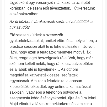
Egyébként egy versenyző már kiszúrta az illetőt
korábban, de szem elől tévesztettük. Tűt kerestünk
a szénakazalban.
Az út közbeni várakozások során mivel töltötték a
fiúk az időt?
Előzetesen küldtek a szervezők
gyakorlófeladatokat, amiket előre és a helyszínen, a
practice session alatt le is lehetett tesztelni. Jó volt
látni, hogy ezek a feladatok mennyire motiválják
őket, rengeteget beszélgettek róla. Volt, hogy már
szólnom kellett nekik, hogy ránk, csapatvezetőkre
és a lábuk elé is figyeljenek… Az otthoni
megoldásaikat vetették össze, segítettek
egymásnak. Amikor a feladatokat alaposan
kibeszélték, elkezdtek egy online alkalmazással
sakkozni, vagy épp a telefonon pötyögve a
szegmensfa kódolását gyakorolni, újra és újra leírni.
Majd elindult a lázas konnektorkeresés, amikor a