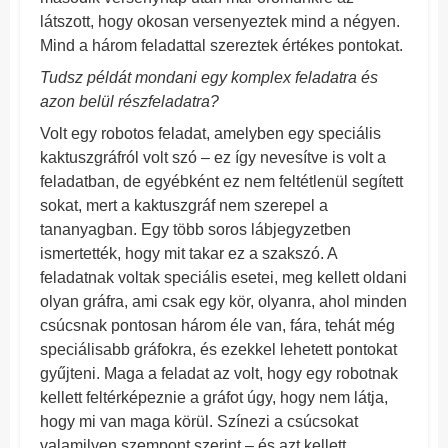
látszott, hogy okosan versenyeztek mind a négyen.
Mind a három feladattal szereztek értékes pontokat.
Tudsz példát mondani egy komplex feladatra és
azon belül részfeladatra?
Volt egy robotos feladat, amelyben egy speciális
kaktuszgráfról volt szó – ez így nevesítve is volt a
feladatban, de egyébként ez nem feltétlenül segített
sokat, mert a kaktuszgráf nem szerepel a
tananyagban. Egy több soros lábjegyzetben
ismertették, hogy mit takar ez a szakszó. A
feladatnak voltak speciális esetei, meg kellett oldani
olyan gráfra, ami csak egy kör, olyanra, ahol minden
csúcsnak pontosan három éle van, fára, tehát még
speciálisabb gráfokra, és ezekkel lehetett pontokat
gyűjteni. Maga a feladat az volt, hogy egy robotnak
kellett feltérképeznie a gráfot úgy, hogy nem látja,
hogy mi van maga körül. Színezi a csúcsokat
valamilyen szempont szerint – és azt kellett