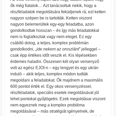
ők még fiatalok… Azt tanácsoltuk nekik, hogy a
részfeladatok megoldására feküdjenek rá, ezt ketten
nagyon szépen be is tartották. Ketten viszont
nagyon belemerültek egy-egy feladatba, azon
gondolkodtak hosszan – és így más feladatokkal
nem is foglalkoztak vagy nem eleget. Ez egy
csábító dolog, a teljes, komplex problémán
gondolkodni, „
ide nekem az oroszlánt
” jelleggel –
csak épp értékes időt veszik el. Kis lépésekben
érdemes haladni. Összesen két olyan versenyző
volt az egész EJOI-n – egy lengyel és egy ukrán
induló – akik teljes, komplex módon tudták
megoldani a feladatokat. Ők majdnem a maximális
600 pontot érték el. Egy okos versenyzéssel,
részfeladatok, speciális esetek megoldásával jól
lehet pontokat gyűjtögetni. Ezek megoldásai viszont
nem egyeznek meg a komplex probléma
megoldásával – más stratégiát igényelnek, de