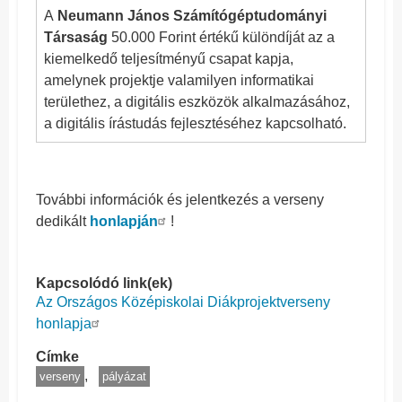
A
Neumann János Számítógéptudományi
Társaság
50.000 Forint értékű különdíját az a
kiemelkedő teljesítményű csapat kapja,
amelynek projektje valamilyen informatikai
területhez, a digitális eszközök alkalmazásához,
a digitális írástudás fejlesztéséhez kapcsolható.
További információk és jelentkezés a verseny
dedikált
honlapján
!
Kapcsolódó link(ek)
Az Országos Középiskolai Diákprojektverseny
honlapja
Címke
verseny
pályázat