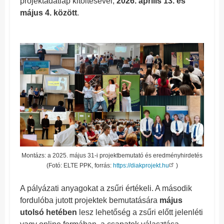
projektadatlap kitöltésével,
2026. április 13. és
május 4. között
.
Montázs: a 2025. május 31-i projektbemutató és eredményhirdetés
(Fotó: ELTE PPK, forrás:
https://diakprojekt.hu
)
A pályázati anyagokat a zsűri értékeli. A második
fordulóba jutott projektek bemutatására
május
utolsó hetében
lesz lehetőség a zsűri előtt jelenléti