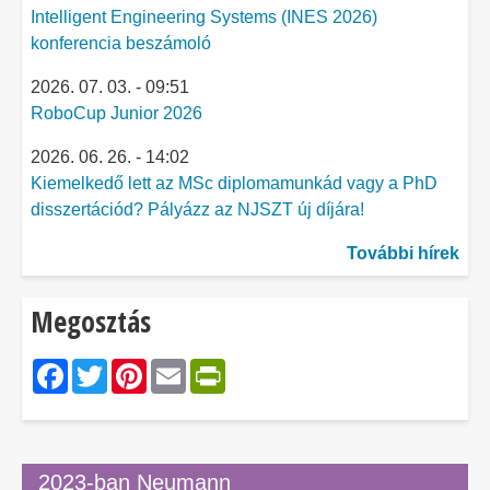
Intelligent Engineering Systems (INES 2026)
konferencia beszámoló
2026. 07. 03. - 09:51
RoboCup Junior 2026
2026. 06. 26. - 14:02
Kiemelkedő lett az MSc diplomamunkád vagy a PhD
disszertációd? Pályázz az NJSZT új díjára!
További hírek
Megosztás
Facebook
Twitter
Pinterest
Email
PrintFriendly
2023-ban Neumann