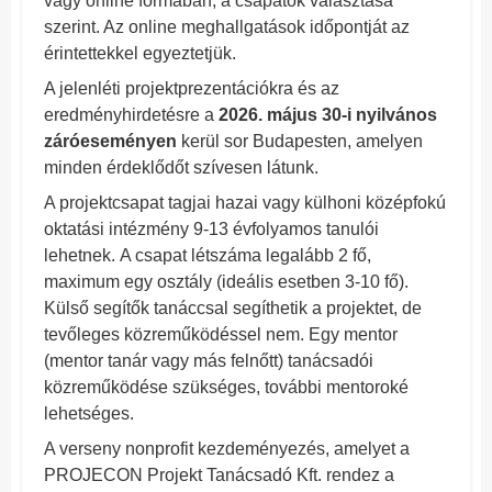
vagy online formában, a csapatok választása
szerint. Az online meghallgatások időpontját az
érintettekkel egyeztetjük.
A jelenléti projektprezentációkra és az
eredményhirdetésre a
2026. május 30-i nyilvános
záróeseményen
kerül sor Budapesten, amelyen
minden érdeklődőt szívesen látunk.
A projektcsapat tagjai hazai vagy külhoni középfokú
oktatási intézmény 9-13 évfolyamos tanulói
lehetnek. A csapat létszáma legalább 2 fő,
maximum egy osztály (ideális esetben 3-10 fő).
Külső segítők tanáccsal segíthetik a projektet, de
tevőleges közreműködéssel nem. Egy mentor
(mentor tanár vagy más felnőtt) tanácsadói
közreműködése szükséges, további mentoroké
lehetséges.
A verseny nonprofit kezdeményezés, amelyet a
PROJECON Projekt Tanácsadó Kft. rendez a