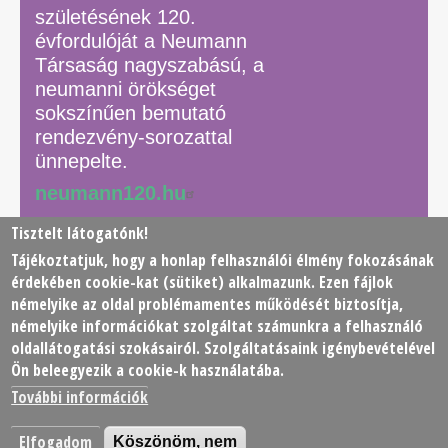
születésének 120.
évfordulóját a Neumann
Társaság nagyszabású, a
neumanni örökséget
sokszínűen bemutató
rendezvény-sorozattal
ünnepelte.
neumann120.hu
Tisztelt látogatónk!
Tájékoztatjuk, hogy a honlap felhasználói élmény fokozásának
© 2026 Neumann János Számítógéptudományi Társaság
érdekében
cookie
-kat (sütiket) alkalmazunk. Ezen fájlok
(NJSZT)
némelyike az oldal problémamentes működését biztosítja,
némelyike információkat szolgáltat számunkra a felhasználó
Footer
oldallátogatási szokásairól. Szolgáltatásaink igénybevételével
Adatkezelési tájékoztató
Impresszum
Kapcsolat
Ön beleegyezik a cookie-k használatába.
menu
További információk
Elfogadom
Köszönöm, nem