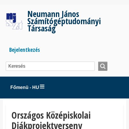
Ugrás
a
Neumann János
tartalomra
Számítógéptudományi
Társaság
Bejelentkezés
Bejelentkezés
menüje
Főmenü - HU
Országos Középiskolai
Diákprojektverseny