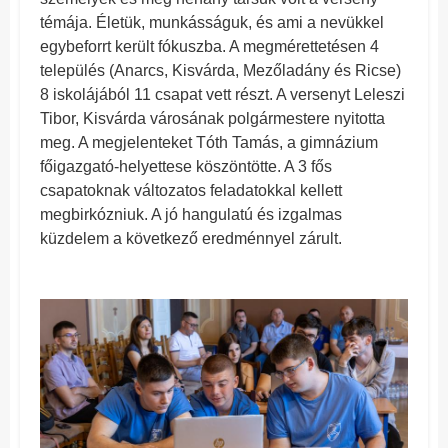
témája. Életük, munkásságuk, és ami a nevükkel
egybeforrt került fókuszba. A megmérettetésen 4
település (Anarcs, Kisvárda, Mezőladány és Ricse)
8 iskolájából 11 csapat vett részt. A versenyt Leleszi
Tibor, Kisvárda városának polgármestere nyitotta
meg. A megjelenteket Tóth Tamás, a gimnázium
főigazgató-helyettese köszöntötte. A 3 fős
csapatoknak változatos feladatokkal kellett
megbirkózniuk. A jó hangulatú és izgalmas
küzdelem a következő eredménnyel zárult.