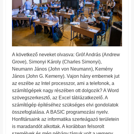
A következő neveket olvasva: Gróf András (Andrew
Grove), Simonyi Károly (Charles Simonyi),
Neumann János (John von Neumann), Kemény
János (John G. Kemeny). Vajon hány embernek jut
az eszébe az Intel processzor, ami a telefonok, a
számítógépek nagy részében ott dolgozik? A Word
szövegszerkesztő, az Excel táblázatkezelő. A
számítógép építéséhez szükséges elvi gondolatok
összefoglalása. A BASIC programozási nyelv.
Honfitársaink az informatika szerteágazó területein
is maradandót alkottak. A korábban felsorolt
személyek és még néhány társuk volt a verseny