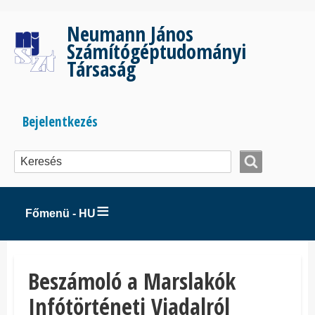
Ugrás
a
Neumann János
tartalomra
Számítógéptudományi
Társaság
Bejelentkezés
Bejelentkezés
menüje
Főmenü - HU
Beszámoló a Marslakók
Infótörténeti Viadalról