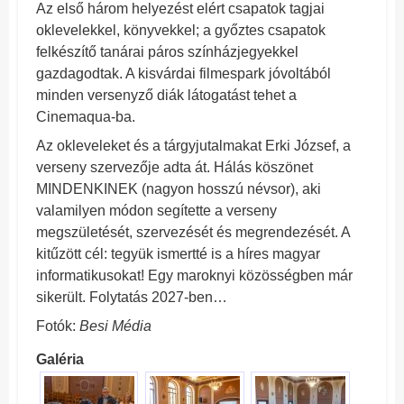
Az első három helyezést elért csapatok tagjai
oklevelekkel, könyvekkel; a győztes csapatok
felkészítő tanárai páros színházjegyekkel
gazdagodtak. A kisvárdai filmespark jóvoltából
minden versenyző diák látogatást tehet a
Cinemaqua-ba.
Az okleveleket és a tárgyjutalmakat Erki József, a
verseny szervezője adta át. Hálás köszönet
MINDENKINEK (nagyon hosszú névsor), aki
valamilyen módon segítette a verseny
megszületését, szervezését és megrendezését. A
kitűzött cél: tegyük ismertté is a híres magyar
informatikusokat! Egy maroknyi közösségben már
sikerült. Folytatás 2027-ben…
Fotók:
Besi Média
Galéria