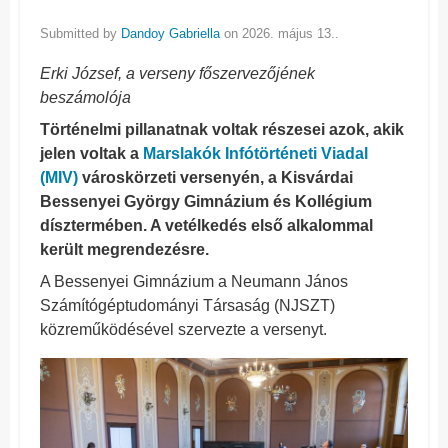
Submitted by
Dandoy Gabriella
on 2026. május 13..
Erki József, a verseny főszervezőjének
beszámolója
Történelmi pillanatnak voltak részesei azok, akik
jelen voltak a
Marslakók Infótörténeti Viadal
(MIV)
városkörzeti versenyén, a Kisvárdai
Bessenyei György Gimnázium és Kollégium
dísztermében. A vetélkedés első alkalommal
került megrendezésre.
A Bessenyei Gimnázium a Neumann János
Számítógéptudományi Társaság (NJSZT)
közreműködésével szervezte a versenyt.