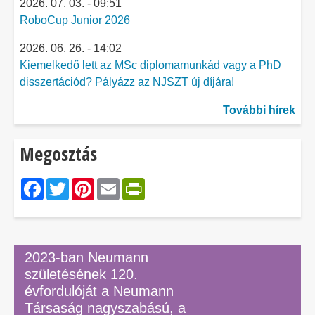
2026. 07. 03. - 09:51
RoboCup Junior 2026
2026. 06. 26. - 14:02
Kiemelkedő lett az MSc diplomamunkád vagy a PhD
disszertációd? Pályázz az NJSZT új díjára!
További hírek
Megosztás
Facebook
Twitter
Pinterest
Email
PrintFriendly
2023-ban Neumann
születésének 120.
évfordulóját a Neumann
Társaság nagyszabású, a