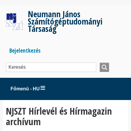
Ugrás
a
Neumann János
tartalomra
Számítógéptudományi
Társaság
Bejelentkezés
Bejelentkezés
menüje
Főmenü - HU
NJSZT Hírlevél és Hírmagazin
archívum