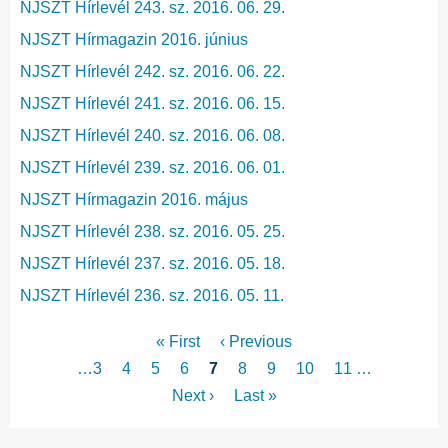
NJSZT Hírlevél 243. sz. 2016. 06. 29.
NJSZT Hírmagazin 2016. június
NJSZT Hírlevél 242. sz. 2016. 06. 22.
NJSZT Hírlevél 241. sz. 2016. 06. 15.
NJSZT Hírlevél 240. sz. 2016. 06. 08.
NJSZT Hírlevél 239. sz. 2016. 06. 01.
NJSZT Hírmagazin 2016. május
NJSZT Hírlevél 238. sz. 2016. 05. 25.
NJSZT Hírlevél 237. sz. 2016. 05. 18.
NJSZT Hírlevél 236. sz. 2016. 05. 11.
Oldalszámozás
Első
« First
Előző
‹ Previous
oldal
oldal
Page
…
3
Page
4
Page
5
Page
6
Jelenlegi
7
Page
8
Page
9
Page
10
Page
11
…
oldal
Következő
Next ›
Utolsó
Last »
oldal
oldal