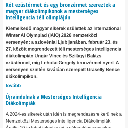
Két ezüstérmet és egy bronzérmet szereztek a
magyar diákolimpikonok a mesterséges
intelligencia téli olimpiáján
Kiemelkedő magyar sikerek születtek az International
Winter AI Olympiad (IAIO) 2026 nemzetközi
versenyén: a szlovéniai Ljubljanában, február 23. és
27. között megrendezett téli mesterséges intelligencia
diákolimpián Ungár Vince és Szilágyi Balázs
ezüstérmet, míg Lehotai Gergely bronzérmet nyert. A
versenyen szintén kiválóan szerepelt Graselly Bence
diákolimpikon.
tovább
Újraindulnak a Mesterséges Intelligencia
Diákolimpiák
A 2024-es sikerek után idén is megrendezésre kerülnek a
Nemzetközi Mesterséges Intelligencia Diákolimpiák.
Április 10-ig lehet jelentkezni a válogatóversenyekre!