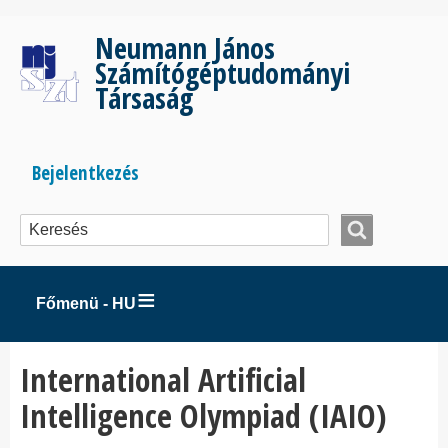
Ugrás
a
Neumann János
tartalomra
Számítógéptudományi
Társaság
Bejelentkezés
Bejelentkezés
menüje
Főmenü - HU
International Artificial
Intelligence Olympiad (IAIO)