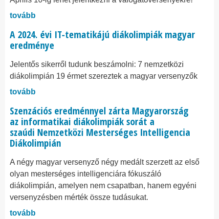
tovább
A 2024. évi IT-tematikájú diákolimpiák magyar
eredménye
Jelentős sikerről tudunk beszámolni: 7 nemzetközi
diákolimpián 19 érmet szereztek a magyar versenyzők
tovább
Szenzációs eredménnyel zárta Magyarország
az informatikai diákolimpiák sorát a
szaúdi Nemzetközi Mesterséges Intelligencia
Diákolimpián
A négy magyar versenyző négy medált szerzett az első
olyan mesterséges intelligenciára fókuszáló
diákolimpián, amelyen nem csapatban, hanem egyéni
versenyzésben mérték össze tudásukat.
tovább