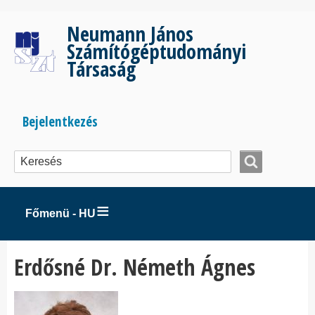
Ugrás
a
Neumann János
tartalomra
Számítógéptudományi
Társaság
Bejelentkezés
Bejelentkezés
menüje
Főmenü - HU
Erdősné Dr. Németh Ágnes