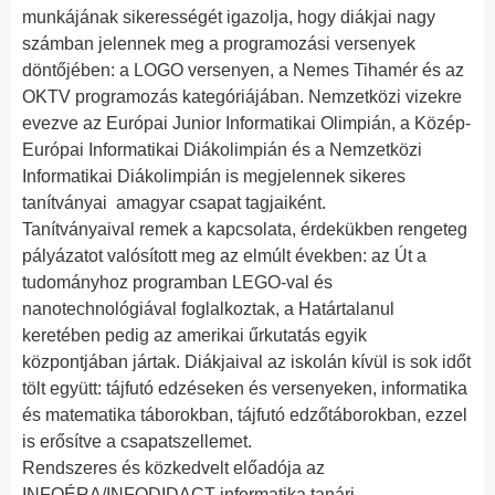
munkájának sikerességét igazolja, hogy diákjai nagy
számban jelennek meg a programozási versenyek
döntőjében: a LOGO versenyen, a Nemes Tihamér és az
OKTV programozás kategóriájában. Nemzetközi vizekre
evezve az Európai Junior Informatikai Olimpián, a Közép-
Európai Informatikai Diákolimpián és a Nemzetközi
Informatikai Diákolimpián is megjelennek sikeres
tanítványai amagyar csapat tagjaiként.
Tanítványaival remek a kapcsolata, érdekükben rengeteg
pályázatot valósított meg az elmúlt években: az Út a
tudományhoz programban LEGO-val és
nanotechnológiával foglalkoztak, a Határtalanul
keretében pedig az amerikai űrkutatás egyik
központjában jártak. Diákjaival az iskolán kívül is sok időt
tölt együtt: tájfutó edzéseken és versenyeken, informatika
és matematika táborokban, tájfutó edzőtáborokban, ezzel
is erősítve a csapatszellemet.
Rendszeres és közkedvelt előadója az
INFOÉRA/INFODIDACT informatika tanári