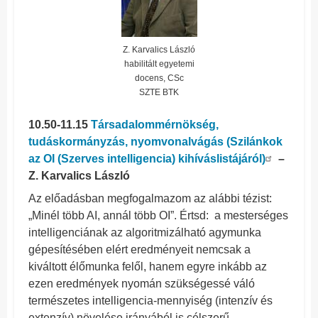
Z. Karvalics László
habilitált egyetemi
docens, CSc
SZTE BTK
10.50-11.15
Társadalommérnökség,
tudáskormányzás, nyomvonalvágás (Szilánkok
az OI (Szerves intelligencia) kihíváslistájáról)
–
Z. Karvalics László
Az előadásban megfogalmazom az alábbi tézist:
„Minél több AI, annál több OI”. Értsd: a mesterséges
intelligenciának az algoritmizálható agymunka
gépesítésében elért eredményeit nemcsak a
kiváltott élőmunka felől, hanem egyre inkább az
ezen eredmények nyomán szükségessé váló
természetes intelligencia-mennyiség (intenzív és
extenzív) növelése irányából is célszerű