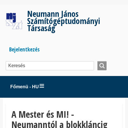
Ugrás
a
Neumann János
tartalomra
Számítógéptudományi
Társaság
Bejelentkezés
Bejelentkezés
menüje
Főmenü - HU
A Mester és MI! -
Neumanntól a blokkláncig