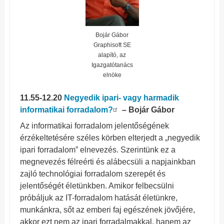
Bojár Gábor
Graphisoft SE
alapító, az
Igazgatótanács
elnöke
11.55-12.20
Negyedik ipari- vagy harmadik
informatikai forradalom?
– Bojár Gábor
Az informatikai forradalom jelentőségének
érzékeltetésére széles körben elterjedt a „negyedik
ipari forradalom” elnevezés. Szerintünk ez a
megnevezés félreérti és alábecsüli a napjainkban
zajló technológiai forradalom szerepét és
jelentőségét életünkben. Amikor felbecsülni
próbáljuk az IT-forradalom hatását életünkre,
munkánkra, sőt az emberi faj egészének jövőjére,
akkor ezt nem az ipari forradalmakkal, hanem az