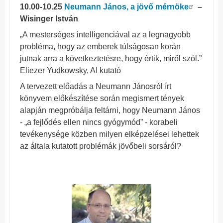
10.00-10.25
Neumann János, a jövő mérnöke
–
Wisinger István
„A mesterséges intelligenciával az a legnagyobb
probléma, hogy az emberek túlságosan korán
jutnak arra a következtetésre, hogy értik, miről szól.”
Eliezer Yudkowsky, AI kutató
A tervezett előadás a Neumann Jánosról írt
könyvem előkészítése során megismert tények
alapján megpróbálja feltárni, hogy Neumann János
- „a fejlődés ellen nincs gyógymód” - korabeli
tevékenysége közben milyen elképzelései lehettek
az általa kutatott problémák jövőbeli sorsáról?