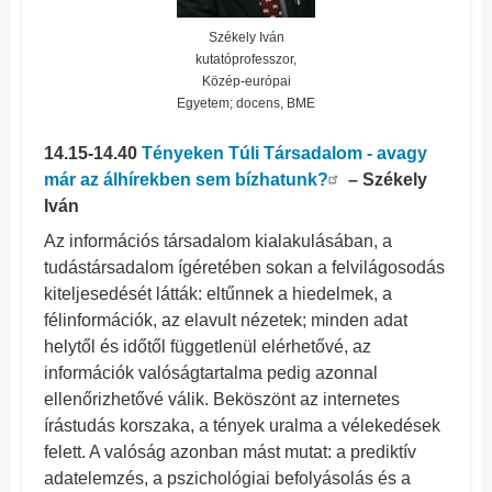
Székely Iván
kutatóprofesszor,
Közép-európai
Egyetem; docens, BME
14.15-14.40
Tényeken Túli Társadalom - avagy
már az álhírekben sem bízhatunk?
– Székely
Iván
Az információs társadalom kialakulásában, a
tudástársadalom ígéretében sokan a felvilágosodás
kiteljesedését látták: eltűnnek a hiedelmek, a
félinformációk, az elavult nézetek; minden adat
helytől és időtől függetlenül elérhetővé, az
információk valóságtartalma pedig azonnal
ellenőrizhetővé válik. Beköszönt az internetes
írástudás korszaka, a tények uralma a vélekedések
felett. A valóság azonban mást mutat: a prediktív
adatelemzés, a pszichológiai befolyásolás és a