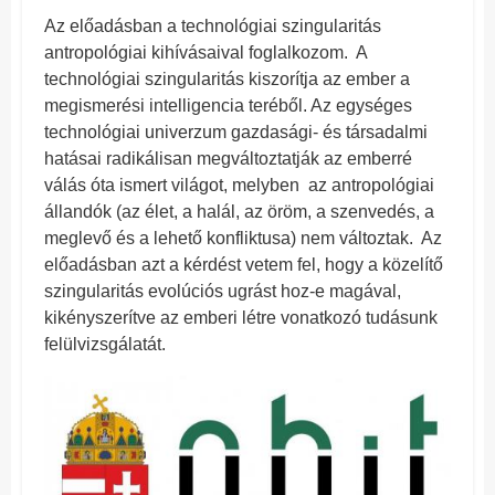
Az előadásban a technológiai szingularitás
antropológiai kihívásaival foglalkozom. A
technológiai szingularitás kiszorítja az ember a
megismerési intelligencia teréből. Az egységes
technológiai univerzum gazdasági- és társadalmi
hatásai radikálisan megváltoztatják az emberré
válás óta ismert világot, melyben az antropológiai
állandók (az élet, a halál, az öröm, a szenvedés, a
meglevő és a lehető konfliktusa) nem változtak. Az
előadásban azt a kérdést vetem fel, hogy a közelítő
szingularitás evolúciós ugrást hoz-e magával,
kikényszerítve az emberi létre vonatkozó tudásunk
felülvizsgálatát.