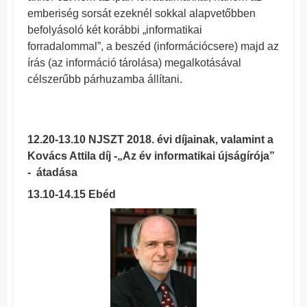
emberiség sorsát ezeknél sokkal alapvetőbben
befolyásoló két korábbi „informatikai
forradalommal”, a beszéd (információcsere) majd az
írás (az információ tárolása) megalkotásával
célszerűbb párhuzamba állítani.
12.20-13.10 NJSZT 2018. évi díjainak, valamint a
Kovács Attila díj -„Az év informatikai újságírója”
- átadása
13.10-14.15 Ebéd