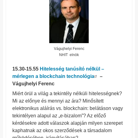
Vágujhelyi Ferenc
NHIT elnök
15.30-15.55
Hitelesség tanúsító nélkül –
mérlegen a blockchain technológia
–
Vágujhelyi Ferenc
Miért örül a világ a tekintély nélküli hitelességnek?
Mi az előnye és mennyi az ára? Minősített
elektronikus aláírás vs. blockchain: belátáson vagy
tekintélyen alapul az „e-bizalom”? Az előző
kérdésekre adott válaszok alapján milyen szerepet
kaphatnak az okos szerződések a társadalom
működésében, irányításában?