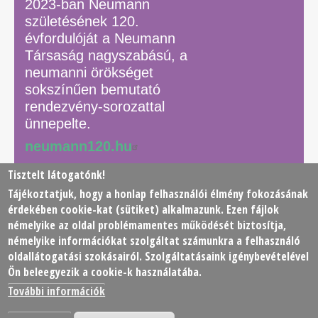
2023-ban Neumann
születésének 120.
évfordulóját a Neumann
Társaság nagyszabású, a
neumanni örökséget
sokszínűen bemutató
rendezvény-sorozattal
ünnepelte.
neumann120.hu
Tisztelt látogatónk!
Tájékoztatjuk, hogy a honlap felhasználói élmény fokozásának
© 2026 Neumann János Számítógéptudományi Társaság
érdekében
cookie
-kat (sütiket) alkalmazunk. Ezen fájlok
(NJSZT)
némelyike az oldal problémamentes működését biztosítja,
némelyike információkat szolgáltat számunkra a felhasználó
Footer
oldallátogatási szokásairól. Szolgáltatásaink igénybevételével
Adatkezelési tájékoztató
Impresszum
Kapcsolat
Ön beleegyezik a cookie-k használatába.
menu
További információk