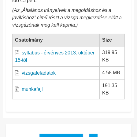
idő 45 perc.
(Az „Általános irányelvek a megoldáshoz és a
javításhoz” című részt a vizsga megkezdése előtt a
vizsgázónak meg kell kapnia.)
Csatolmány
Size
319.95
syllabus - érvényes 2013. október
KB
15-től
4.58 MB
vizsgafeladatok
191.35
munkafajl
KB