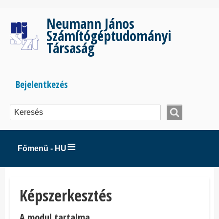
Ugrás
a
Neumann János
tartalomra
Számítógéptudományi
Társaság
Bejelentkezés
Bejelentkezés
menüje
Főmenü - HU
Képszerkesztés
A modul tartalma