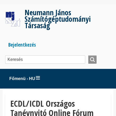
Ugrás
a
Neumann János
tartalomra
Számítógéptudományi
Társaság
Bejelentkezés
Bejelentkezés
menüje
Főmenü - HU
ECDL/ICDL Országos
Tanévnyitó Online Fórum