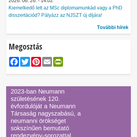
2026. 06. 26. - 14:02
Kiemelkedő lett az MSc diplomamunkád vagy a PhD
disszertációd? Pályázz az NJSZT új díjára!
További hírek
Megosztás
Facebook
Twitter
Pinterest
Email
PrintFriendly
2023-ban Neumann
születésének 120.
évfordulóját a Neumann
Társaság nagyszabású, a
neumanni örökséget
sokszínűen bemutató
rendezvény-sorozattal