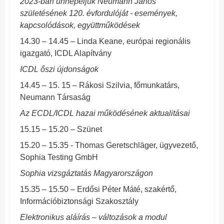
2023-ban ünnepeljük Neumann János
születésének 120. évfordulóját - események,
kapcsolódások, együttműködések
14.30 – 14.45 – Linda Keane, európai regionális
igazgató, ICDL Alapítvány
ICDL őszi újdonságok
14.45 – 15. 15 – Rákosi Szilvia, főmunkatárs,
Neumann Társaság
Az ECDL/ICDL hazai működésének aktualitásai
15.15 – 15.20 – Szünet
15.20
– 15.35 - Thomas Geretschläger, ügyvezető,
Sophia Testing GmbH
Sophia vizsgáztatás Magyarországon
15.35 – 15.50 – Erdősi Péter Máté, szakértő,
Információbiztonsági Szakosztály
Elektronikus aláírás – változások a modul