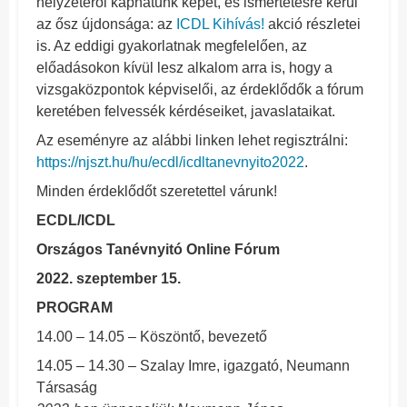
helyzetéről kaphatunk képet, és ismertetésre kerül
az ősz újdonsága: az
ICDL Kihívás!
akció részletei
is. Az eddigi gyakorlatnak megfelelően, az
előadásokon kívül lesz alkalom arra is, hogy a
vizsgaközpontok képviselői, az érdeklődők a fórum
keretében felvessék kérdéseiket, javaslataikat.
Az eseményre az alábbi linken lehet regisztrálni:
https://njszt.hu/hu/ecdl/icdltanevnyito2022
.
Minden érdeklődőt szeretettel várunk!
ECDL/ICDL
Országos Tanévnyitó Online Fórum
2022. szeptember 15.
PROGRAM
14.00 – 14.05 – Köszöntő, bevezető
14.05 – 14.30 – Szalay Imre, igazgató, Neumann
Társaság