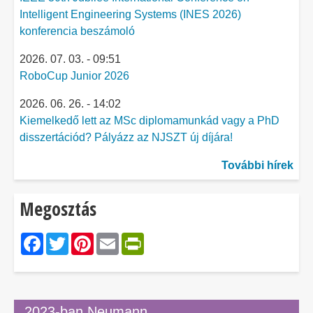
Intelligent Engineering Systems (INES 2026)
konferencia beszámoló
2026. 07. 03. - 09:51
RoboCup Junior 2026
2026. 06. 26. - 14:02
Kiemelkedő lett az MSc diplomamunkád vagy a PhD
disszertációd? Pályázz az NJSZT új díjára!
További hírek
Megosztás
Facebook
Twitter
Pinterest
Email
PrintFriendly
2023-ban Neumann