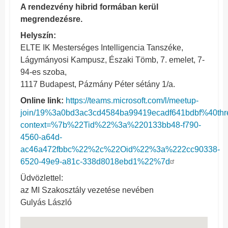
A rendezvény hibrid formában kerül
megrendezésre.
Helyszín:
ELTE IK Mesterséges Intelligencia Tanszéke,
Lágymányosi Kampusz, Északi Tömb, 7. emelet, 7-
94-es szoba,
1117 Budapest, Pázmány Péter sétány 1/a.
Online link:
https://teams.microsoft.com/l/meetup-
join/19%3a0bd3ac3cd4584ba99419ecadf641bdbf%40thr
context=%7b%22Tid%22%3a%220133bb48-f790-
4560-a64d-
ac46a472fbbc%22%2c%22Oid%22%3a%222cc90338-
6520-49e9-a81c-338d8018ebd1%22%7d
Üdvözlettel:
az MI Szakosztály vezetése nevében
Gulyás László