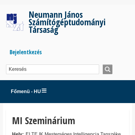
Ugrás
a
Neumann János
tartalomra
Számítógéptudományi
Társaság
Bejelentkezés
Bejelentkezés
menüje
Főmenü - HU
MI Szeminárium
Hely
ELTE IK Mesterséges Intelligencia Tanszéke