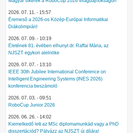
Magyar sikerek a RoboCup 2026 világbajnokságon
2026. 07. 11. - 15:57
Éremeső a 2026-os Közép-Európai Informatikai
Diákolimpián!
2026. 07. 09. - 10:19
Életének 81. évében elhunyt dr. Raffai Mária, az
NJSZT egykori alelnöke
2026. 07. 07. - 13:10
IEEE 30th Jubilee International Conference on
Intelligent Engineering Systems (INES 2026)
konferencia beszámoló
2026. 07. 03. - 09:51
RoboCup Junior 2026
2026. 06. 26. - 14:02
Kiemelkedő lett az MSc diplomamunkád vagy a PhD
disszertációd? Pályázz az NJSZT új díjára!