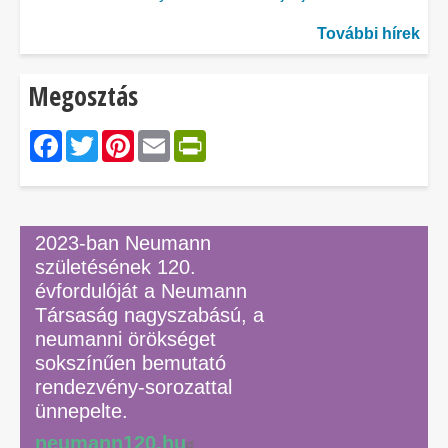
További hírek
Megosztás
Facebook
Twitter
Pinterest
Email
PrintFriendly
2023-ban Neumann
születésének 120.
évfordulóját a Neumann
Társaság nagyszabású, a
neumanni örökséget
sokszínűen bemutató
rendezvény-sorozattal
ünnepelte.
neumann120.hu