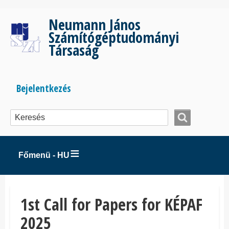
Ugrás
a
Neumann János
tartalomra
Számítógéptudományi
Társaság
Bejelentkezés
Bejelentkezés
menüje
Főmenü - HU
1st Call for Papers for KÉPAF
2025