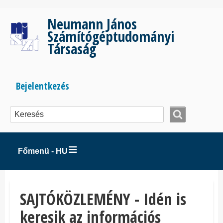
Ugrás
a
Neumann János
tartalomra
Számítógéptudományi
Társaság
Bejelentkezés
Bejelentkezés
menüje
Főmenü - HU
SAJTÓKÖZLEMÉNY - Idén is
keresik az információs