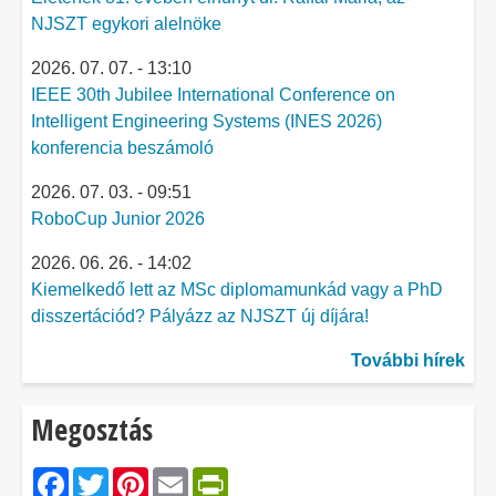
NJSZT egykori alelnöke
2026. 07. 07. - 13:10
IEEE 30th Jubilee International Conference on
Intelligent Engineering Systems (INES 2026)
konferencia beszámoló
2026. 07. 03. - 09:51
RoboCup Junior 2026
2026. 06. 26. - 14:02
Kiemelkedő lett az MSc diplomamunkád vagy a PhD
disszertációd? Pályázz az NJSZT új díjára!
További hírek
Megosztás
Facebook
Twitter
Pinterest
Email
PrintFriendly