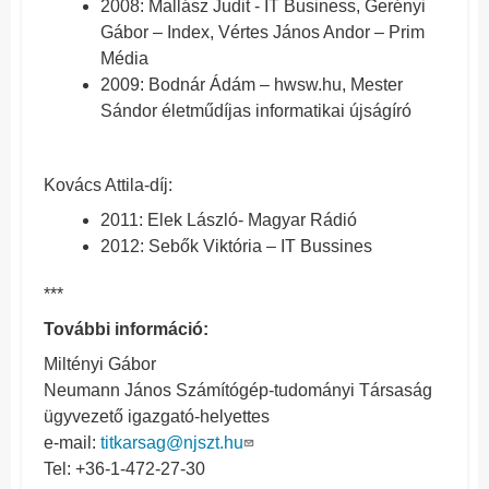
2008: Mallász Judit - IT Business, Gerényi
Gábor – Index, Vértes János Andor – Prim
Média
2009: Bodnár Ádám – hwsw.hu, Mester
Sándor életműdíjas informatikai újságíró
Kovács Attila-díj:
2011: Elek László- Magyar Rádió
2012: Sebők Viktória – IT Bussines
***
További információ:
Miltényi Gábor
Neumann János Számítógép-tudományi Társaság
ügyvezető igazgató-helyettes
e-mail:
titkarsag@njszt.hu
Tel: +36-1-472-27-30