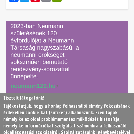
2023-ban Neumann
születésének 120.
évfordulóját a Neumann
Társaság nagyszabású, a
neumanni örökséget
sokszínűen bemutató
rendezvény-sorozattal
ünnepelte.
neumann120.hu
Tisztelt látogatónk!
Tájékoztatjuk, hogy a honlap felhasználói élmény fokozásának
© 2026 Neumann János Számítógéptudományi Társaság
érdekében
cookie
-kat (sütiket) alkalmazunk. Ezen fájlok
(NJSZT)
némelyike az oldal problémamentes működését biztosítja,
némelyike információkat szolgáltat számunkra a felhasználó
Footer
oldallátogatási szokásairól. Szolgáltatásaink igénybevételével
Adatkezelési tájékoztató
Impresszum
Kapcsolat