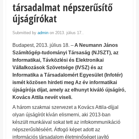
társadalmat népszerűsítő
újságírókat
Submitted by
admin
on 2013. július 17..
Budapest, 2013. július 18. –
A Neumann János
Számítógép-tudományi Társaság (NJSZT), az
Informatikai, Távközlési és Elektronikai
Vállalkozások Szövetsége (IVSZ) és az
Informatika a Társadalomért Egyesület (Infotér)
ismét közösen hirdeti meg Az év informatikai
újságírója díjat, amely az elhunyt kiváló újságíró,
Kovács Attila nevét viseli.
A három szakmai szervezet a Kovács Attila-díjjal
olyan újságírót kíván elismerni, aki 2013-ban
készült munkáival sokat tett az infokommunikáció
népszerűsítéséért. Átfogó képet adott az
információs társadalom életminőséget javító