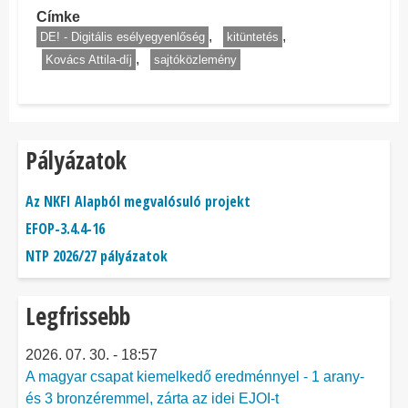
Címke
DE! - Digitális esélyegyenlőség
kitüntetés
Kovács Attila-díj
sajtóközlemény
Pályázatok
Az NKFI Alapból megvalósuló projekt
EFOP-3.4.4-16
NTP 2026/27 pályázatok
Legfrissebb
2026. 07. 30. - 18:57
A magyar csapat kiemelkedő eredménnyel - 1 arany-
és 3 bronzéremmel, zárta az idei EJOI-t