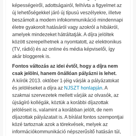
képességeiről, adottságairól, felhívta a figyelmet az
új lehetőségekkel járó új típusú veszélyekre, illetve
beszámolt a modern infokommunikáció mindennapi
életre gyakorolt hatásáról vagy azokról a hibákról,
amelyek mindezeket hátráltatják. A díjra jelöltek
között szerepelhetnek a nyomtatott, az elektronikus
(TV, rádió) és az online és média képviselői, így
akár bloggerek is.
Fontos változás az idei évtől, hogy a díjra nem
csak jelölni, hanem önállóan pályázni is lehet.
A kiírók 2013. október 1-jéig várják a pályázatokat
és jelöléseket a díjra az
NJSZT honlapján
. A
szakmai szervezetek mellett várják az olvasók, az
újságíró kollégák, köztük a korábbi díjazottak
jelöléseit is, valamint a korábban jelölt, de nem
díjazottak pályázatait is. A bírálat fontos szempontjai
közé tartoznak azok a törekvések, melyek az
információkommunikáció népszerűsítő hatásán túl,