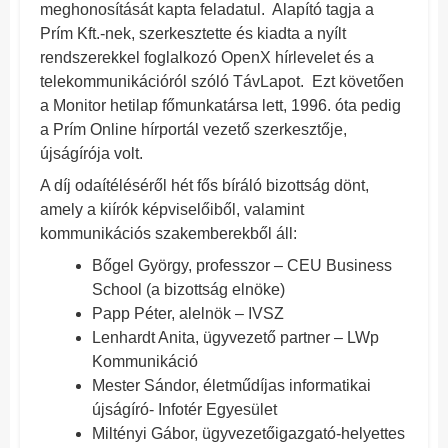
meghonosítását kapta feladatul. Alapító tagja a
Prím Kft.-nek, szerkesztette és kiadta a nyílt
rendszerekkel foglalkozó OpenX hírlevelet és a
telekommunikációról szóló TávLapot. Ezt követően
a Monitor hetilap főmunkatársa lett, 1996. óta pedig
a Prím Online hírportál vezető szerkesztője,
újságírója volt.
A díj odaítéléséről hét fős bíráló bizottság dönt,
amely a kiírók képviselőiből, valamint
kommunikációs szakemberekből áll:
Bőgel György, professzor – CEU Business
School (a bizottság elnöke)
Papp Péter, alelnök – IVSZ
Lenhardt Anita, ügyvezető partner – LWp
Kommunikáció
Mester Sándor, életműdíjas informatikai
újságíró- Infotér Egyesület
Miltényi Gábor, ügyvezetőigazgató-helyettes