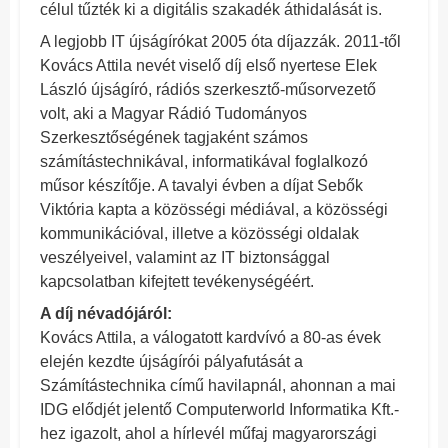
célul tűzték ki a digitális szakadék áthidalását is.
A legjobb IT újságírókat 2005 óta díjazzák. 2011-től
Kovács Attila nevét viselő díj első nyertese Elek
László újságíró, rádiós szerkesztő-műsorvezető
volt, aki a Magyar Rádió Tudományos
Szerkesztőségének tagjaként számos
számítástechnikával, informatikával foglalkozó
műsor készítője. A tavalyi évben a díjat Sebők
Viktória kapta a közösségi médiával, a közösségi
kommunikációval, illetve a közösségi oldalak
veszélyeivel, valamint az IT biztonsággal
kapcsolatban kifejtett tevékenységéért.
A díj névadójáról:
Kovács Attila, a válogatott kardvívó a 80-as évek
elején kezdte újságírói pályafutását a
Számítástechnika című havilapnál, ahonnan a mai
IDG elődjét jelentő Computerworld Informatika Kft.-
hez igazolt, ahol a hírlevél műfaj magyarországi