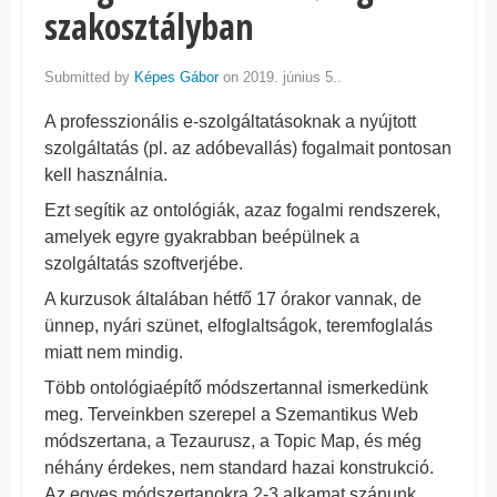
szakosztályban
Submitted by
Képes Gábor
on 2019. június 5..
A professzionális e-szolgáltatásoknak a nyújtott
szolgáltatás (pl. az adóbevallás) fogalmait pontosan
kell használnia.
Ezt segítik az ontológiák, azaz fogalmi rendszerek,
amelyek egyre gyakrabban beépülnek a
szolgáltatás szoftverjébe.
A kurzusok általában hétfő 17 órakor vannak, de
ünnep, nyári szünet, elfoglaltságok, teremfoglalás
miatt nem mindig.
Több ontológiaépítő módszertannal ismerkedünk
meg. Terveinkben szerepel a Szemantikus Web
módszertana, a Tezaurusz, a Topic Map, és még
néhány érdekes, nem standard hazai konstrukció.
Az egyes módszertanokra 2-3 alkamat szánunk.