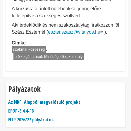
A kurzusra ajánlott notebookkal jönni, előre
föltelepítve a szükséges szoftvert.
Aki érdeklődik és nem szakosztálytag, iratkozzon föl
Szász Eszternél (
eszter.szasz@vitalyos.hu
).
Címke
szakmai közösség
e-Szolgáltatások Minősége Szakosztály
Pályázatok
Az NKFI Alapból megvalósuló projekt
EFOP-3.4.4-16
NTP 2026/27 pályázatok