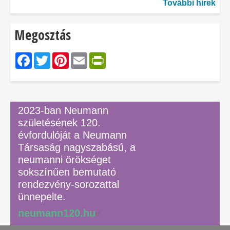
További hírek
Megosztás
Facebook
Twitter
Pinterest
Email
PrintFriendly
2023-ban Neumann
születésének 120.
évfordulóját a Neumann
Társaság nagyszabású, a
neumanni örökséget
sokszínűen bemutató
rendezvény-sorozattal
ünnepelte.
neumann120.hu