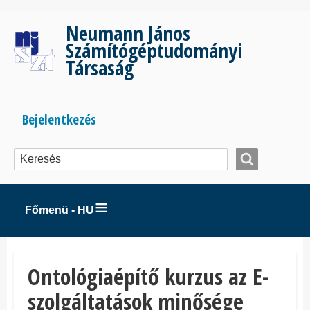
Ugrás
a
Neumann János
tartalomra
Számítógéptudományi
Társaság
Bejelentkezés
Bejelentkezés
menüje
Főmenü - HU
Ontológiaépítő kurzus az E-
szolgáltatások minősége