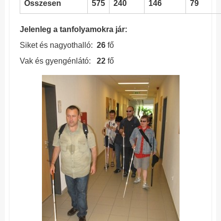
Összesen
575
240
146
79
Jelenleg a tanfolyamokra jár:
Siket és nagyothalló:
26
fő
Vak és gyengénlátó:
22
fő