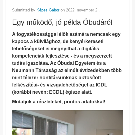
Submitted by
Képes Gábor
on 2022. november 2..
Egy működő, jó példa Óbudáról
A fogyatékossággal élők számára nemcsak egy
kapocs a külvilághoz, de kenyérkereseti
lehetőségeket is megnyithat a digitális
kompetenciák fejlesztése - és a megszerzett
tudás igazolása. Az Óbudai Egyetem és a
Neumann Társaság az elmúlt évtizedekben több
mint félezer honfitársunknak biztosított
felkészítési- és vizsgalehetőséget az ICDL
(korábbi nevén: ECDL) égisze alatt.
Mutatjuk a részleteket, pontos adatokkal!