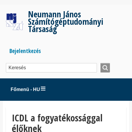
Ugrás
a
Neumann János
tartalomra
Számítógéptudományi
Társaság
Bejelentkezés
Bejelentkezés
menüje
Főmenü - HU
ICDL a fogyatékossággal
élőknek