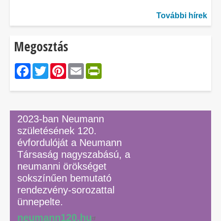
További hírek
Megosztás
Facebook
Twitter
Pinterest
Email
PrintFriendly
2023-ban Neumann
születésének 120.
évfordulóját a Neumann
Társaság nagyszabású, a
neumanni örökséget
sokszínűen bemutató
rendezvény-sorozattal
ünnepelte.
neumann120.hu