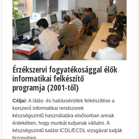
Érzékszervi fogyatékosággal élők
informatikai felkészítő
programja
(2
001-től)
Céljai:
A látás- és hallássérültek felkészítése a
korszerű informatikai rendszerek
készségszintű
használatára elsősorban annak
érdekében, hogy munkát tudjanak vállalni.
A
készségszintű tudást ICDL/ECDL vizsgával tudják
bizonyítani.