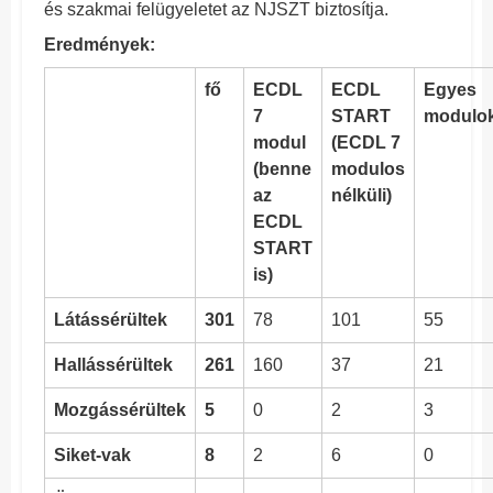
és szakmai felügyeletet
az NJSZT biztosítja.
Eredmények:
fő
ECDL
ECDL
Egyes
7
START
modulo
modul
(ECDL 7
(benne
modulos
az
nélküli)
ECDL
START
is)
Látássérültek
301
78
101
55
Hallássérültek
261
160
37
21
Mozgássérültek
5
0
2
3
Siket-vak
8
2
6
0