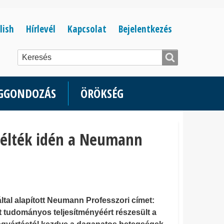
Bejelentkezés
lish
Hírlevél
Kapcsolat
Bejelentkezés
menüje
ÉGGONDOZÁS
ÖRÖKSÉG
ítélték idén a Neumann
tal alapított Neumann Professzori címet:
t tudományos teljesítményéért részesült a