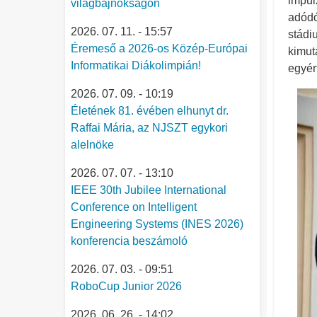
impul
világbajnokságon
adódó
2026. 07. 11. - 15:57
stádi
Éremeső a 2026-os Közép-Európai
kimut
Informatikai Diákolimpián!
egyér
2026. 07. 09. - 10:19
Életének 81. évében elhunyt dr.
Raffai Mária, az NJSZT egykori
alelnöke
2026. 07. 07. - 13:10
IEEE 30th Jubilee International
Conference on Intelligent
Engineering Systems (INES 2026)
konferencia beszámoló
2026. 07. 03. - 09:51
RoboCup Junior 2026
2026. 06. 26. - 14:02