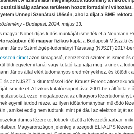
tetésben. A fizikus által megalapozott tudomány a mikroch
osztizálásáig számos területen hozott forradalmi változást. 
etem Ünnepi Szenátusi Ülésén, ahol a díjat a BME rektora
közlemény - Budapest, 2024. május 13.
is magyar Nobel-díjas tudós munkáját ismerték el a Neumann P
tországban élő magyar fizikus
kapta a Budapesti Műszaki é
nn János Számítógép-tudományi Társaság (NJSZT) 2017-ben al
fesszori címet
azon kimagasló, nemzetközi szinten is ismert és e
külföldi egyetemi tanár vagy kutató kaphatja meg, akinek a tud
nn János által elért tudományos eredményekhez, és kötődik 
 és az NJSZT a kitüntetéssel idén Krausz Ferenc attoszekundum
ját ismerte el. A fizikus kutatócsoportjával 2001-ben állította 
mpulzusokat, ezzel megalapozva az ultragyors lézertudományt.
nek egymilliárdod része, az ilyen időtartományban működő lézere
álni, amiket eddig nem tudtunk, mint például az elektron útját a
toszekundumos lézereket többek között a félvezetőiparban, mik
rlatban, Magyarországon jelenleg a szegedi ELI-ALPS lézeres 