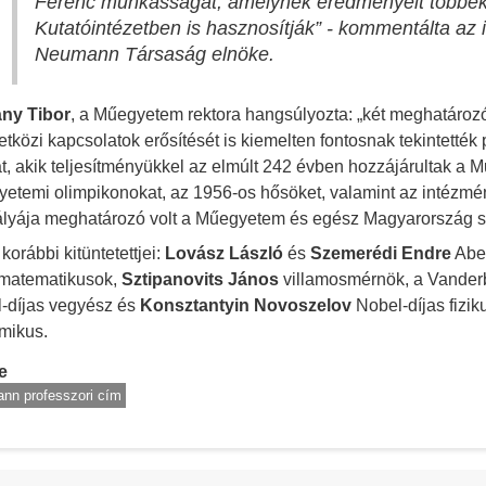
Ferenc munkásságát, amelynek eredményeit többek
Kutatóintézetben is hasznosítják”
- kommentálta az i
Neumann Társaság elnöke.
ny Tibor
, a Műegyetem rektora hangsúlyozta: „két meghatároz
tközi kapcsolatok erősítését is kiemelten fontosnak tekintették
t, akik teljesítményükkel az elmúlt 242 évben hozzájárultak a M
etemi olimpikonokat, az 1956-os hősöket, valamint az intézmén
ályája meghatározó volt a Műegyetem és egész Magyarország 
korábbi kitüntetettjei:
Lovász László
és
Szemerédi Endre
Abel
 matematikusok,
Sztipanovits János
villamosmérnök, a Vanderb
-díjas vegyész és
Konsztantyin Novoszelov
Nobel-díjas fizi
mikus.
e
nn professzori cím