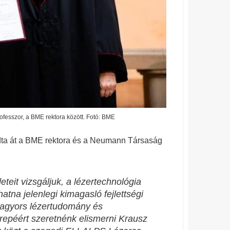
fesszor, a BME rektora között. Fotó: BME
dta át a BME rektora és a Neumann Társaság
eteit vizsgáljuk, a lézertechnológia
atna jelenlegi kimagasló fejlettségi
tragyors lézertudomány és
erepéért szeretnénk elismerni Krausz