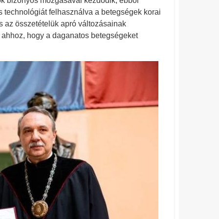
ok bizonyos mozgásával kezdődik, ebből
 technológiát felhasználva a betegségek korai
s az összetételük apró változásainak
-e ahhoz, hogy a daganatos betegségeket