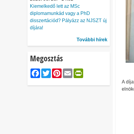
Kiemelkedő lett az MSc
diplomamunkád vagy a PhD
disszertációd? Pályázz az NJSZT új
díjára!
További hírek
Megosztás
Facebook
Twitter
Pinterest
Email
PrintFriendl
A díj
elnök