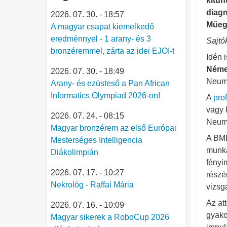
kitün
diagn
2026. 07. 30. - 18:57
Műegy
A magyar csapat kiemelkedő
eredménnyel - 1 arany- és 3
Sajtó
bronzéremmel, zárta az idei EJOI-t
Idén 
Néme
2026. 07. 30. - 18:49
Neuma
Arany- és ezüsteső a Pan African
Informatics Olympiad 2026-on!
A
pro
vagy 
2026. 07. 24. - 08:15
Neuma
Magyar bronzérem az első Európai
A BME
Mesterséges Intelligencia
munká
Diákolimpián
fényi
2026. 07. 17. - 10:27
részé
Nekrológ - Raffai Mária
vizsg
Az at
2026. 07. 16. - 10:09
gyako
Magyar sikerek a RoboCup 2026