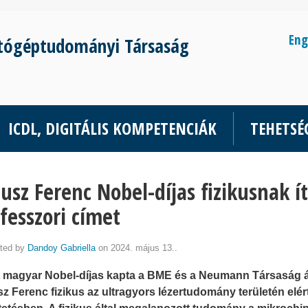
Eng
tógéptudományi Társaság
ICDL, DIGITÁLIS KOMPETENCIÁK
TEHETS
usz Ferenc Nobel-díjas fizikusnak 
fesszori címet
ted by
Dandoy Gabriella
on 2024. május 13..
 magyar Nobel-díjas kapta a BME és a Neumann Társaság ál
z Ferenc fizikus az ultragyors lézertudomány területén elér