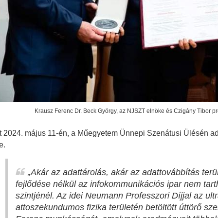
Krausz Ferenc Dr. Beck György, az NJSZT elnöke és Czigány Tibor pro
y
at 2024. május 11-én, a Műegyetem Ünnepi Szenátusi Ülésén a
e.
„
Akár az adattárolás, akár az adattovábbítás terül
fejlődése nélkül az infokommunikációs ipar nem tarth
szintjénél. Az idei Neumann Professzori Díjjal az ul
attoszekundumos fizika területén betöltött úttörő sz