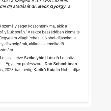
 közt a szegedi ELI-ALPS Lézeres
dei díj átadását
dr. Beck György
, a
ó személyiséget köszöntünk ma, akik a
 pályájuk során.” A rektor beszédében kiemelte
űegyetem világhíréhez: a Nobel-díjasokat, a
y díszpolgárait, akiknek kiemelkedő
számára.
-díjas, illetve
Székelyhidi László
Leibnitz-
ilt Egyetem professzora,
Dan Schechtman
kus, 2023-ban pedig
Karikó Katalin
Nobel-díjas