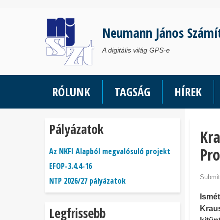
Ugrás
a
Neumann János Számí
tartalomra
A digitális világ GPS-e
RÓLUNK
TAGSÁG
HÍREK
Pályázatok
Kra
Pro
Az NKFI Alapból megvalósuló projekt
EFOP-3.4.4-16
Submit
NTP 2026/27 pályázatok
Ismét
Legfrissebb
Kraus