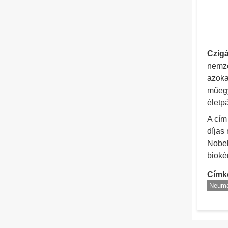
Czigá
nemze
azoka
műegy
életp
A cím 
díjas
Nobel
bioké
Címk
Neuma