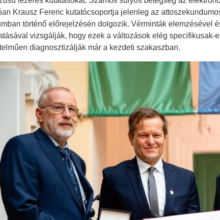
zusú lézeres kutatásokat. Számos súlyos betegség az elektron
an Krausz Ferenc kutatócsoportja jelenleg az attoszekundumos
umban történő előrejelzésén dolgozik. Vérminták elemzésével é
atásával vizsgálják, hogy ezek a változások elég specifikusak
telműen diagnosztizálják már a kezdeti szakaszban.