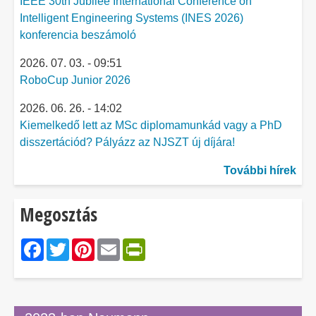
IEEE 30th Jubilee International Conference on
Intelligent Engineering Systems (INES 2026)
konferencia beszámoló
2026. 07. 03. - 09:51
RoboCup Junior 2026
2026. 06. 26. - 14:02
Kiemelkedő lett az MSc diplomamunkád vagy a PhD
disszertációd? Pályázz az NJSZT új díjára!
További hírek
Megosztás
Facebook
Twitter
Pinterest
Email
PrintFriendly