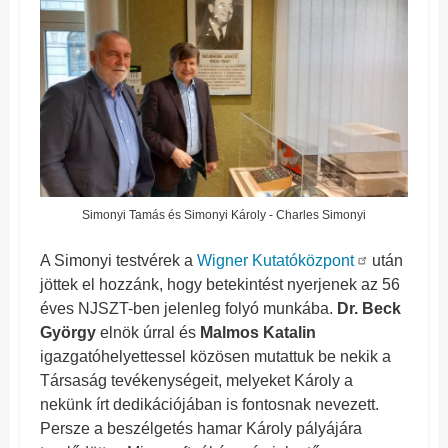
Simonyi Tamás és Simonyi Károly - Charles Simonyi
A Simonyi testvérek a
Wigner Kutatóközpont
után
jöttek el hozzánk, hogy betekintést nyerjenek az 56
éves NJSZT-ben jelenleg folyó munkába.
Dr. Beck
György
elnök úrral és
Malmos Katalin
igazgatóhelyettessel közösen mutattuk be nekik a
Társaság tevékenységeit, melyeket Károly a
nekünk írt dedikációjában is fontosnak nevezett.
Persze a beszélgetés hamar Károly pályájára