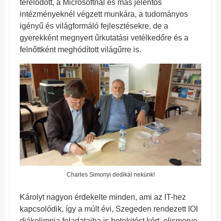
terelődött, a Microsoftnál és más jelentős
intézményeknél végzett munkára, a tudományos
igényű és világformáló fejlesztésekre, de a
gyerekként megnyert űrkutatási vetélkedőre és a
felnőttként meghódított világűrre is.
Charles Simonyi dedikál nekünk!
Károlyt nagyon érdekelte minden, ami az IT-hez
kapcsolódik, így a múlt évi, Szegeden rendezett IOI
diákolimpia feladataiba is betekitést kért, elismerve