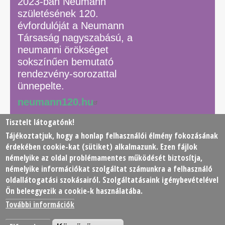
2023-ban Neumann
születésének 120.
évfordulóját a Neumann
Társaság nagyszabású, a
neumanni örökséget
sokszínűen bemutató
rendezvény-sorozattal
ünnepelte.
neumann120.hu
Tisztelt látogatónk!
Tájékoztatjuk, hogy a honlap felhasználói élmény fokozásának
© 2026 Neumann János Számítógéptudományi Társaság
érdekében
cookie
-kat (sütiket) alkalmazunk. Ezen fájlok
(NJSZT)
némelyike az oldal problémamentes működését biztosítja,
némelyike információkat szolgáltat számunkra a felhasználó
Footer
oldallátogatási szokásairól. Szolgáltatásaink igénybevételével
Adatkezelési tájékoztató
Impresszum
Kapcsolat
Ön beleegyezik a cookie-k használatába.
menu
További információk