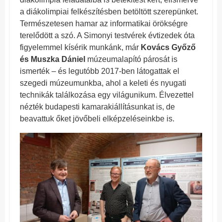
a diákolimpiai felkészítésben betöltött szerepünket.
Természetesen hamar az informatikai örökségre
terelődött a szó. A Simonyi testvérek évtizedek óta
figyelemmel kísérik munkánk, már
Kovács Győző
és Muszka Dániel
múzeumalapító párosát is
ismerték – és legutóbb 2017-ben látogattak el
szegedi múzeumunkba, ahol a keleti és nyugati
technikák találkozása egy világunikum. Élvezettel
nézték budapesti kamarakiállításunkat is, de
beavattuk őket jövőbeli elképzeléseinkbe is.