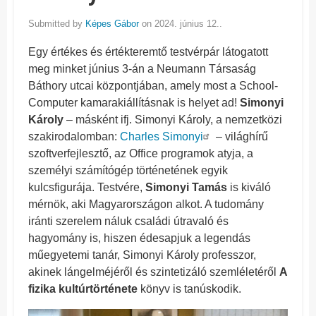
Submitted by
Képes Gábor
on 2024. június 12..
Egy értékes és értékteremtő testvérpár látogatott
meg minket június 3-án a Neumann Társaság
Báthory utcai központjában, amely most a School-
Computer kamarakiállításnak is helyet ad!
Simonyi
Károly
– másként ifj. Simonyi Károly, a nemzetközi
szakirodalomban:
Charles Simonyi
– világhírű
szoftverfejlesztő, az Office programok atyja, a
személyi számítógép történetének egyik
kulcsfigurája. Testvére,
Simonyi Tamás
is kiváló
mérnök, aki Magyarországon alkot. A tudomány
iránti szerelem náluk családi útravaló és
hagyomány is, hiszen édesapjuk a legendás
műegyetemi tanár, Simonyi Károly professzor,
akinek lángelméjéről és szintetizáló szemléletéről
A
fizika kultúrtörténete
könyv is tanúskodik.