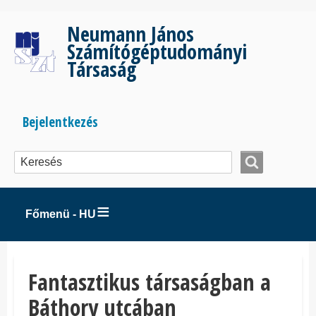
Ugrás
a
Neumann János
tartalomra
Számítógéptudományi
Társaság
Bejelentkezés
Bejelentkezés
menüje
Főmenü - HU
Fantasztikus társaságban a
Báthory utcában