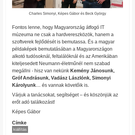
Charles Simonyi, Képes Gábor és Beck György
Fontos lenne, hogy Magyarország átfogó IT
múzeuma ne csak a hardvereszközök, hanem a
szoftverek fejlődését is bemutassa. És a magyar
példaképek bemutatásában a Magyarországon
alkotó tudósoknál, feltalálóknál és az Amerikában
kiteljesedett Neumann-életműnél nem szabad
megállni - hisz van nekünk
Kemény Jánosunk,
Gróf Andrásunk, Vadász Lászlónk, Simonyi
Károlyunk
… és vannak követőik is.
Várjuk a tanácsokat, segítséget – és köszönjük az
erőt adó találkozást!
Képes Gábor
Címke
kiállítás