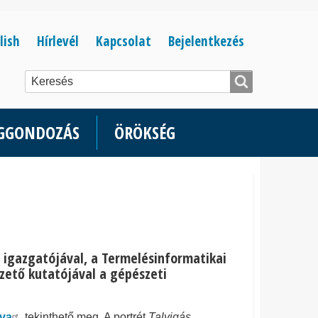
Bejelentkezés
lish
Hírlevél
Kapcsolat
Bejelentkezés
menüje
ÉGGONDOZÁS
ÖRÖKSÉG
I igazgatójával, a Termelésinformatikai
ezető kutatójával a gépészeti
tva
tekinthető meg.
A portrét
Talyigás