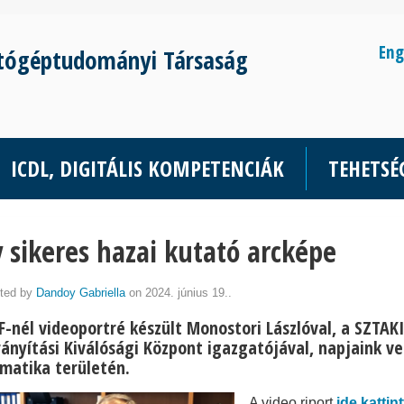
Eng
tógéptudományi Társaság
ICDL, DIGITÁLIS KOMPETENCIÁK
TEHETS
 sikeres hazai kutató arcképe
ted by
Dandoy Gabriella
on 2024. június 19..
TF-nél videoportré készült Monostori Lászlóval, a SZTAK
irányítási Kiválósági Központ igazgatójával, napjaink v
rmatika területén.
A video riport
ide kattin