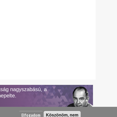
aság nagyszabású, a
epelte.
Elfogadom
Köszönöm, nem