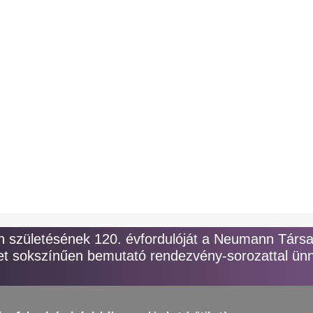
y
születésének 120. évfordulóját a Neumann Társ
t sokszínűen bemutató rendezvény-sorozattal ünn