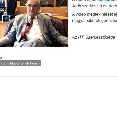
Judit
szerkesztő és
Abed
A videó megtekintését aj
magyar sikerek genezis
Az iTF Szerkesztősége
e
Informatika-történeti Fórum