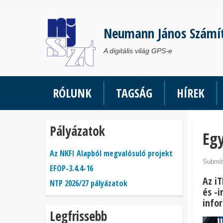
Ugrás
a
Neumann János Számí
tartalomra
A digitális világ GPS-e
RÓLUNK
TAGSÁG
HÍREK
Pályázatok
Egy
Az NKFI Alapból megvalósuló projekt
Submit
EFOP-3.4.4-16
Az i
NTP 2026/27 pályázatok
és -
info
Legfrissebb