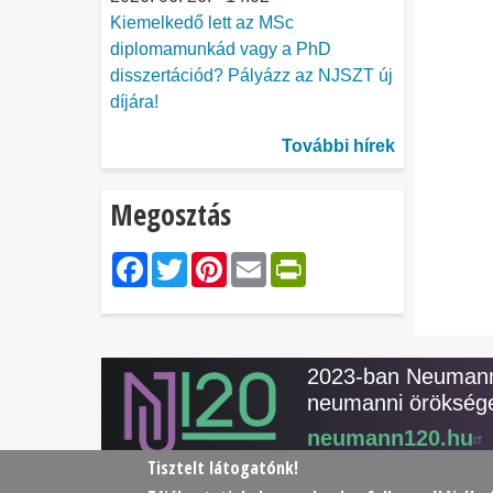
Kiemelkedő lett az MSc
diplomamunkád vagy a PhD
disszertációd? Pályázz az NJSZT új
díjára!
További hírek
Megosztás
Facebook
Twitter
Pinterest
Email
PrintFriendl
2023-ban Neumann 
neumanni öröksége
neumann120.hu
Tisztelt látogatónk!