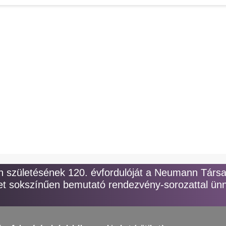
y
születésének 120. évfordulóját a Neumann Társ
t sokszínűen bemutató rendezvény-sorozattal ünn