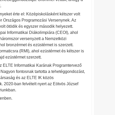
.
eket érte el: Középiskolásként kétszer volt
ér Országos Programozási Versenynek. Az
volt ötödik és egyszer második helyezett.
pai Informatikai Diákolimpiára (CEOI), ahol
 háromszor versenyzett a Nemzetközi
ahol bronzérmet és ezüstérmet is szerzett.
ormaticsra (RMI), ahol ezüstérmet és kétszer is
ajd ezüstérmet szerzett.
az ELTE Informatikai Karának Programtervező
 Nagyon fontosnak tartotta a tehetéggondozást,
ársaság és az ELTE IK közös
. 2020-ban felvételt nyert az Eötvös József
yiunkban.
ecenben.