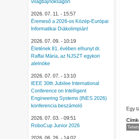
világbajnokságon
2026. 07. 11. - 15:57
Éremeső a 2026-os Közép-Európai
Informatikai Diákolimpián!
2026. 07. 09. - 10:19
Életének 81. évében elhunyt dr.
Raffai Mária, az NJSZT egykori
alelnöke
2026. 07. 07. - 13:10
IEEE 30th Jubilee International
Conference on Intelligent
Engineering Systems (INES 2026)
konferencia beszámoló
Egy t
2026. 07. 03. - 09:51
Címk
RoboCup Junior 2026
Tehet
2026. 06. 26. - 14:02