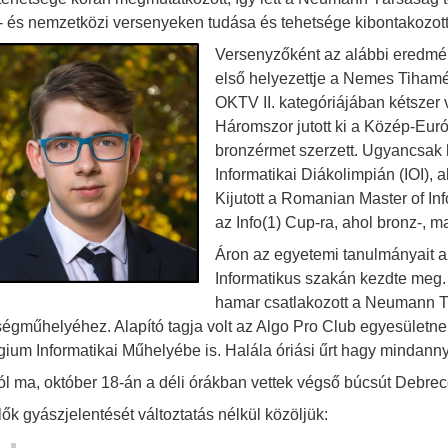
- és nemzetközi versenyeken tudása és tehetsége kibontakozott
Versenyzőként az alábbi eredmény
első helyezettje a Nemes Tiham
OKTV II. kategóriájában kétszer 
Háromszor jutott ki a Közép-Euró
bronzérmet szerzett. Ugyancsak
Informatikai Diákolimpián (IOI), 
Kijutott a Romanian Master of Inf
az Info(1) Cup-ra, ahol bronz-, m
Áron az egyetemi tanulmányait 
Informatikus szakán kezdte meg.
hamar csatlakozott a Neumann T
ségműhelyéhez. Alapító tagja volt az Algo Pro Club egyesületnek
gium Informatikai Műhelyébe is. Halála óriási űrt hagy mindann
ól ma, október 18-án a déli órákban vettek végső búcsút Debr
lők gyászjelentését változtatás nélkül közöljük: