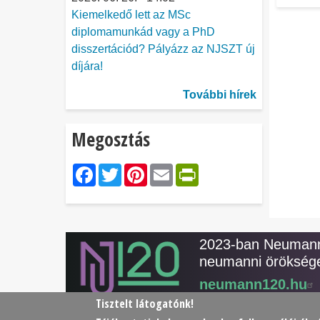
Kiemelkedő lett az MSc
diplomamunkád vagy a PhD
disszertációd? Pályázz az NJSZT új
díjára!
További hírek
Megosztás
Facebook
Twitter
Pinterest
Email
PrintFriendl
2023-ban Neumann 
neumanni öröksége
neumann120.hu
Tisztelt látogatónk!