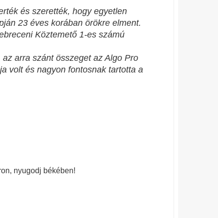
erték és szerették, hogy egyetlen
ján 23 éves korában örökre elment.
 Debreceni Köztemető 1-es számú
 az arra szánt összeget az Algo Pro
ja volt és nagyon fontosnak tartotta a
Áron, nyugodj békében!