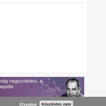
aság nagyszabású, a
epelte.
Elfogadom
Köszönöm, nem