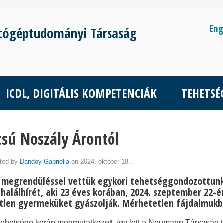
Eng
tógéptudományi Társaság
ICDL, DIGITÁLIS KOMPETENCIÁK
TEHETS
sú Noszály Árontól
ted by
Dandoy Gabriella
on 2024. október 18..
 megrendüléssel vettük egykori tehetséggondozottunk
halálhírét, aki 23 éves korában, 2024. szeptember 22-én
tlen gyermeküket gyászolják. Mérhetetlen fájdalmukb
tehetsége korán megmutatkozott, így lett a Neumann Társaság 