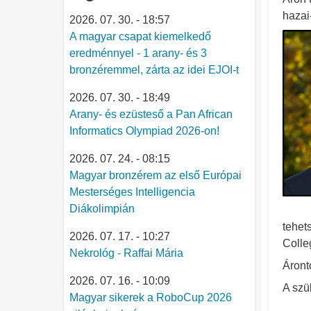
hazai
2026. 07. 30. - 18:57
A magyar csapat kiemelkedő
eredménnyel - 1 arany- és 3
bronzéremmel, zárta az idei EJOI-t
2026. 07. 30. - 18:49
Arany- és ezüsteső a Pan African
Informatics Olympiad 2026-on!
2026. 07. 24. - 08:15
Magyar bronzérem az első Európai
Mesterséges Intelligencia
Diákolimpián
tehet
2026. 07. 17. - 10:27
Colle
Nekrológ - Raffai Mária
Áront
2026. 07. 16. - 10:09
A szü
Magyar sikerek a RoboCup 2026