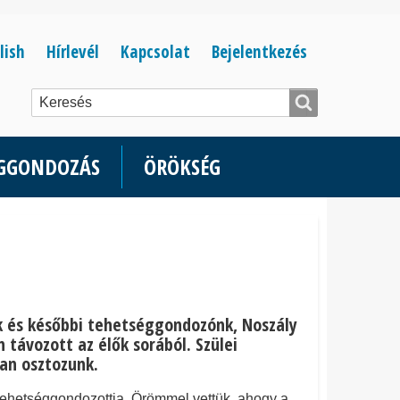
Bejelentkezés
lish
Hírlevél
Kapcsolat
Bejelentkezés
menüje
ÉGGONDOZÁS
ÖRÖKSÉG
 és későbbi tehetséggondozónk, Noszály
 távozott az élők sorából. Szülei
an osztozunk.
tehetséggondozottja. Örömmel vettük, ahogy a