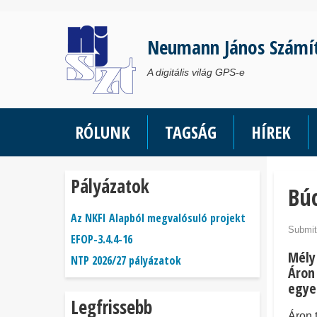
Ugrás
a
Neumann János Számí
tartalomra
A digitális világ GPS-e
RÓLUNK
TAGSÁG
HÍREK
Pályázatok
Búc
Az NKFI Alapból megvalósuló projekt
Submit
EFOP-3.4.4-16
Mély
NTP 2026/27 pályázatok
Áron 
egye
Legfrissebb
Áron 