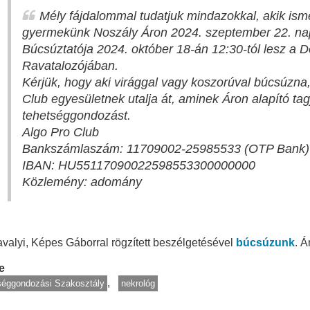
Mély fájdalommal tudatjuk mindazokkal, akik ism
gyermekünk Noszály Áron 2024. szeptember 22. nap
Búcsúztatója 2024. október 18-án 12:30-tól lesz a
Ravatalozójában.
Kérjük, hogy aki virággal vagy koszorúval búcsúzna,
Club egyesületnek utalja át, aminek Áron alapító tag
tehetséggondozást.
Algo Pro Club
Bankszámlaszám: 11709002-25985533 (OTP Bank)
IBAN: HU55117090022598553300000000
Közlemény: adomány
avalyi, Képes Gáborral rögzített beszélgetésével
búcsúzunk
. 
e
séggondozási Szakosztály
nekrológ