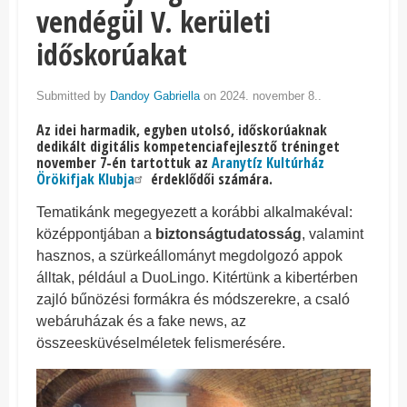
vendégül V. kerületi
időskorúakat
Submitted by
Dandoy Gabriella
on 2024. november 8..
Az idei harmadik, egyben utolsó, időskorúaknak
dedikált digitális kompetenciafejlesztő tréninget
november 7-én tartottuk a
z
Aranytíz Kultúrház
Örökifjak Klubja
érdeklődői számára.
Tematikánk megegyezett a korábbi alkalmakéval:
középpontjában a
biztonságtudatosság
, valamint
hasznos, a szürkeállományt megdolgozó appok
álltak, például a DuoLingo. Kitértünk a kibertérben
zajló bűnözési formákra és módszerekre, a csaló
webáruházak és a fake news, az
összeesküvéselméletek felismerésére.