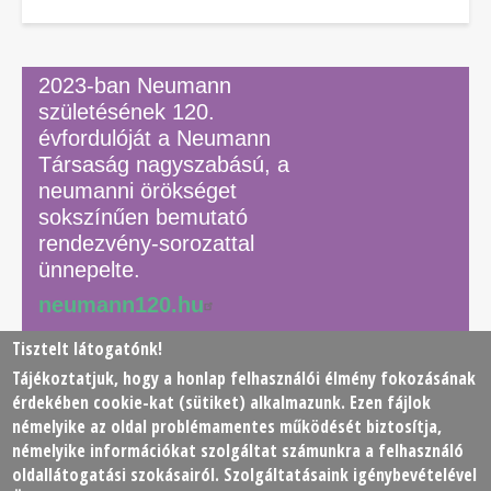
2023-ban Neumann
születésének 120.
évfordulóját a Neumann
Társaság nagyszabású, a
neumanni örökséget
sokszínűen bemutató
rendezvény-sorozattal
ünnepelte.
neumann120.hu
Tisztelt látogatónk!
Tájékoztatjuk, hogy a honlap felhasználói élmény fokozásának
© 2026 Neumann János Számítógéptudományi Társaság
érdekében
cookie
-kat (sütiket) alkalmazunk. Ezen fájlok
(NJSZT)
némelyike az oldal problémamentes működését biztosítja,
némelyike információkat szolgáltat számunkra a felhasználó
Footer
oldallátogatási szokásairól. Szolgáltatásaink igénybevételével
Adatkezelési tájékoztató
Impresszum
Kapcsolat