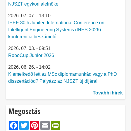
NJSZT egykori alelnöke
2026. 07. 07. - 13:10
IEEE 30th Jubilee International Conference on
Intelligent Engineering Systems (INES 2026)
konferencia beszámoló
2026. 07. 03. - 09:51
RoboCup Junior 2026
2026. 06. 26. - 14:02
Kiemelkedő lett az MSc diplomamunkád vagy a PhD
disszertációd? Pályázz az NJSZT új díjára!
További hírek
Megosztás
Facebook
Twitter
Pinterest
Email
PrintFriendly