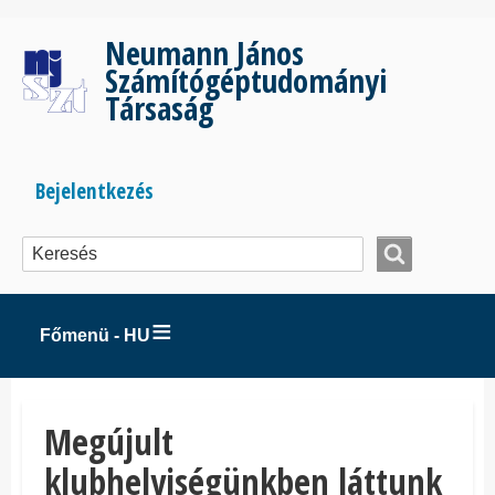
Ugrás
a
Neumann János
tartalomra
Számítógéptudományi
Társaság
Bejelentkezés
Bejelentkezés
menüje
Főmenü - HU
Megújult
klubhelyiségünkben láttunk