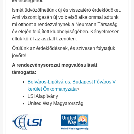
lehetőségeiről.
Ismét üdvözölhettünk új és visszatérő érdeklődőket.
Ami viszont igazán új volt: első alkalommal adtunk
mi otthont a rendezvénynek a Neumann Társaság
év elején felújított klubhelyiségében. Kényelmesen
ültük körül az asztalt tizenöten.
Örülünk az érdeklődésnek, és szívesen folytatjuk
jövőre!
A rendezvénysorozat megvalósulását
támogatta:
Belváros-Lipótváros, Budapest Főváros V.
kerület Önkormányzata
LSI Alapítvány
United Way Magyarország