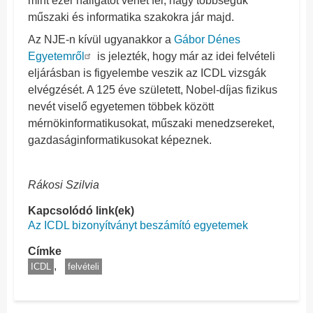
mint ezer hallgatót vehet fel, nagy többségük
műszaki és informatika szakokra jár majd.
Az NJE-n kívül ugyanakkor a
Gábor Dénes
Egyetemről
is jelezték, hogy már az idei felvételi
eljárásban is figyelembe veszik az ICDL vizsgák
elvégzését. A 125 éve született, Nobel-díjas fizikus
nevét viselő egyetemen többek között
mérnökinformatikusokat, műszaki menedzsereket,
gazdaságinformatikusokat képeznek.
Rákosi Szilvia
Kapcsolódó link(ek)
Az ICDL bizonyítványt beszámító egyetemek
Címke
ICDL
felvételi