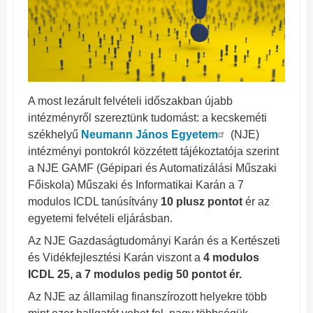
A most lezárult felvételi időszakban újabb
intézményről szereztünk tudomást: a kecskeméti
székhelyű
Neumann János Egyetem
(NJE)
intézményi pontokról közzétett tájékoztatója szerint
a NJE GAMF (Gépipari és Automatizálási Műszaki
Főiskola) Műszaki és Informatikai Karán a 7
modulos ICDL tanúsítvány
10 plusz pontot
ér az
egyetemi felvételi eljárásban.
Az NJE Gazdaságtudományi Karán és a Kertészeti
és Vidékfejlesztési Karán viszont a
4 modulos
ICDL 25, a 7 modulos pedig 50 pontot ér.
Az NJE az államilag finanszírozott helyekre több