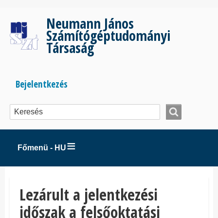
Ugrás
a
Neumann János
tartalomra
Számítógéptudományi
Társaság
Bejelentkezés
Bejelentkezés
menüje
Főmenü - HU
Lezárult a jelentkezési
időszak a felsőoktatási