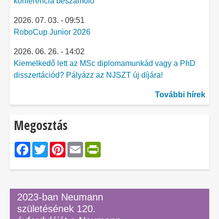
konferencia beszámoló
2026. 07. 03. - 09:51
RoboCup Junior 2026
2026. 06. 26. - 14:02
Kiemelkedő lett az MSc diplomamunkád vagy a PhD
disszertációd? Pályázz az NJSZT új díjára!
További hírek
Megosztás
Facebook
Twitter
Pinterest
Email
PrintFriendly
2023-ban Neumann
születésének 120.