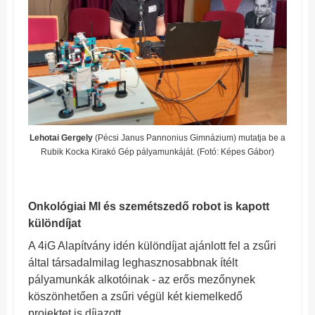
Lehotai Gergely
(Pécsi Janus Pannonius Gimnázium) mutatja be a
Rubik Kocka Kirakó Gép pályamunkáját. (Fotó: Képes Gábor)
Onkológiai MI és szemétszedő robot is kapott
különdíjat
A 4iG Alapítvány idén különdíjat ajánlott fel a zsűri
által társadalmilag leghasznosabbnak ítélt
pályamunkák alkotóinak - az erős mezőnynek
köszönhetően a zsűri végül két kiemelkedő
projektet is díjazott.