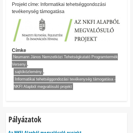
Projekt címe: Informatikai tehetséggondozási
tevékenység támogatása
Címke
Neumann János Nemzetközi Tehetségkutató Programtermék
Verseny
sajtóközlemény
Informatikai tehetséggondozási tevékenység támogatása -
NKFI Alapból megvalósuló projekt
Pályázatok
Az NKFI Alapból megvalósuló projekt