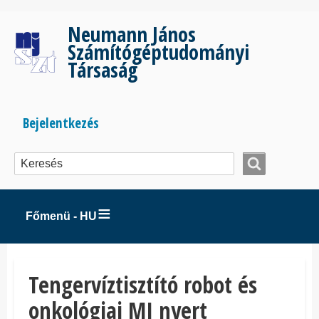
Ugrás
a
Neumann János
tartalomra
Számítógéptudományi
Társaság
Bejelentkezés
Bejelentkezés
menüje
Főmenü - HU
Tengervíztisztító robot és
onkológiai MI nyert