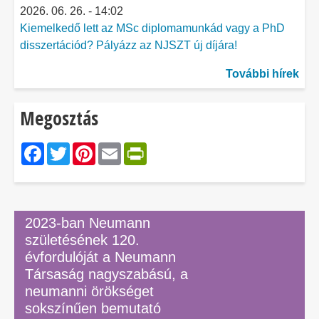
2026. 06. 26. - 14:02
Kiemelkedő lett az MSc diplomamunkád vagy a PhD
disszertációd? Pályázz az NJSZT új díjára!
További hírek
Megosztás
Facebook
Twitter
Pinterest
Email
PrintFriendly
2023-ban Neumann
születésének 120.
évfordulóját a Neumann
Társaság nagyszabású, a
neumanni örökséget
sokszínűen bemutató