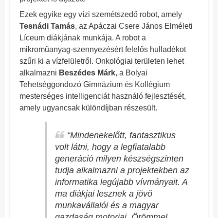
Ezek egyike egy vízi szemétszedő robot, amely
Tesnádi Tamás
, az Apáczai Csere János Elméleti
Líceum diákjának munkája. A robot a
mikroműanyag-szennyezésért felelős hulladékot
szűri ki a vízfelületről. Onkológiai területen lehet
alkalmazni
Beszédes Márk
, a Bolyai
Tehetséggondozó Gimnázium és Kollégium
mesterséges intelligenciát használó fejlesztését,
amely ugyancsak különdíjban részesült.
“Mindenekelőtt, fantasztikus
volt látni, hogy a legfiatalabb
generáció milyen készségszinten
tudja alkalmazni a projektekben az
informatika legújabb vívmányait. A
ma diákjai lesznek a jövő
munkavállalói és a magyar
gazdaság motorjai. Örömmel