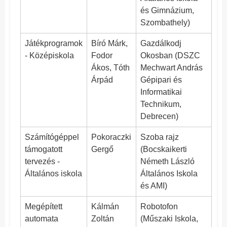
és Gimnázium,
Szombathely)
Játékprogramok
Bíró Márk,
Gazdálkodj
- Középiskola
Fodor
Okosban (DSZC
Ákos, Tóth
Mechwart András
Árpád
Gépipari és
Informatikai
Technikum,
Debrecen)
Számítógéppel
Pokoraczki
Szoba rajz
támogatott
Gergő
(Bocskaikerti
tervezés -
Németh László
Általános iskola
Általános Iskola
és AMI)
Megépített
Kálmán
Robotofon
automata
Zoltán
(Műszaki Iskola,