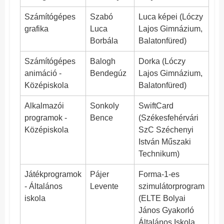
Számítógépes
Szabó
Luca képei (Lóczy
grafika
Luca
Lajos Gimnázium,
Borbála
Balatonfüred)
Számítógépes
Balogh
Dorka (Lóczy
animáció -
Bendegúz
Lajos Gimnázium,
Középiskola
Balatonfüred)
Alkalmazói
Sonkoly
SwiftCard
programok -
Bence
(Székesfehérvári
Középiskola
SzC Széchenyi
István Műszaki
Technikum)
Játékprogramok
Pájer
Forma-1-es
- Általános
Levente
szimulátorprogram
iskola
(ELTE Bolyai
János Gyakorló
Általános Iskola