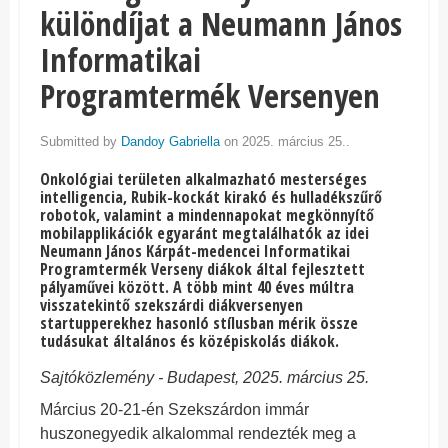
különdíjat a Neumann János
Informatikai
Programtermék Versenyen
Submitted by
Dandoy Gabriella
on 2025. március 25..
Onkológiai területen alkalmazható mesterséges
intelligencia, Rubik-kockát kirakó és hulladékszűrő
robotok, valamint a mindennapokat megkönnyítő
mobilapplikációk egyaránt megtalálhatók az idei
Neumann János Kárpát-medencei Informatikai
Programtermék Verseny diákok által fejlesztett
pályaművei között. A több mint 40 éves múltra
visszatekintő szekszárdi diákversenyen
startupperekhez hasonló stílusban mérik össze
tudásukat általános és középiskolás diákok.
Sajtóközlemény - Budapest, 2025. március 25.
Március 20-21-én Szekszárdon immár
huszonegyedik alkalommal rendezték meg a