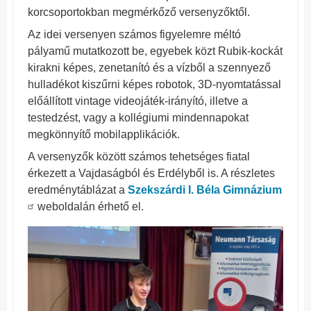
korcsoportokban megmérkőző versenyzőktől.
Az idei versenyen számos figyelemre méltó
pályamű mutatkozott be, egyebek közt Rubik-kockát
kirakni képes, zenetanító és a vízből a szennyező
hulladékot kiszűrni képes robotok, 3D-nyomtatással
előállított vintage videojáték-irányító, illetve a
testedzést, vagy a kollégiumi mindennapokat
megkönnyítő mobilapplikációk.
A versenyzők között számos tehetséges fiatal
érkezett a Vajdaságból és Erdélyből is. A részletes
eredménytáblázat a
Szekszárdi I. Béla Gimnázium
weboldalán érhető el.