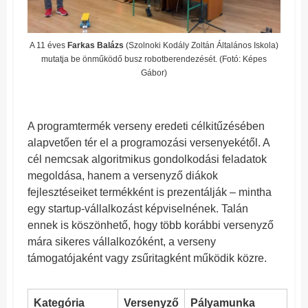
A 11 éves
Farkas Balázs
(Szolnoki Kodály Zoltán Általános Iskola)
mutatja be önműködő busz robotberendezését. (Fotó: Képes
Gábor)
A programtermék verseny eredeti célkitűzésében
alapvetően tér el a programozási versenyekétől. A
cél nemcsak algoritmikus gondolkodási feladatok
megoldása, hanem a versenyző diákok
fejlesztéseiket termékként is prezentálják – mintha
egy startup-vállalkozást képviselnének. Talán
ennek is köszönhető, hogy több korábbi versenyző
mára sikeres vállalkozóként, a verseny
támogatójaként vagy zsűritagként működik közre.
Kategória
Versenyző
Pályamunka