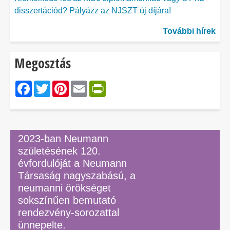
disszertációd? Pályázz az NJSZT új díjára!
További hírek
Megosztás
Facebook
Twitter
Pinterest
Email
PrintFriendly
2023-ban Neumann
születésének 120.
évfordulóját a Neumann
Társaság nagyszabású, a
neumanni örökséget
sokszínűen bemutató
rendezvény-sorozattal
ünnepelte.