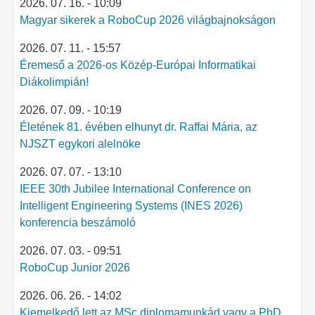
2026. 07. 16. - 10:09
Magyar sikerek a RoboCup 2026 világbajnokságon
2026. 07. 11. - 15:57
Éremeső a 2026-os Közép-Európai Informatikai
Diákolimpián!
2026. 07. 09. - 10:19
Életének 81. évében elhunyt dr. Raffai Mária, az
NJSZT egykori alelnöke
2026. 07. 07. - 13:10
IEEE 30th Jubilee International Conference on
Intelligent Engineering Systems (INES 2026)
konferencia beszámoló
2026. 07. 03. - 09:51
RoboCup Junior 2026
2026. 06. 26. - 14:02
Kiemelkedő lett az MSc diplomamunkád vagy a PhD