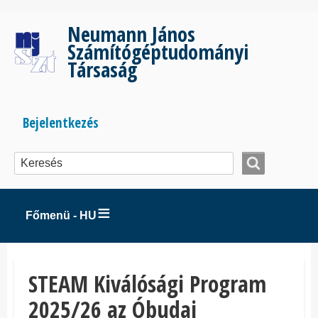
Ugrás
a
Neumann János
tartalomra
Számítógéptudományi
Társaság
Bejelentkezés
Bejelentkezés
menüje
Főmenü - HU
STEAM Kiválósági Program
2025/26 az Óbudai