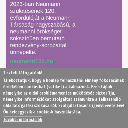
2023-ban Neumann
születésének 120.
évfordulóját a Neumann
Társaság nagyszabású, a
neumanni örökséget
sokszínűen bemutató
rendezvény-sorozattal
ünnepelte.
neumann120.hu
Tisztelt látogatónk!
Tájékoztatjuk, hogy a honlap felhasználói élmény fokozásának
© 2026 Neumann János Számítógéptudományi Társaság
érdekében
cookie
-kat (sütiket) alkalmazunk. Ezen fájlok
(NJSZT)
némelyike az oldal problémamentes működését biztosítja,
némelyike információkat szolgáltat számunkra a felhasználó
Footer
oldallátogatási szokásairól. Szolgáltatásaink igénybevételével
Adatkezelési tájékoztató
Impresszum
Kapcsolat
Ön beleegyezik a cookie-k használatába.
menu
További információk