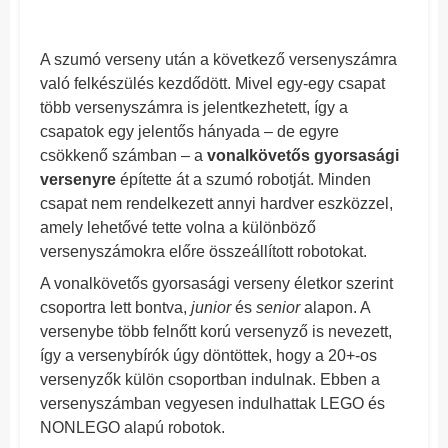
A szumó verseny után a következő versenyszámra
való felkészülés kezdődött. Mivel egy-egy csapat
több versenyszámra is jelentkezhetett, így a
csapatok egy jelentős hányada – de egyre
csökkenő számban – a
vonalkövetős gyorsasági
versenyre
építette át a szumó robotját. Minden
csapat nem rendelkezett annyi hardver eszközzel,
amely lehetővé tette volna a különböző
versenyszámokra előre összeállított robotokat.
A vonalkövetős gyorsasági verseny életkor szerint
csoportra lett bontva,
junior
és
senior
alapon. A
versenybe több felnőtt korú versenyző is nevezett,
így a versenybírók úgy döntöttek, hogy a 20+-os
versenyzők külön csoportban indulnak. Ebben a
versenyszámban vegyesen indulhattak LEGO és
NONLEGO alapú robotok.