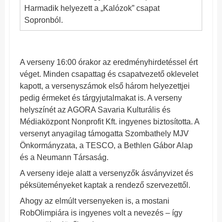
Harmadik helyezett a „Kalózok” csapat
Sopronból.
A verseny 16:00 órakor az eredményhirdetéssel ért
véget. Minden csapattag és csapatvezető oklevelet
kapott, a versenyszámok első három helyezettjei
pedig érmeket és tárgyjutalmakat is. A verseny
helyszínét az AGORA Savaria Kulturális és
Médiaközpont Nonprofit Kft. ingyenes biztosította. A
versenyt anyagilag támogatta Szombathely MJV
Önkormányzata, a TESCO, a Bethlen Gábor Alap
és a Neumann Társaság.
A verseny ideje alatt a versenyzők ásványvizet és
péksüteményeket kaptak a rendező szervezettől.
Ahogy az elmúlt versenyeken is, a mostani
RobOlimpiára is ingyenes volt a nevezés – így