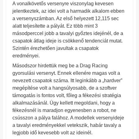
A vonalkövetős versenyre viszonylag kevesen
jelentkeztek, az idei volt a harmadik alkalom ebben
a versenyszámban. Az első helyezett 12,115 sec
alatt teljesítette a pályát. Ez több mint 3
másodperccel jobb a tavalyi győztes idejénél, de a
csapatok átlag ideje is csökkenő tendenciát mutat.
Szintén érezhetően javultak a csapatok
eredményei.
Másodszor hirdettük meg be a Drag Racing
gyorsulási versenyt. Ennek ellenére magas volt a
nevezett csapatok száma. Itt leginkább a „hardver”
megépítése volt a hangsúlyosabb, de a szoftver
támogatás is fontos volt, főleg a fékezési stratégia
alkalmazásánál. Úgy kellett megoldani, hogy a
fékezésnél is maradjon egyenesben a robot, ne
csússzon a pálya falához. A modellek versenyideje
a tavalyi eredményekkel vetekszik, habár tavaly a
legjobb idő kevesebb volt az ideinél.