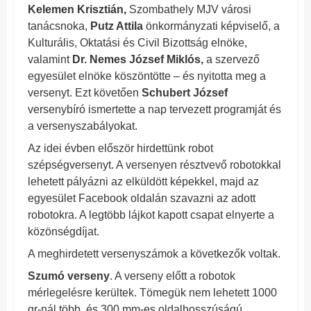
Kelemen Krisztián,
Szombathely MJV városi
tanácsnoka,
Putz Attila
önkormányzati képviselő, a
Kulturális, Oktatási és Civil Bizottság elnöke,
valamint
Dr. Nemes József Miklós,
a szervező
egyesület elnöke köszöntötte – és nyitotta meg a
versenyt. Ezt követően
Schubert József
versenybíró ismertette a nap tervezett programját és
a versenyszabályokat.
Az idei évben először hirdettünk robot
szépségversenyt. A versenyen résztvevő robotokkal
lehetett pályázni az elküldött képekkel, majd az
egyesület Facebook oldalán szavazni az adott
robotokra. A legtöbb lájkot kapott csapat elnyerte a
közönségdíjat.
A meghirdetett versenyszámok a következők voltak.
Szumó verseny
. A verseny előtt a robotok
mérlegelésre kerültek. Tömegük nem lehetett 1000
gr-nál több, és 300 mm-es oldalhosszúságú