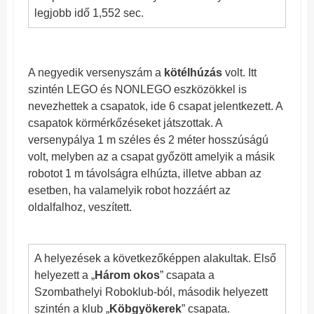
legjobb idő 1,552 sec.
A negyedik versenyszám a
kötélhúzás
volt. Itt
szintén LEGO és NONLEGO eszközökkel is
nevezhettek a csapatok, ide 6 csapat jelentkezett. A
csapatok körmérkőzéseket játszottak. A
versenypálya 1 m széles és 2 méter hosszúságú
volt, melyben az a csapat győzött amelyik a másik
robotot 1 m távolságra elhúzta, illetve abban az
esetben, ha valamelyik robot hozzáért az
oldalfalhoz, veszített.
A helyezések a következőképpen alakultak. Első
helyezett a „
Három okos
” csapata a
Szombathelyi Roboklub-ból, második helyezett
szintén a klub „
Köbgyökerek
” csapata.