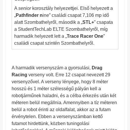
A
senior
korosztály helyezettjei. Első helyezett a
„
Pathfinder n
ine” családi csapat 7,106 mp idő
alatt Szombathelyről, második a „
STL+
” csapata
a StudentTechLab ELTE Szombathelyről, míg
harmadik helyezett lett a „
Trace Racer One
”
családi csapat szintén Szombathelyről.
A harmadik versenyszám a gyorsulási,
Drag
Racing
verseny volt. Erre 12 csapat nevezett 29
versenyzővel. A verseny lényege, hogy 8 méter
hosszú és 1 méter szélességű pályán kell a
robotjárműnek haladni, és a célba érkezés után két
méteren belül megállnia. Amennyiben a tíz méteren
belül a robot érinti az oldalfalat, akkor az a futam
érvénytelen. Ebben a versenyszámban kettő
futamot hirdettünk, közben tuningolási