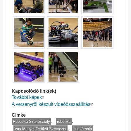
Kapcsolódó link(ek)
További képek
A versenyről készült videóösszeállítás
Címke
Robotika Szakosztály
robotika
Vas Megyei Területi Szervezet
beszámoló