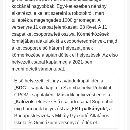
kockánál nagyobbak. Egy-két esetben néhány
alkatrészt le kellett szerelni a robotokról, mert
túllépték a megengedett 1000 gr tömeget. A
versenyre 11 csapat jelentkezett, 28 fővel. A 11
csapat két csoportra lett osztva. Körmérkőzések
formájában alakultak ki a csoporteredmények, majd
a két csoport első három helyezettjének
körmérkőzése alapján dőltek el helyezések. Az első
helyezett csapat kapta meg a 2021-ben
meghirdetett vándorkupát.
Első helyezett lett, így a vándorkupát idén a
„
SOG
” csapata kapta, a Szombathelyi Roboklub
CROM csapataként. Második helyezést ért el a
„
Kalózok
” elnevezésű családi csapat Sopronból,
míg harmadik helyezést az „
FRT patkányok
”, a
Budapesti Fazekas Mihály Gyakorló Általános
Iskola és Gimnázium versenyzői érték el.