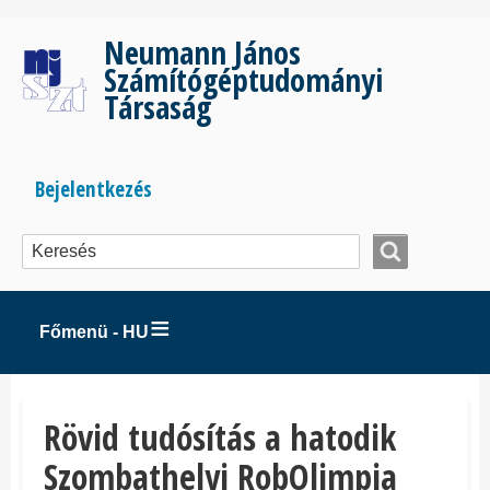
Ugrás
a
Neumann János
tartalomra
Számítógéptudományi
Társaság
Bejelentkezés
Bejelentkezés
menüje
Főmenü - HU
Rövid tudósítás a hatodik
Szombathelyi RobOlimpia