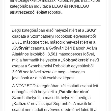
lehetőségekkel. A műszaki különbségek miatt külön
kategóriában indultak a LEGO és NONLEGO
alkatrészekből épített robotok.
Lego
kategóriában első helyezést ért el a „
SOG
”
csapata a Szombathelyi Roboklub egyesületből
2,871 másodperccel, második helyezést ért el a
„
Győrvár
” csapata a Győrvári Béri Balogh Ádám
Általános Iskolából, 3,561 másodperces idővel,
míg a harmadik helyezést a „
Köbgyökerek
” nevű
csapat a Szombathelyi Roboklub egyesületből
3,908 sec idővel szerezte meg. Lényeges
javulások az elmúlt évekhez képest.
A
NONLEGO
kategóriában két családi csapat lett
dobogós, első helyezett a „
Pathfinder nine
”
Szombathelyről, a második helyezett pedig a
„
Kalózok
” nevű csapat Sopronból. A másik két
csapat nem tudott érvényes eredményt futni. Itt a