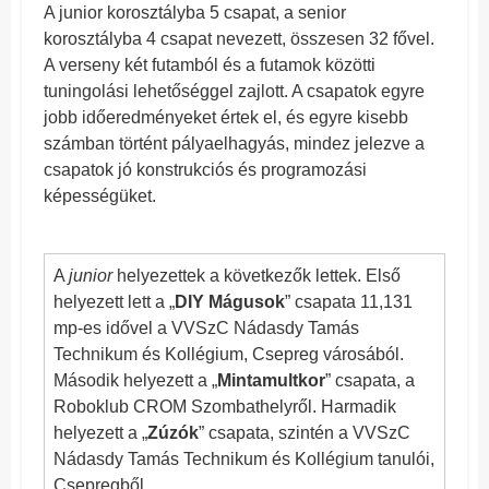
A junior korosztályba 5 csapat, a senior
korosztályba 4 csapat nevezett, összesen 32 fővel.
A verseny két futamból és a futamok közötti
tuningolási lehetőséggel zajlott. A csapatok egyre
jobb időeredményeket értek el, és egyre kisebb
számban történt pályaelhagyás, mindez jelezve a
csapatok jó konstrukciós és programozási
képességüket.
A
junior
helyezettek a következők lettek. Első
helyezett lett a „
DIY Mágusok
” csapata 11,131
mp-es idővel a VVSzC Nádasdy Tamás
Technikum és Kollégium, Csepreg városából.
Második helyezett a „
Mintamultkor
” csapata, a
Roboklub CROM Szombathelyről. Harmadik
helyezett a „
Zúzók
” csapata, szintén a VVSzC
Nádasdy Tamás Technikum és Kollégium tanulói,
Csepregből.