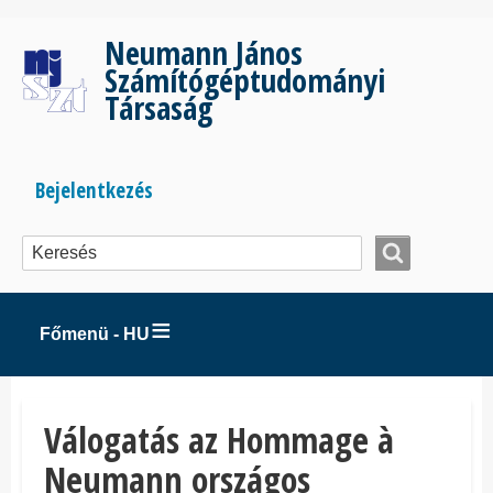
Ugrás
a
Neumann János
tartalomra
Számítógéptudományi
Társaság
Bejelentkezés
Bejelentkezés
menüje
Főmenü - HU
Válogatás az Hommage à
Neumann országos