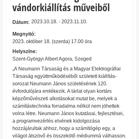
vándorkiállítás műveiből
2023.10.18. - 2023.11.10.
Dátum
Megnyitó:
2023. október 18. (szerda) 17.00 óra
Helyszíne:
Szent-Györgyi Albert Agora, Szeged
„A Neumann Társaság és a Magyar Elektrográfiai
Társaság együttműködéséből született kiállítás-
sorozat Neumann János születésének 120.
évfordulójára emlékezik. A tárlat olyan kortárs
képzőművészeti alkotásokat mutat be, melyek a
számítástechnika forradalma nélkül nem jöhettek
volna létre. Neumann János kutatásai, fejlesztései,
a programvezérlés elvének kidolgozása
hozzájárultak ahhoz, hogy a számítógép egy, a
világot átszövő és összekötő médiummá válhasson.