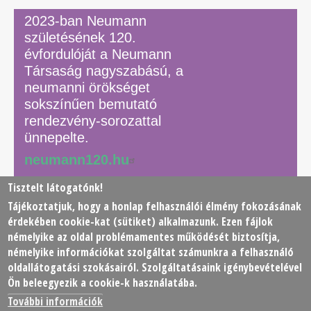
2023-ban Neumann
születésének 120.
évfordulóját a Neumann
Társaság nagyszabású, a
neumanni örökséget
sokszínűen bemutató
rendezvény-sorozattal
ünnepelte.
neumann120.hu
Tisztelt látogatónk!
Tájékoztatjuk, hogy a honlap felhasználói élmény fokozásának
© 2026 Neumann János Számítógéptudományi Társaság
érdekében
cookie
-kat (sütiket) alkalmazunk. Ezen fájlok
(NJSZT)
némelyike az oldal problémamentes működését biztosítja,
némelyike információkat szolgáltat számunkra a felhasználó
Footer
oldallátogatási szokásairól. Szolgáltatásaink igénybevételével
Adatkezelési tájékoztató
Impresszum
Kapcsolat
Ön beleegyezik a cookie-k használatába.
menu
További információk