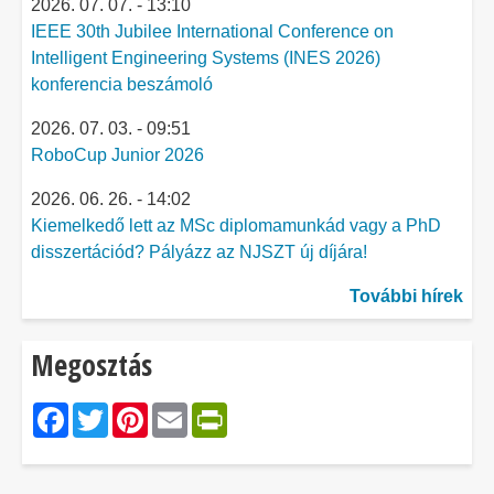
2026. 07. 07. - 13:10
IEEE 30th Jubilee International Conference on
Intelligent Engineering Systems (INES 2026)
konferencia beszámoló
2026. 07. 03. - 09:51
RoboCup Junior 2026
2026. 06. 26. - 14:02
Kiemelkedő lett az MSc diplomamunkád vagy a PhD
disszertációd? Pályázz az NJSZT új díjára!
További hírek
Megosztás
Facebook
Twitter
Pinterest
Email
PrintFriendly