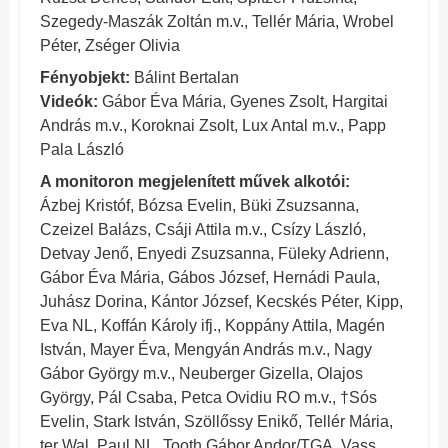
Szegedy-Maszák Zoltán m.v., Tellér Mária, Wrobel
Péter, Zséger Olivia
Fényobjekt:
Bálint Bertalan
Videók:
Gábor Éva Mária, Gyenes Zsolt, Hargitai
András m.v., Koroknai Zsolt, Lux Antal m.v., Papp
Pala László
A monitoron megjelenített művek alkotói:
Ázbej Kristóf, Bózsa Evelin, Büki Zsuzsanna,
Czeizel Balázs, Csáji Attila m.v., Csízy László,
Detvay Jenő, Enyedi Zsuzsanna, Füleky Adrienn,
Gábor Éva Mária, Gábos József, Hernádi Paula,
Juhász Dorina, Kántor József, Kecskés Péter, Kipp,
Eva NL, Koffán Károly ifj., Koppány Attila, Magén
István, Mayer Éva, Mengyán András m.v., Nagy
Gábor György m.v., Neuberger Gizella, Olajos
György, Pál Csaba, Petca Ovidiu RO m.v., †Sós
Evelin, Stark István, Szöllőssy Enikő, Tellér Mária,
ter Wal, Paul NL, Tooth Gábor Andor/TGA, Vass