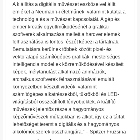
A kiállítás a digitális művészet eszközeivel állít
emléket a Neumann-i életműnek, valamint kutatja a
technológia és a művészet kapcsolatát. A gép és
ember kreatív együttműködésénél a grafikai
szoftverek alkalmazása mellett a hardver elemek
felhasználása is fontos részét képezi a tárlatnak.
Bemutatásra kerülnek többek között pixel- és
vektoralapú számítógépes grafikák, mesterséges
intelligencia modellek közreműködésével készített
képek, mélytanulást alkalmazó animációk,
archaikus szoftverek felhasználásával emulált
környezetben készült videók, valamint
számítógépes alkatrészekből, tükrökből és LED-
világításból összeállított fényobjektek. A kiállító
művészek jelentős része a hagyományos
képzőművészeti műfajokban is alkot, így ez a tárlat
lehetőséget teremt a digitális és a hagyományos
alkotómódszerek összhangjára.” – Spitzer Fruzsina