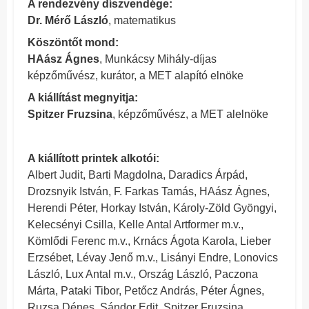
A rendezvény díszvendége:
Dr. Mérő László
, matematikus
Köszöntőt mond:
HAász Ágnes
, Munkácsy Mihály-díjas
képzőművész, kurátor, a MET alapító elnöke
A kiállítást megnyitja:
Spitzer Fruzsina
, képzőművész, a MET alelnöke
A kiállított printek alkotói:
Albert Judit, Barti Magdolna, Daradics Árpád,
Drozsnyik István, F. Farkas Tamás, HAász Ágnes,
Herendi Péter, Horkay István, Károly-Zöld Gyöngyi,
Kelecsényi Csilla, Kelle Antal Artformer m.v.,
Kömlődi Ferenc m.v., Krnács Ágota Karola, Lieber
Erzsébet, Lévay Jenő m.v., Lisányi Endre, Lonovics
László, Lux Antal m.v., Ország László, Paczona
Márta, Pataki Tibor, Petőcz András, Péter Ágnes,
Ruzsa Dénes, Sándor Edit, Spitzer Fruzsina,