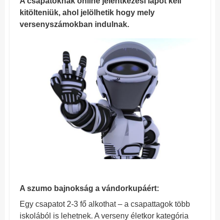
A csapatoknak online jelentkezési lapot kell
kitölteniük, ahol jelölhetik hogy mely
versenyszámokban indulnak.
A szumo bajnokság a vándorkupáért:
Egy csapatot 2-3 fő alkothat – a csapattagok több
iskolából is lehetnek. A verseny életkor kategória