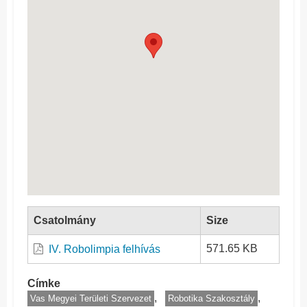
Csatolmány
Size
571.65 KB
IV. Robolimpia felhívás
Címke
Vas Megyei Területi Szervezet
Robotika Szakosztály