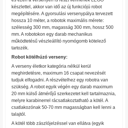
készlettel, akkor van idő az új funkciójú robot
megépítésére. A gyorsulási versenypálya tervezett
hossza 10 méter, a robotok maximális mérete:
szélesség 300 mm, magasság 300 mm, hossz 500
mm. A robotokon egy darab mechanikus
működtetésű vészleállító nyomógomb kötelező
tartozék.
Robot kötélhúzó verseny:
A verseny életkor kategória nélkül kerül
meghirdetésre, maximum 16 csapat nevezését
tudjuk elfogadni. A részvételhez egy robotra van
szükség. A robot egyik végén egy darab maximum
20 mm külső átmérőjű szerkezetet kell tartalmaznia,
melyre karabinerrel rácsatlakoztatható a kötél. A
csatlakozónak 50-70 mm magasságban kell lenni a
talajtól.
A kötél több zászlójelzéssel van ellátva (egyik