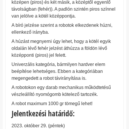
középen (piros) és két másik, a középtől egyenlő
távolságban (fehér)). A padlón szintén piros színnel
van jelölve a kötél középpontja.
A bíró jelzése szerint a robotok elkezdenek húzni,
ellenkező irányba.
A húzást megnyerni úgy lehet, hogy a kötél egyik
oldalán lévő fehér jelzést áthúzza a földön lévő
középponti (piros) jel felett.
Univerzális kategória, bármilyen hardver elem
beépítése lehetséges. Ebben a kategóriában
megengedett a robot távirányítása is.
A robotokon egy darab mechanikus működtetésű
vészleállító nyomógomb kötelező tartozék.
A robot maximum 1000 gr tömegű lehet!
Jelentkezési határidő:
2023. október 29. (péntek)