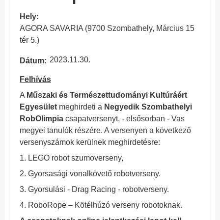
Hely
AGORA SAVARIA (9700 Szombathely, Március 15
tér 5.)
2023.11.30.
Dátum
Felhívás
A
Műszaki és Természettudományi Kultúráért
Egyesület
meghirdeti a
Negyedik Szombathelyi
RobOlimpia
csapatversenyt, - elsősorban - Vas
megyei tanulók részére. A versenyen a következő
versenyszámok kerülnek meghirdetésre:
1. LEGO robot szumoverseny,
2. Gyorsasági vonalkövető robotverseny.
3. Gyorsulási - Drag Racing - robotverseny.
4. RoboRope – Kötélhúzó verseny robotoknak.