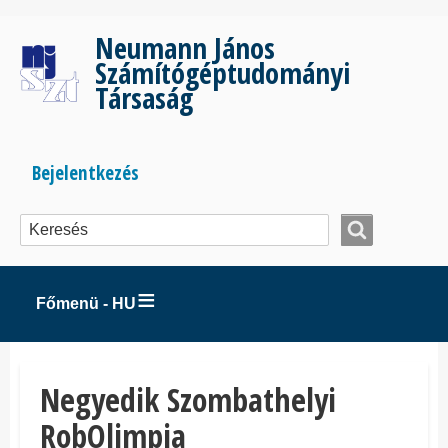
Ugrás
a
Neumann János
tartalomra
Számítógéptudományi
Társaság
Bejelentkezés
Bejelentkezés
menüje
Főmenü - HU
Negyedik Szombathelyi
RobOlimpia