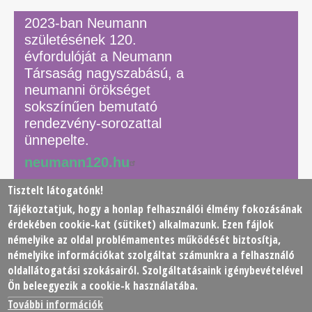
2023-ban Neumann
születésének 120.
évfordulóját a Neumann
Társaság nagyszabású, a
neumanni örökséget
sokszínűen bemutató
rendezvény-sorozattal
ünnepelte.
neumann120.hu
Tisztelt látogatónk!
Tájékoztatjuk, hogy a honlap felhasználói élmény fokozásának
© 2026 Neumann János Számítógéptudományi Társaság
érdekében
cookie
-kat (sütiket) alkalmazunk. Ezen fájlok
(NJSZT)
némelyike az oldal problémamentes működését biztosítja,
némelyike információkat szolgáltat számunkra a felhasználó
Footer
oldallátogatási szokásairól. Szolgáltatásaink igénybevételével
Adatkezelési tájékoztató
Impresszum
Kapcsolat
Ön beleegyezik a cookie-k használatába.
menu
További információk