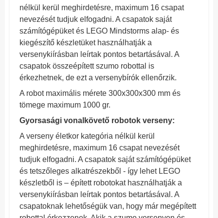
nélkül kerül meghirdetésre, maximum 16 csapat
nevezését tudjuk elfogadni. A csapatok saját
számítógépüket és LEGO Mindstorms alap- és
kiegészítő készletüket használhatják a
versenykiírásban leírtak pontos betartásával. A
csapatok összeépített szumo robottal is
érkezhetnek, de ezt a versenybírók ellenőrzik.
A robot maximális mérete 300x300x300 mm és
tömege maximum 1000 gr.
Gyorsasági vonalkövető
robotok verseny:
A verseny életkor kategória nélkül kerül
meghirdetésre, maximum 16 csapat nevezését
tudjuk elfogadni. A csapatok saját számítógépüket
és tetszőleges alkatrészekből - így lehet LEGO
készletből is – épített robotokat használhatják a
versenykiírásban leírtak pontos betartásával. A
csapatoknak lehetőségük van, hogy már megépített
robottal érkezzenek. Akik a szumo versenyen és