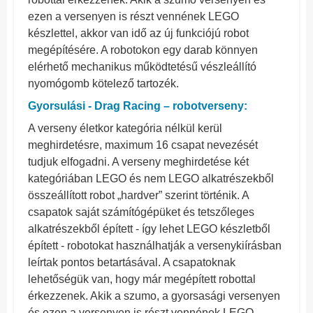
ezen a versenyen is részt vennének LEGO
készlettel, akkor van idő az új funkciójú robot
megépítésére. A robotokon egy darab könnyen
elérhető mechanikus működtetésű vészleállító
nyomógomb kötelező tartozék.
Gyorsulási - Drag Racing – robotverseny:
A verseny életkor kategória nélkül kerül
meghirdetésre, maximum 16 csapat nevezését
tudjuk elfogadni. A verseny meghirdetése két
kategóriában LEGO és nem LEGO alkatrészekből
összeállított robot „hardver” szerint történik. A
csapatok saját számítógépüket és tetszőleges
alkatrészekből épített - így lehet LEGO készletből
épített - robotokat használhatják a versenykiírásban
leírtak pontos betartásával. A csapatoknak
lehetőségük van, hogy már megépített robottal
érkezzenek. Akik a szumo, a gyorsasági versenyen
és ezen a versenyen is részt vennének LEGO