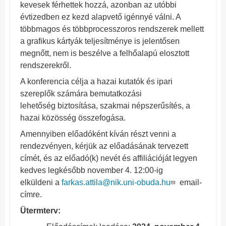
kevesek férhettek hozzá, azonban az utóbbi
évtizedben ez kezd alapvető igénnyé válni. A
többmagos és többprocesszoros rendszerek mellett
a grafikus kártyák teljesítménye is jelentősen
megnőtt, nem is beszélve a felhőalapú elosztott
rendszerekről.
A konferencia célja a hazai kutatók és ipari
szereplők számára bemutatkozási
lehetőség biztosítása, szakmai népszerűsítés, a
hazai közösség összefogása.
Amennyiben előadóként kíván részt venni a
rendezvényen, kérjük az előadásának tervezett
címét, és az előadó(k) nevét és affiliációját legyen
kedves legkésőbb november 4. 12:00-ig
elküldeni a
farkas.attila@nik.uni-obuda.hu
email-
címre.
Ütermterv: