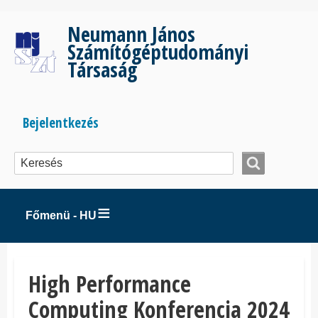
Ugrás
a
Neumann János
tartalomra
Számítógéptudományi
Társaság
Bejelentkezés
Bejelentkezés
menüje
Főmenü - HU
High Performance
Computing Konferencia 2024