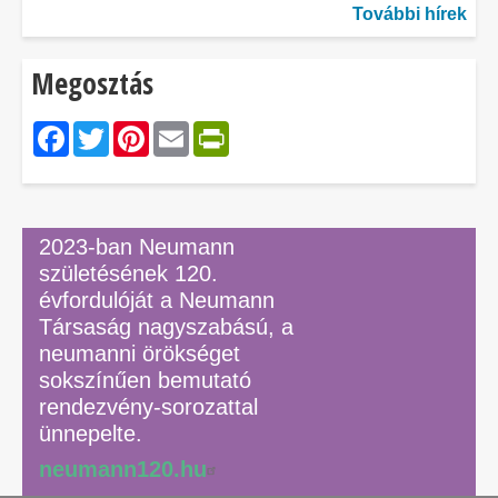
További hírek
Megosztás
Facebook
Twitter
Pinterest
Email
PrintFriendly
2023-ban Neumann
születésének 120.
évfordulóját a Neumann
Társaság nagyszabású, a
neumanni örökséget
sokszínűen bemutató
rendezvény-sorozattal
ünnepelte.
neumann120.hu