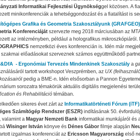
nyzati Informatikai Fejlesztési Ügynökség
gel közösen. A fi
ezett minikonferenciák a tehetséggondozást és a fiatalítást is se
ítógépes Grafika és Geometria Szakosztályunk (GRAFGEO)
tria Konferenciáját
szervezte meg 2018 márciusában az MTA S
ezett az intézményben, például a holografikus mikroszkópiáról.
OGRAPHICS
nemzetközi éves konferencián is. Idén már megje
 szakmai előadásokat szerveznek számos együttműködő partner
&DfA - Ergonómiai Tervezés Mindenkinek Szakosztály
a
ga
sználásáról tartott workshopot Veszprémben, az
UX (felhasználó
kozásairól
pedig a BME-n. Idén elsősorban a Pannon Egyeteme
nárium sorozatra témakörük aktuális digitális megjelenési terül
ication és Rehabilitáció
témában.
lkedően sikeres évet zárt az
Informatikatörténeti Fórum (iTF)
éges Számítógép Rendszer (ESZR)
indításának 50. évfordulój
t, valamint a
Magyar Nemzeti Bank
informatikai munkájáról és 
bbá
Wisinger István
könyve és
Dénes Gábor
filmje alapján
Ne
tartott izgalmas konferenciát az
Ericsson Magyarország
első n