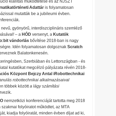
lúció
kiállítás működtetése és az NJSZT
matikatörténeti Adattár
is folyamatosan
zissal mutatták be a jubileumi évben.
nferenciák.
nevű, gyönyörű, interdiszciplináris szemléző
ásával!
– a
HÓD
versenyt, a
Kutatók
o:bit vándorlás
bővítése 2018-ban is nagy
etőségre. Idén folyamatosan dolgoznak
Scratch
erveznek Balatonkenesén.
keringésben, Szerbiában és Lettországban - és
atal kutatókat megcélzó pályázata révén 2018-
ciós Központ Bejczy Antal iRobottechnikai
tanulás robottechnikai alkalmazásaival
ben többek között
a lágy számítási
rvezik.
MO
nemzetközi konferenciáját tartotta meg 2018
szakmai folyóiratot működtet, az MTA
át, kiadja folyóiratát, minden évben díjat ad ki,