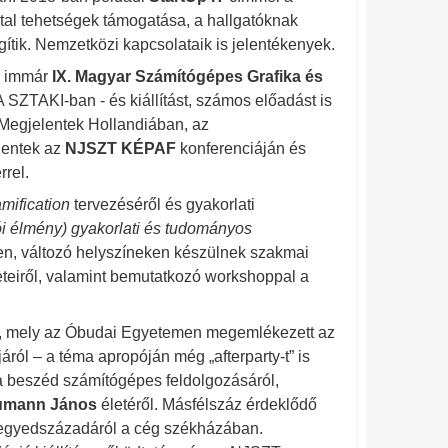
atal tehetségek támogatása, a hallgatóknak
gítik. Nemzetközi kapcsolataik is jelentékenyek.
immár
IX. Magyar Számítógépes Grafika és
ZTAKI-ban - és kiállítást, számos előadást is
 Megjelentek Hollandiában, az
lentek az
NJSZT KÉPAF
konferenciáján és
rel.
mification
tervezéséről és gyakorlati
i élmény) gyakorlati és tudományos
n, változó helyszíneken készülnek szakmai
eteiről, valamint bemutatkozó workshoppal a
, mely az Óbudai Egyetemen megemlékezett az
áról – a téma apropóján még „afterparty-t” is
a beszéd számítógépes feldolgozásáról,
umann János
életéről. Másfélszáz érdeklődő
egyedszázadáról a cég székházában.