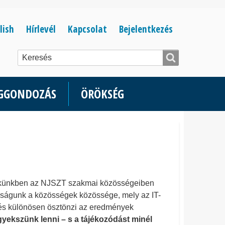
Bejelentkezés
lish
Hírlevél
Kapcsolat
Bejelentkezés
menüje
ÉGGONDOZÁS
ÖRÖKSÉG
cikkünkben az NJSZT szakmai közösségeiben
saságunk a közösségek közössége, mely az IT-
 és különösen ösztönzi az eredmények
igyekszünk lenni – s a tájékozódást minél