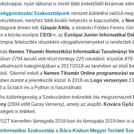
rkshoppal, nyári táborral is minél több érdeklődőt kívánnak elér
tséggondozási Szakosztályunk
nemzeti küldetést valósít me
lkészítéssel, melyhez több kiváló helyezés is kapcsolódik, a
Nem
ttagunk érmes lett,
Gáspár Attila
, a miskolci Földes Ferenc Gi
es a közép-európai
CEOI
-n, az
Európai Junior Informatikai Di
limpiai felkészítés részeként válogatóversenyeket is rendeztek
inás
Nemes Tihamér Nemzetközi Informatikai Tanulmányi V
lóban 2794 tanuló vett részt mintegy 225 iskolából, közülük 876
alkalmazói kategóriájában a 2017/2018-as tanévben az első f
ból.
Sikerrel indult a
Nemes Tihamér Online programozási ve
ben pontot a jelentkezők közül.
A 2018-as
Logo versenyen
13
tt a Scratch és a Python is használható.
lis különlegesség a Szekszárdon évtizedek óta megszervezett
eny
(2004 előtt Garay Verseny), amely az alapító,
Kovács Győz
égeit is értékeli.
SZT kiemelten támogatta 2018-ban és támogatja 2019-ben is a
informatikai Szakosztály
a
Bács-Kiskun Megyei Területi Sze