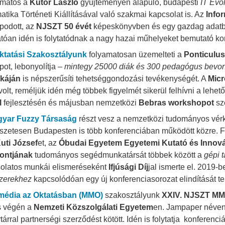
amatos a
Kutor László
gyűjteményén alapuló, budapesti
IT Evo
matika Történeti Kiállításával való szakmai kapcsolat is. Az
Infor
podott, az
NJSZT 50 évét
képeskönyvben és egy gazdag adatbá
tóan idén is folytatódnak a nagy hazai műhelyeket bemutató ko
ktatási Szakosztályunk
folyamatosan üzemelteti a
Ponticulus
pot, lebonyolítja –
mintegy 25000 diák és 300 pedagógus bevon
káján
is népszerűsíti tehetséggondozási tevékenységét. A
Micr
 volt, reméljük idén még többek figyelmét sikerül felhívni a leh
l
fejlesztésén és májusban nemzetközi
Bebras workshopot
sz
y
yar Fuzzy Társaság
részt vesz a nemzetközi tudományos vér
szetesen Budapesten is több konferenciában működött közre. Fi
uti József
et, az
Óbudai Egyetem Egyetemi Kutató és Innová
ontjának
tudományos segédmunkatársát többek között a
gépi 
olatos munkái elismeréseként
Ifjúsági Díj
jal ismerte el. 2019-
zerekhez
kapcsolódóan egy új konferenciasorozat elindítását te
média az Oktatásban (MMO)
szakosztályunk
XXIV. NJSZT M
s végén a
Nemzeti Közszolgálati Egyetem
en. Jampaper néven 
árral partnerségi szerződést kötött. Idén is folytatja konferenciáj