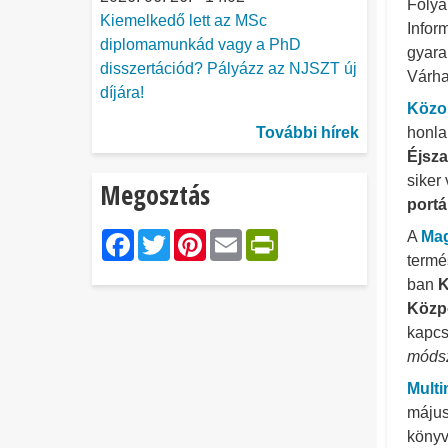
Foly
Kiemelkedő lett az MSc
Infor
diplomamunkád vagy a PhD
gyara
disszertációd? Pályázz az NJSZT új
Várha
díjára!
Közo
További hírek
honla
Éjsza
siker
Megosztás
portá
Facebook
Twitter
Pinterest
Email
PrintFriendl
A
Mag
termé
ban
K
Közp
kapcs
móds
Multi
máju
könyvt