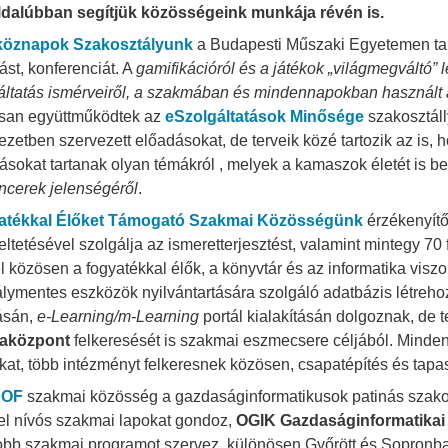
dalúbban segítjük közösségeink munkája révén is.
köznapok Szakosztályunk
a Budapesti Műszaki Egyetemen tar
ást, konferenciát. A
gamifikációról és a játékok „világmegváltó” l
áltatás ismérveiről, a szakmában és mindennapokban használt 
san együttműködtek az
eSzolgáltatások Minősége
szakosztáll
ezetben szervezett előadásokat, de terveik közé tartozik az is,
ásokat tartanak olyan témákról , melyek a kamaszok életét is be
encerek jelenségéről
.
atékkal Élőket Támogató Szakmai Közösségünk
érzékenyítő
ltetésével szolgálja az ismeretterjesztést, valamint mintegy 70 
el közösen a fogyatékkal élők, a könyvtár és az informatika viszo
lymentes eszközök nyilvántartására szolgáló adatbázis létreh
rásán,
e-Learning/m-Learning
portál kialakításán dolgoznak, de t
gaközpont
felkeresését is szakmai eszmecsere céljából. Minde
at, több intézményt felkeresnek közösen, csapatépítés és tapas
KOF
szakmai közösség a gazdaságinformatikusok patinás szako
l nívós szakmai lapokat gondoz,
OGIK Gazdaságinformatikai
bb szakmai programot szervez, különösen Győrött és Sopronb