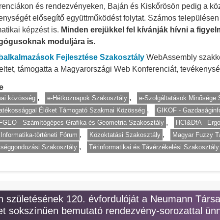
renciákon és rendezvényeken, Baján és Kiskőrösön pedig a köz
enységét elősegítő együttműködést folytat. Számos települése
matikai képzést is.
Minden erejükkel fel kívánják hívni a fig
gógusoknak moduljára is.
alkalmazások Fejlesztése Szakosztály
WebAssembly szakköny
ltet, támogatta a Magyarországi Web Konferenciát, tevékenység
e
ai közösség
e-Hétköznapok Szakosztály
e-Szolgáltatások Minősége 
atékossággal Élőket Támogató Szakmai Közösség
GIKOF - Gazdaságinfo
GEO - Számítógépes Grafika és Geometria Szakosztály
HCI&DfA - Ergo
 Informatika-történeti Fórum
Közoktatási Szakosztály
Magyar Fuzzy T
tséggondozási Szakosztály
Térinformatikai és Távérzékelési Szakosztály
születésének 120. évfordulóját a Neumann Társ
t sokszínűen bemutató rendezvény-sorozattal ünn