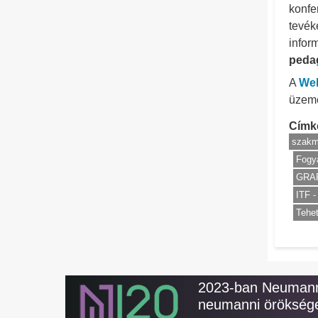
konfe
tevék
infor
peda
A
Web
üzeme
Címk
szakm
Fogy
GRAF
ITF -
Tehe
2023-ban Neumann 
neumanni öröksége