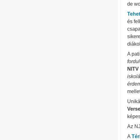
de wo
Tehe
és fe
csapa
siker
diáko
A pat
fordu
NITV
iskolá
érdem
melle
Uniká
Vers
képess
Az NJ
A
Tér