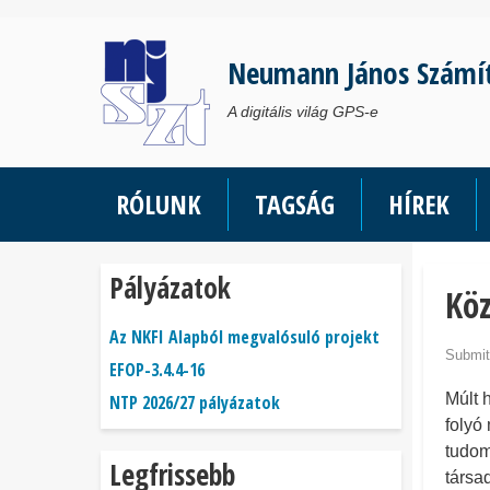
Ugrás
a
Neumann János Számí
tartalomra
A digitális világ GPS-e
RÓLUNK
TAGSÁG
HÍREK
Pályázatok
Kö
Az NKFI Alapból megvalósuló projekt
Submit
EFOP-3.4.4-16
Múlt 
NTP 2026/27 pályázatok
folyó
tudom
Legfrissebb
társa