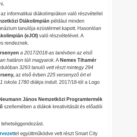
ni.
g
az informatikai diákolimpiákon való részvétellel
zetközi Diákolimpián
például minden
mnázium tanulója ezüstérmet kapott. Hasonlóan
ákolimpián (eJOI)
való részvételével. A
 és rendeznek.
ersenyen
a 2017/2018-as tanévben az első
-an határon túli magyarok
. A
Nemes Tihamér
ordulóban
3293 tanuló vett részt mintegy 294
rseny,
az első évben
225 versenyző ért el
1 iskola 1780 diákja indult
. 2017/18-tól a Logo
Neumann János Nemzetközi Programtermék
ő
szellemében a diákok kreativitását és előadói
 tehetséggondozást.
rvezet
tel együttműködve vett részt Smart City