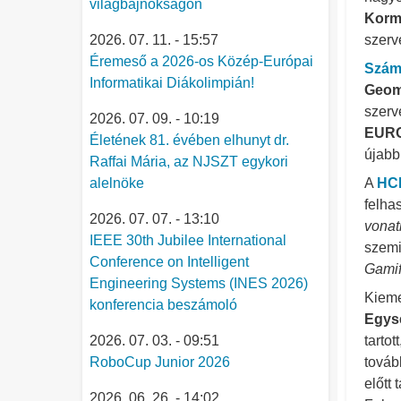
világbajnokságon
Kormá
2026. 07. 11. - 15:57
szerv
Éremeső a 2026-os Közép-Európai
Szám
Informatikai Diákolimpián!
Geome
szerv
2026. 07. 09. - 10:19
EUR
Életének 81. évében elhunyt dr.
újabb
Raffai Mária, az NJSZT egykori
alelnöke
A
HCI
felha
2026. 07. 07. - 13:10
vonat
IEEE 30th Jubilee International
szemi
Conference on Intelligent
Gamif
Engineering Systems (INES 2026)
Kieme
konferencia beszámoló
Egys
2026. 07. 03. - 09:51
tartot
RoboCup Junior 2026
tová
előtt 
2026. 06. 26. - 14:02