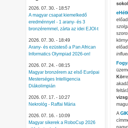
sokol
2026. 07. 30. - 18:57
eHét
A magyar csapat kiemelkedő
előad
eredménnyel - 1 arany- és 3
szolg
bronzéremmel, zárta az idei EJOI-t
szoro
2026. 07. 30. - 18:49
körny
Arany- és ezüsteső a Pan African
előad
Informatics Olympiad 2026-on!
influ
Fogy
2026. 07. 24. - 08:15
üzeme
Magyar bronzérem az első Európai
Kör
r
Mesterséges Intelligencia
akadá
Diákolimpián
feltá
2026. 07. 17. - 10:27
vizs
Nekrológ - Raffai Mária
maguk
A
GI
2026. 07. 16. - 10:09
címme
Magyar sikerek a RoboCup 2026
nagyo