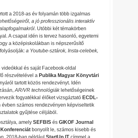
tott a 2018-as év folyamán több izgalmas
ehetőségeiről, a jó professzionális interaktív
alapfogalmakról
. Utóbbi két témakörben
yal. A csapat idén is tervez hasonló, egyetemi
 hogy a középiskolákban is népszerűsítő
folyásolják:
a Youtube-sztárok, Insta-celebek,
 videókkal és saját Facebook-oldal
fő részvételével a
Publika Magyar Könyvtári
nyáról tartott közös rendezvényt. Idén
ozásán,
AR/VR technológiák
lehetőségeinek
ervezik fogyatékkal élőket vizsgáztató
ECDL-
n évben számos rendezvényen képviseltetik
ztalatok gyűjtése céljából.
sztálya, amely
SEFBIS
és
GIKOF Journal
 Konferenciát
bonyolít le, számos kisebb és
an. 2018-ban például
StartUp IT
címmel a