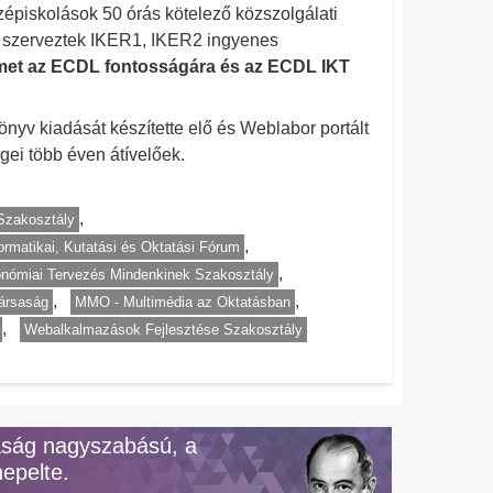
épiskolások 50 órás kötelező közszolgálati
n szerveztek IKER1, IKER2 ingyenes
yelmet az ECDL fontosságára és az ECDL IKT
v kiadását készítette elő és Weblabor portált
ei több éven átívelőek.
Szakosztály
rmatikai, Kutatási és Oktatási Fórum
nómiai Tervezés Mindenkinek Szakosztály
ársaság
MMO - Multimédia az Oktatásban
Webalkalmazások Fejlesztése Szakosztály
aság nagyszabású, a
epelte.