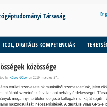
Eng
tógéptudományi Társaság
ICDL, DIGITÁLIS KOMPETENCIÁK
TEHETS
zösségek közössége
ted by
Képes Gábor
on 2019. március 27..
héten területi szervezeteink munkáiból szemezgettünk, jelen 
 munkákból szeretnénk felvillantani néhány érdekességet. Tár
ányok megannyi területén dolgozó kollégák munkáját segíti –
dalmi hasznosulását, népszerűsítését.
A digitális világ GPS-e 