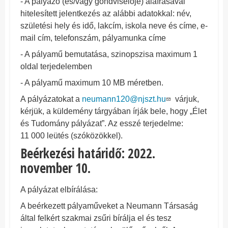
- A pályázó (és/vagy gondviselője) aláírásával
hitelesített jelentkezés az alábbi adatokkal: név,
születési hely és idő, lakcím, iskola neve és címe, e-
mail cím, telefonszám, pályamunka címe
- A pályamű bemutatása, szinopszisa maximum 1
oldal terjedelemben
- A pályamű maximum 10 MB méretben.
A pályázatokat a
neumann120@njszt.hu
várjuk,
kérjük, a küldemény tárgyában írják bele, hogy „Élet
és Tudomány pályázat”. Az esszé terjedelme:
11 000 leütés (szóközökkel).
Beérkezési határidő: 2022.
november 10.
A pályázat elbírálása:
A beérkezett pályaműveket a Neumann Társaság
által felkért szakmai zsűri bírálja el és tesz