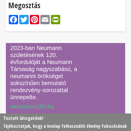
Megosztás
Facebook
Twitter
Pinterest
Email
PrintFriendly
2023-ban Neumann
születésének 120.
évfordulóját a Neumann
Társaság nagyszabású, a
neumanni örökséget
sokszínűen bemutató
rendezvény-sorozattal
ünnepelte.
neumann120.hu
Tisztelt látogatónk!
Tájékoztatjuk, hogy a honlap felhasználói élmény fokozásának
© 2026 Neumann János Számítógéptudományi Társaság