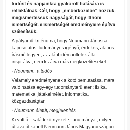
tudóst és napjainkra gyakorolt hatására is
reflektálnak. Cél, hogy „emberközelbe” hozzuk,
megismertessük nagyságát, hogy itthoni
ismertségét, elismertségét eredményeire építve
szélesítsük.
A pályamű kritériuma, hogy Neumann Jánossal
kapcsolatos, tudományos igényű, érdekes, alapos
írásmű legyen, az alábbi témaötletek által
inspirálva, nem kizárva más megközelítéseket:
- Neumann, a tudós
Valamely eredményének alkotó bemutatása, mára
való hatása egy-egy tudományterületen: fizika,
matematika, játékelmélet, informatika,
közgazdaságtan
- Neumann életút, megjelenítés
Ki volt ő, családi környezete, tanulmányai, milyen
útravalót kapott Neumann János Magyarországon –