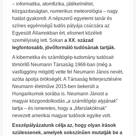
– informatika, atomfizika, játékelmélet,
közgazdaságtan, numerikus meteorológia – nagy
hatást gyakorolt. A népszerű egyetemi tanár és
színes egyéniségű tudós pályája csúcsára az
Egyesült Államokban ért, elismert közéleti
személyiség lett. Sokan
a XX. század
legfontosabb, jövőformáló tudósának tartják.
A kibernetika és számítógép-tudomány tudósait
tömörítő Neumann Társaság 1968-ban (még a
vasfüggöny mögött) vette fel Neumann János nevét,
azóta ápolja örökségét. A Társaság felterjesztésére
Neumann életműve 2015-ben bekerült a
Hungarikumok sorába is. Neumann Jánost a
magyar közgondolkodás „
a számítógép atyjának
”
tartja – és ismeretes, hogy a „
Marslakók
nak”
nevezett amerikai magyar tudósok egyike volt.
Esszépályázatunk célja az, hogy olyan írások
szülessenek, amelyek sokszínűen mutatják be a