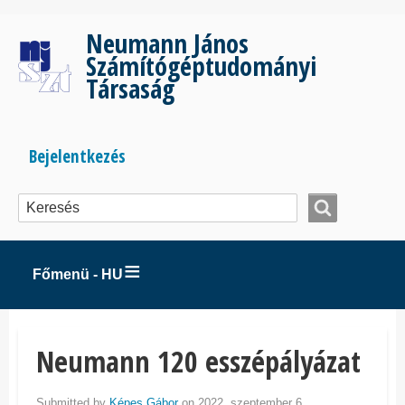
Ugrás
a
Neumann János
tartalomra
Számítógéptudományi
Társaság
Bejelentkezés
Bejelentkezés
menüje
Főmenü - HU
Neumann 120 esszépályázat
Submitted by
Képes Gábor
on 2022. szeptember 6..