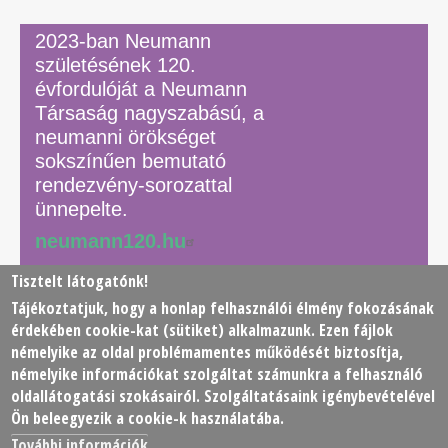
2023-ban Neumann
születésének 120.
évfordulóját a Neumann
Társaság nagyszabású, a
neumanni örökséget
sokszínűen bemutató
rendezvény-sorozattal
ünnepelte.
neumann120.hu
Tisztelt látogatónk!
Tájékoztatjuk, hogy a honlap felhasználói élmény fokozásának
© 2026 Neumann János Számítógéptudományi Társaság
érdekében
cookie
-kat (sütiket) alkalmazunk. Ezen fájlok
(NJSZT)
némelyike az oldal problémamentes működését biztosítja,
némelyike információkat szolgáltat számunkra a felhasználó
Footer
oldallátogatási szokásairól. Szolgáltatásaink igénybevételével
Adatkezelési tájékoztató
Impresszum
Kapcsolat
Ön beleegyezik a cookie-k használatába.
menu
További információk