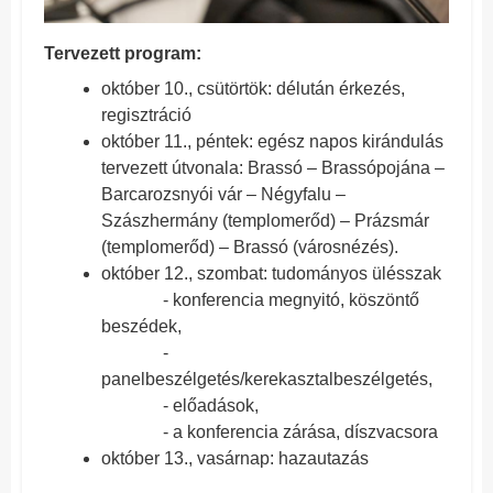
Tervezett program:
október 10., csütörtök: délután érkezés,
regisztráció
október 11., péntek: egész napos kirándulás
tervezett útvonala: Brassó – Brassópojána –
Barcarozsnyói vár – Négyfalu –
Szászhermány (templomerőd) – Prázsmár
(templomerőd) – Brassó (városnézés).
október 12., szombat: tudományos ülésszak
- konferencia megnyitó, köszöntő
beszédek,
-
panelbeszélgetés/kerekasztalbeszélgetés,
- előadások,
- a konferencia zárása, díszvacsora
október 13., vasárnap: hazautazás