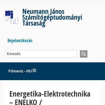
Ugrás
a
Neumann János
tartalomra
Számítógéptudományi
Társaság
Bejelentkezés
Bejelentkezés
menüje
Főmenü - HU
Energetika-Elektrotechnika
– ENELKO /