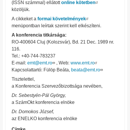
(ISSN számmal) ellátott
online kötetben
közöljük.
A cikkeket a
formai követelmények
menüpontban leírtak szerint kell elkészíteni.
A konferencia titkársága:
RO-400604 Cluj (Kolozsvár), Bd. 21 Dec. 1989 nr.
116.
Tel.: +40-744-783237
E-mail:
emt@emt.ro
, Web:
www.emt.ro
Kapcsolattartó: Fülöp Beáta,
beata@emt.ro
Tisztelettel,
a Konferencia Szervezőbizottsága nevében,
Dr. Sebestyén-Pál György,
a SzámOkt konferencia elnöke
Dr. Domokos József,
az ENELKO konferencia elnöke
Címke