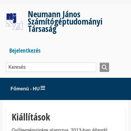
Ugrás
a
Neumann János
tartalomra
Számítógéptudományi
Társaság
Bejelentkezés
Bejelentkezés
menüje
Főmenü - HU
Kiállítások
Gyűjteményünkre alapozva, 2013-ban
állandó