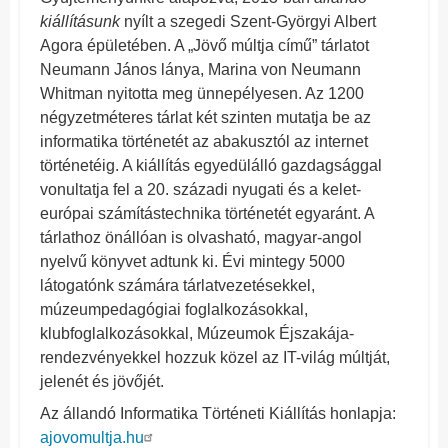
kiállításunk
nyílt a szegedi Szent-Györgyi Albert
Agora épületében. A „Jövő múltja című” tárlatot
Neumann János lánya, Marina von Neumann
Whitman nyitotta meg ünnepélyesen. Az 1200
négyzetméteres tárlat két szinten mutatja be az
informatika történetét az abakusztól az internet
történetéig. A kiállítás egyedülálló gazdagsággal
vonultatja fel a 20. századi nyugati és a kelet-
európai számítástechnika történetét egyaránt. A
tárlathoz önállóan is olvasható, magyar-angol
nyelvű könyvet adtunk ki. Évi mintegy 5000
látogatónk számára tárlatvezetésekkel,
múzeumpedagógiai foglalkozásokkal,
klubfoglalkozásokkal, Múzeumok Éjszakája-
rendezvényekkel hozzuk közel az IT-világ múltját,
jelenét és jövőjét.
Az állandó Informatika Történeti Kiállítás honlapja:
ajovomultja.hu