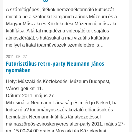
A számítógépes játékok nemzedékformáló kultuszát
mutatja be a szolnoki Damjanich János Múzeum és a
Magyar Műszaki és Közlekedési Múzeum új időszaki
kiállítása. A tárlat megidézi a videojátékok sajátos
atmoszféráját, s hatásukat a mai vizuális kultúrára,
mellyel a fiatal iparművészek szemléletére is…
2011. 05. 27.
Futurisztikus retro-party Neumann János
nyomában
Hely:
Műszaki és Közlekedési Múzeum Budapest,
Városligeti krt. 11.
Dátum:
2011. május 27.
Mit csinál a Neumann Társaság és miért jó Neked, ha
tudsz róla? tudományos-szórakoztató előadások és
bemutatók Neumann-kiállítás tárlatvezetéssel
málnaszörpös-zsíroskenyeres after-party 2011. május 27-
én, 15.00-24.00 óráig a Műszaki és Közlekedési