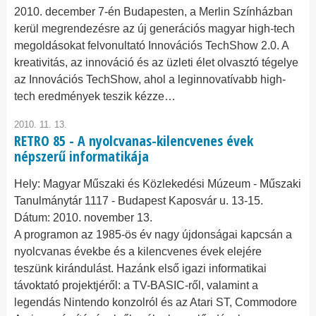
2010. december 7-én Budapesten, a Merlin Színházban
kerül megrendezésre az új generációs magyar high-tech
megoldásokat felvonultató Innovációs TechShow 2.0. A
kreativitás, az innováció és az üzleti élet olvasztó tégelye
az Innovációs TechShow, ahol a leginnovatívabb high-
tech eredmények teszik kézze…
2010. 11. 13.
RETRO 85 - A nyolcvanas-kilencvenes évek
népszerű informatikája
Hely:
Magyar Műszaki és Közlekedési Múzeum - Műszaki
Tanulmánytár 1117 - Budapest Kaposvár u. 13-15.
Dátum:
2010. november 13.
A programon az 1985-ös év nagy újdonságai kapcsán a
nyolcvanas évekbe és a kilencvenes évek elejére
teszünk kirándulást. Hazánk első igazi informatikai
távoktató projektjéről: a TV-BASIC-ről, valamint a
legendás Nintendo konzolról és az Atari ST, Commodore