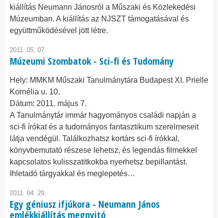
kiállítás Neumann Jánosról a Műszaki és Közlekedési
Múzeumban. A kiállítás az NJSZT támogatásával és
együttműködésével jött létre.
2011. 05. 07.
Múzeumi Szombatok - Sci-fi és Tudomány
Hely:
MMKM Műszaki Tanulmánytára Budapest XI. Prielle
Kornélia u. 10.
Dátum:
2011. május 7.
A Tanulmánytár immár hagyományos családi napján a
sci-fi írókat és a tudományos fantasztikum szerelmeseit
látja vendégül. Találkozhatsz kortárs sci-fi írókkal,
könyvbemutató részese lehetsz, és legendás filmekkel
kapcsolatos kulisszatitkokba nyerhetsz bepillantást.
Ihletadó tárgyakkal és meglepetés…
2011. 04. 29.
Egy géniusz ifjúkora - Neumann János
emlékkiállítás megnyitó