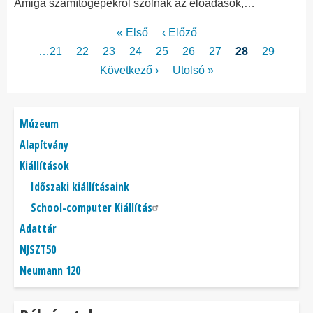
Amiga számítógépekről szólnak az előadások,…
Oldalszámozás
Első
« Első
Előző
‹ Előző
oldal
oldal
Page
…
21
Page
22
Page
23
Page
24
Page
25
Page
26
Page
27
Jelenlegi
28
Page
29
oldal
Következő
Következő ›
Utolsó
Utolsó »
oldal
oldal
Főmenü
Múzeum
Alapítvány
Kiállítások
Időszaki kiállításaink
School-computer Kiállítás
Adattár
NJSZT50
Neumann 120